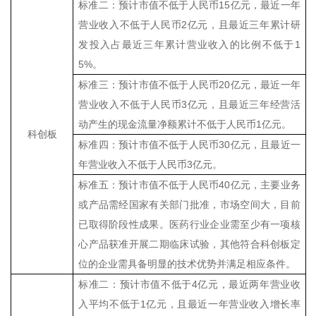
标准二：
预计市值不低于人民币
15
亿元，最近一年
营业收入不低于人民币
2
亿元，且最近三年累计研
发投入占最近三年累计营业收入的比例不低于
1
5%
。
标准三：
预计市值不低于人民币
20
亿元，最近一年
营业收入不低于人民币
3
亿元，且最近三年经营活
动产生的现金流量净额累计不低于人民币
1
亿元
。
科创板
标准四：
预计市值不低于人民币
30
亿元，且最近一
年营业收入不低于人民币
3
亿元
。
标准五：
预计市值不低于人民币
40
亿元，主要业务
或产品需经国家有关部门批准，市场空间大，目前
已取得阶段性成果。医药行业企业需至少有一项核
心产品获准开展二期临床试验，其他符合科创板定
位的企业需具备明显的技术优势并满足相应条件。
标准二：
预计市值不低于
4
亿元，最近两年营业收
入平均不低于
1
亿元，且最近一年营业收入增长率