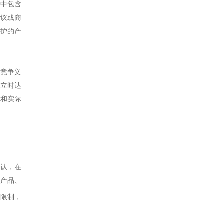
件中包含
协议或商
保护的产
不竞争义
成立时达
景和实际
承认，在
的产品、
何限制，