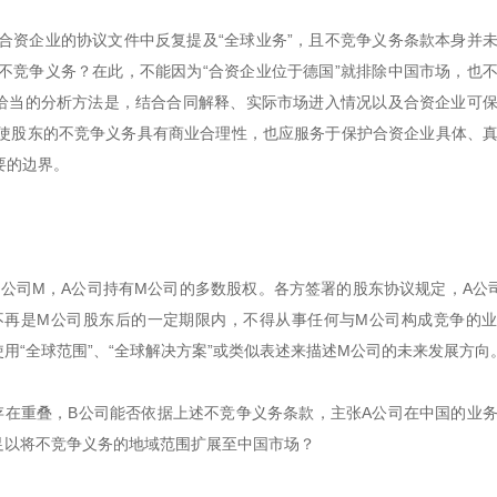
合资企业的协议文件中反复提及“全球业务”，且不竞争义务条款本身并
不竞争义务？在此，不能因为“合资企业位于德国”就排除中国市场，也
更恰当的分析方法是，结合合同解释、实际市场进入情况以及合资企业可
使股东的不竞争义务具有商业合理性，也应服务于保护合资企业具体、
要的边界。
公司M，A公司持有M公司的多数股权。各方签署的股东协议规定，A公
不再是M公司股东后的一定期限内，不得从事任何与M公司构成竞争的
用“全球范围”、“全球解决方案”或类似表述来描述M公司的未来发展方向
存在重叠，B公司能否依据上述不竞争义务条款，主张A公司在中国的业
足以将不竞争义务的地域范围扩展至中国市场？