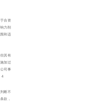
对于合资
影响力削
范围和适
，但其有
不施加过
与公司事
4
。
下判断不
务条款，