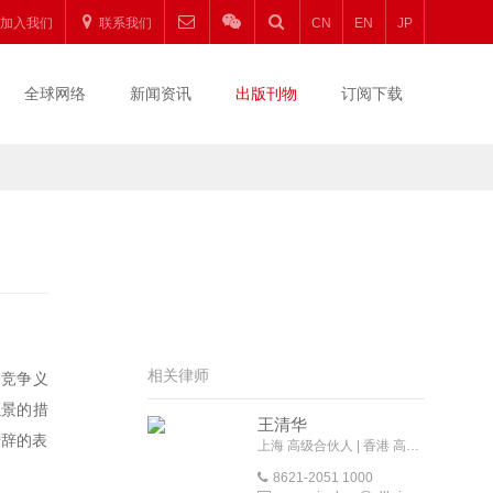
加入我们
联系我们
CN
EN
JP
全球网络
新闻资讯
出版刊物
订阅下载
相关律师
不竞争义
愿景的措
王清华
措辞的表
上海 高级合伙人 | 香港 高级外地法律顾问
8621-2051 1000