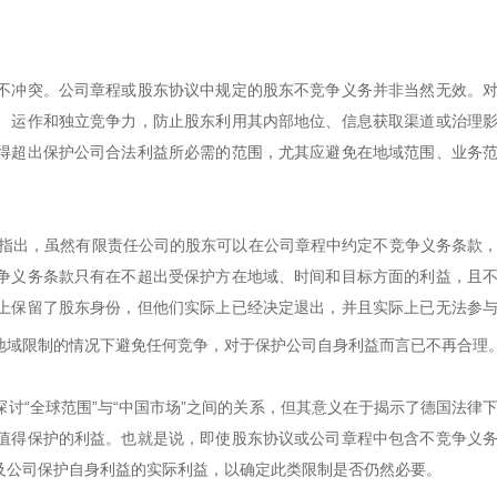
不冲突。公司章程或股东协议中规定的股东不竞争义务并非当然无效。
、运作和独立竞争力，防止股东利用其内部地位、信息获取渠道或治理
得超出保护公司合法利益所必需的范围，尤其应避免在地域范围、业务
，德国联邦最高法院指出，虽然有限责任公司的股东可以在公司章程中约定不竞争义务条款
争义务条款只有在不超出受保护方在地域、时间和目标方面的利益，且
上保留了股东身份，但他们实际上已经决定退出，并且实际上已无法参
地域限制的情况下避免任何竞争，对于保护公司自身利益而言已不再合理
讨“全球范围”与“中国市场”之间的关系，但其意义在于揭示了德国法律
值得保护的利益。也就是说，即使股东协议或公司章程中包含不竞争义
及公司保护自身利益的实际利益，以确定此类限制是否仍然必要。