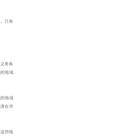
符。只有
争义务条
务的地域
务的地域
或潜在市
于这些地