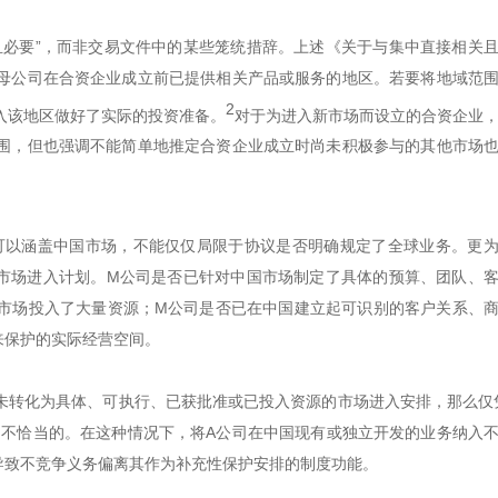
且必要”，而非交易文件中的某些笼统措辞。上述《关于与集中直接相关
母公司在合资企业成立前已提供相关产品或服务的地区。若要将地域范
2
入该地区做好了实际的投资准备。
对于为进入新市场而设立的合资企业
围，但也强调不能简单地推定合资企业成立时尚未积极参与的其他市场
可以涵盖中国市场，不能仅仅局限于协议是否明确规定了全球业务。更
市场进入计划。M公司是否已针对中国市场制定了具体的预算、团队、
市场投入了大量资源；M公司是否已在中国建立起可识别的客户关系、
来保护的实际经营空间。
未转化为具体、可执行、已获批准或已投入资源的市场进入安排，那么仅
是不恰当的。在这种情况下，将A公司在中国现有或独立开发的业务纳入
导致不竞争义务偏离其作为补充性保护安排的制度功能。