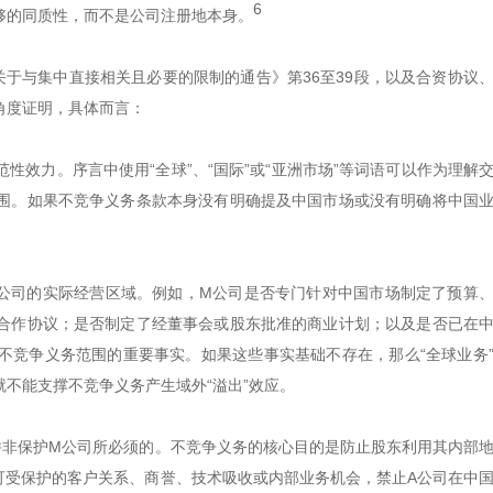
6
够的同质性，而不是公司注册地本身。
于与集中直接相关且必要的限制的通告》第36至39段，以及合资协议
角度证明，具体而言：
效力。序言中使用“全球”、“国际”或“亚洲市场”等词语可以作为理解
围。如果不竞争义务条款本身没有明确提及中国市场或没有明确将中国
公司的实际经营区域。例如，M公司是否专门针对中国市场制定了预算
合作协议；是否制定了经董事会或股东批准的商业计划；以及是否已在
不竞争义务范围的重要事实。如果这些事实基础不存在，那么“全球业务
不能支撑不竞争义务产生域外“溢出”效应。
并非保护M公司所必须的。不竞争义务的核心目的是防止股东利用其内部
可受保护的客户关系、商誉、技术吸收或内部业务机会，禁止A公司在中