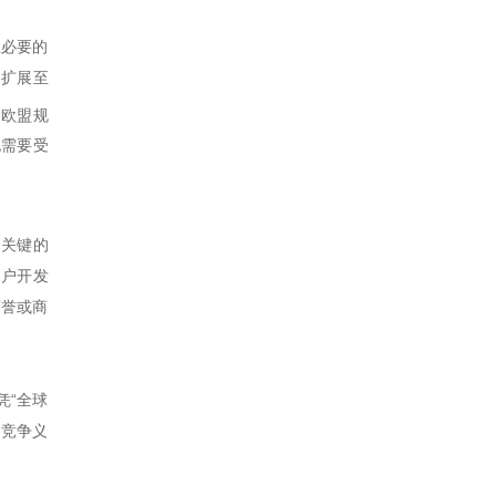
且必要的
围扩展至
，欧盟规
也需要受
为关键的
客户开发
商誉或商
凭“全球
不竞争义