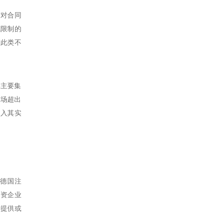
出后对合同
域限制的
则此类不
排主要集
市场超出
纳入其实
在德国注
合资企业
际提供或