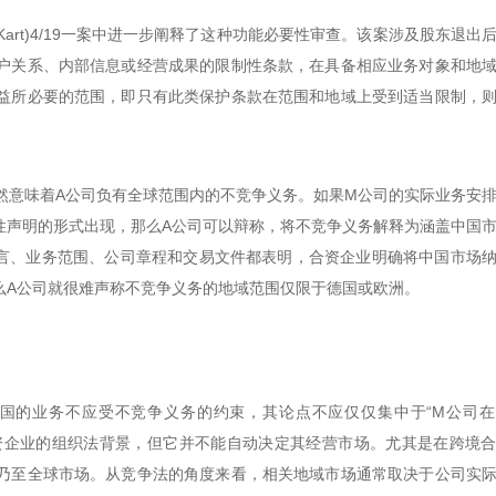
9 – W(Kart)4/19一案中进一步阐释了这种功能必要性审查。该案涉及股东退
户关系、内部信息或经营成果的限制性条款，在具备相应业务对象和地
益所必要的范围，即只有此类保护条款在范围和地域上受到适当限制，
然意味着A公司负有全球范围内的不竞争义务。如果M公司的实际业务安
性声明的形式出现，那么A公司可以辩称，将不竞争义务解释为涵盖中国
言、业务范围、公司章程和交易文件都表明，合资企业明确将中国市场
么A公司就很难声称不竞争义务的地域范围仅限于德国或欧洲。
中国的业务不应受不竞争义务的约束，其论点不应仅仅集中于“M公司
合资企业的组织法背景，但它并不能自动决定其经营市场。尤其是在跨境
乃至全球市场。从竞争法的角度来看，相关地域市场通常取决于公司实