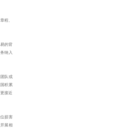
、章程、
交易的背
业务纳入
、团队或
中国积累
”更接近
地位损害
国开展相