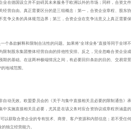
企业在德国设立并不妨碍其未来服务于欧洲以外的市场；同样，合资文
关经营自由。真正需要区分的是三组概念：第一，合资企业章程、股东
不竞争义务的具体规范边界；第三，合资企业在竞争法意义上真正需要
。
一个条款解释和限制合法性的问题。如果将“全球业务”直接等同于全球
为限制股东集团整体经营自由的排他性安排。反之，完全忽略合资企业
预期的基础。在这两种极端情况之间，有必要回归条款的目的、交易背
护的地域范围。
非自动无效。欧盟委员会的《关于与集中直接相关且必要的限制通告》
集中实施直接相关且必要，尤其是在该义务对应合资协议或章程所涵盖
常可以获取合资企业的专有技术、商誉、客户资源和内部信息；若不受任
业的独立经营能力。