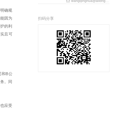
wangqinghua@allbrightlaw.com
未明确规
不能因为
扫码分享
保护的利
真实且可
司和B公
业务。同
。
务也应受