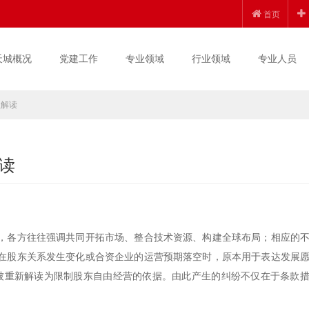
首页
天城概况
党建工作
专业领域
行业领域
专业人员
款解读
读
，各方往往强调共同开拓市场、整合技术资源、构建全球布局；相应的
在股东关系发生变化或合资企业的运营预期落空时，原本用于表达发展
能会被重新解读为限制股东自由经营的依据。由此产生的纠纷不仅在于条款