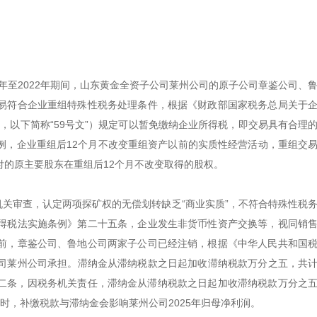
年至2022年期间，山东黄金全资子公司莱州公司的原子公司章鉴公司、
易符合企业重组特殊性税务处理条件，根据《财政部国家税务总局关于
文，以下简称“59号文”）规定可以暂免缴纳企业所得税，即交易具有合理
例，企业重组后12个月不改变重组资产以前的实质性经营活动，重组交
的原主要股东在重组后12个月不改变取得的股权。
机关审查，认定两项探矿权的无偿划转缺乏“商业实质”，不符合特殊性税
得税法实施条例》第二十五条，企业发生非货币性资产交换等，视同销
前，章鉴公司、鲁地公司两家子公司已经注销，根据《中华人民共和国
莱州公司承担。滞纳金从滞纳税款之日起加收滞纳税款万分之五，共计7
十二条，因税务机关责任，滞纳金从滞纳税款之日起加收滞纳税款万分之
时，补缴税款与滞纳金会影响莱州公司2025年归母净利润。