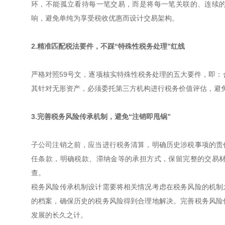
环，不能孤立看待每一笔交易，而是将每一笔关联的、连续
响，避免单纯为享受税收优惠而设计交易架构。
2.精准匹配税法要件，不踩“特殊性税务处理”红线
严格对照59号文，逐项核实特殊性税务处理的五大要件，即：
其针对无形资产，必须委托第三方机构进行税务价值评估，避免
3.完善税务风险传承机制，避免“注销即甩锅”
子公司注销之前，应当进行税务清算，明确历史涉税事项的责
任条款，明确税款、滞纳金等的承担方式，保留完整的交易
查。
税务风险传承机制设计需要将相关情况考虑在税务风险的机制
的档案，确保历史的税务风险得到合理地解决。完善税务风险
发展的长久之计。