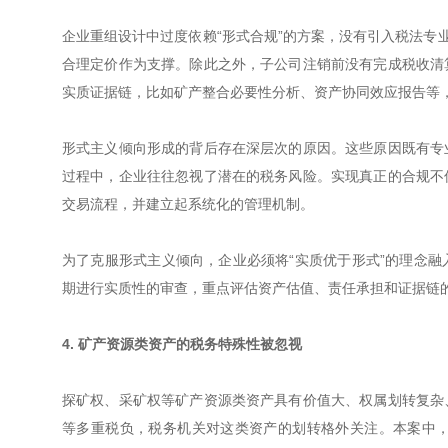
企业重组设计中过度依赖“形式合规”的方案，没有引入税法专
合理定价作为支撑。除此之外，子公司注销前没有完成税收清
实质证据链，比如矿产整合必要性分析、资产协同效应报告等
形式主义倾向形成的背后存在深层次的原因。这些原因既有专
过程中，企业往往忽视了潜在的税务风险。实现真正的合规不
交易流程，并建立起系统化的管理机制。
为了克服形式主义倾向，企业必须将“实质优于形式”的理念
期进行实质性的审查，重点评估资产估值、责任承担和证据链
4. 矿产资源类资产的税务特殊性被忽视
探矿权、采矿权等矿产资源类资产具有价值大、权属划转复杂
等多重税负，税务机关对这类资产的划转格外关注。本案中