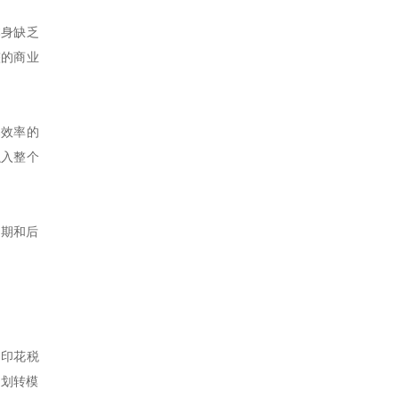
本身缺乏
整的商业
易效率的
融入整个
中期和后
、印花税
的划转模