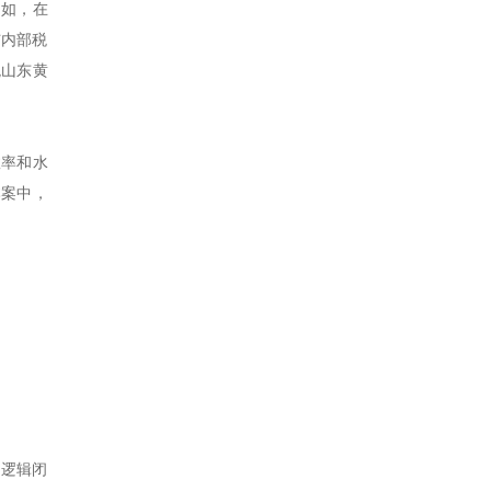
例如，在
与内部税
观山东黄
效率和水
本案中，
成逻辑闭