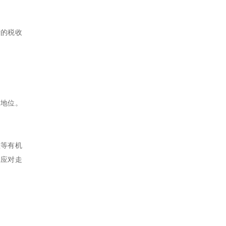
产的税收
。
利地位。
理等有机
动应对走