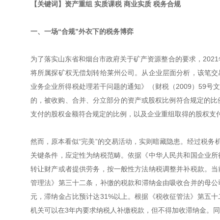
【关键词】资产重组 实质课税 商业实质 税务合规
一、一场“合规”外衣下的税务博弈
为了落实山东省和烟台市政府关于矿产资源整合的要求，2021
将所属探矿权无偿划转给莱州公司。从企业层面分析，该笔交
业务企业所得税处理若干问题的通知》（财税（2009）59号
的，被收购、合并、分立部分的资产或股权比例符合规定的比
支付的股权金额符合规定的比例，以及企业重组取得的股权支付
然而，原本看似“完美”的交易活动，实则暗藏隐患。经过税务
关键条件，应定性为纳税范畴。依据《中华人民共和国企业所
转让财产或者提供劳务，按一般性方法纳税调整并补税款。当
管理法》第三十二条，补缴的税款和滞纳金由吸收合并的母公司
元，滞纳金占比预计达31%以上。根据《税收征管法》第五
机关可以在3年内要求纳税人补缴税款，但不得加收滞纳金。同