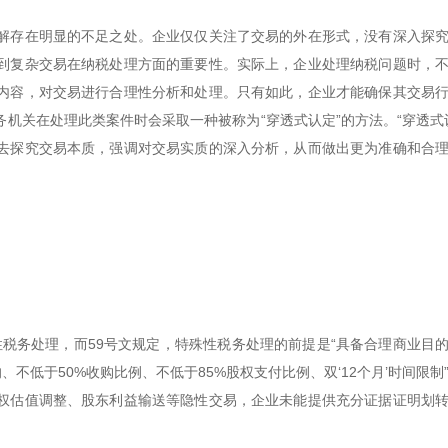
解存在明显的不足之处。企业仅仅关注了交易的外在形式，没有深入探
到复杂交易在纳税处理方面的重要性。实际上，企业处理纳税问题时，
内容，对交易进行合理性分析和处理。只有如此，企业才能确保其交易
机关在处理此类案件时会采取一种被称为“穿透式认定”的方法。“穿透式
去探究交易本质，强调对交易实质的深入分析，从而做出更为准确和合
性税务处理，而59号文规定，特殊性税务处理的前提是“具备合理商业目
不低于50%收购比例、不低于85%股权支付比例、双‘12个月’时间限制
权估值调整、股东利益输送等隐性交易，企业未能提供充分证据证明划