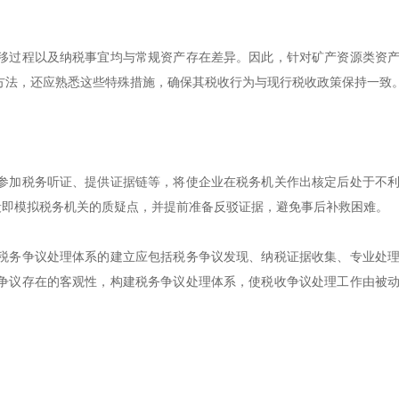
移过程以及纳税事宜均与常规资产存在差异。因此，针对矿产资源类资
方法，还应熟悉这些特殊措施，确保其税收行为与现行税收政策保持一致
参加税务听证、提供证据链等，将使企业在税务机关作出核定后处于不
段即模拟税务机关的质疑点，并提前准备反驳证据，避免事后补救困难。
税务争议处理体系的建立应包括税务争议发现、纳税证据收集、专业处
争议存在的客观性，构建税务争议处理体系，使税收争议处理工作由被