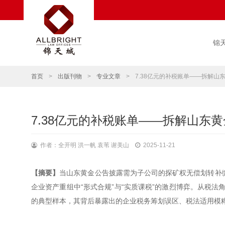
锦
首页
>
出版刊物
>
专业文章
>
7.38亿元的补税账单——拆解山
7.38亿元的补税账单——拆解山东黄
作者：全开明 洪一帆 袁苇 谢美山
2025-11-21
【摘要】
当山东黄金公告披露需为子公司的探矿权无偿划转补缴5
企业资产重组中“形式合规”与“实质课税”的激烈博弈。从税法
的典型样本，其背后暴露出的企业税务筹划误区、税法适用模