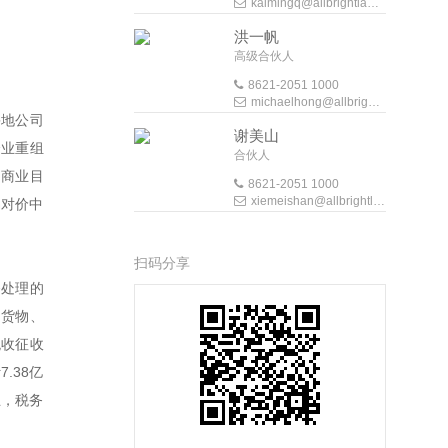
kaimingq@allbrightlaw.com
洪一帆
高级合伙人
8621-2051 1000
michaelhong@allbrightlaw.com
鲁地公司
谢美山
企业重组
合伙人
的商业目
8621-2051 1000
xiemeishan@allbrightlaw.com
易对价中
扫码分享
务处理的
售货物、
税收征收
.38亿
五，税务