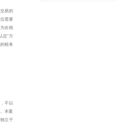
究交易的
不仅需要
行为在税
认定”方
理的税务
的，不以
”。本案
转独立于