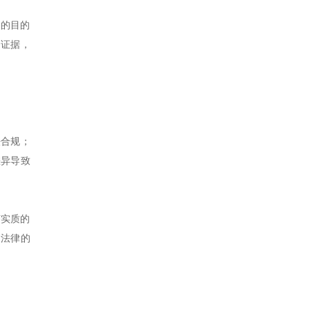
易的目的
的证据，
法合规；
差异导致
济实质的
足法律的