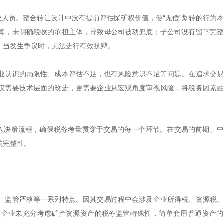
业人员。整合转让设计中没有提前评估探矿权价值，使“无偿”划转的行为
算，未明确税收的承担主体，导致母公司被动兜底；子公司没有留下完
，当发生争议时，无法进行有效抗辩。
业认识的局限性、成本评估不足，也有风险意识不足等问题。在追求交
仅需要技术层面的改进，更需要企业从宏观角度审视风险，将税务因素
融入决策流程，确保税务考量贯穿于交易的每一个环节。在交易的前期、
的完整性。
、监管严格等一系列特点。因其交易过程中会涉及企业所得税、资源税
，企业未充分考虑矿产资源资产的税务监管特殊性，简单套用普通资产