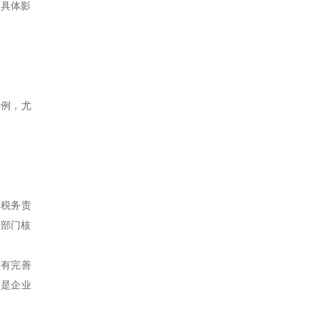
的具体影
比例，尤
明税务责
务部门核
，有完善
才是企业