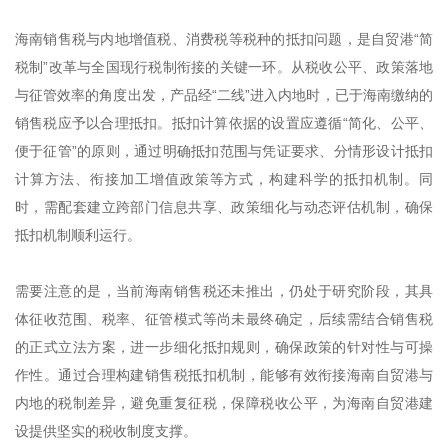
海南销售税与内地增值税、消费税等税种的抵扣问题，是自贸港“简
税制”改革与全国现行税制衔接的关键一环。从税收公平、政策落地
与征管效率的角度出发，产品经“二线”进入内地时，已于海南缴纳的
销售税应予以合理抵扣。抵扣计算依据的设置应遵循“简化、公平、
便于征管”的原则，通过明确抵扣范围与凭证要求、分情形设计抵扣
计算方法、衔接加工增值政策等方式，构建科学的抵扣机制。同
时，需配套建立跨部门信息共享、政策细化与动态评估机制，确保
抵扣机制顺利运行。
需要注意的是，当前海南销售税还未推出，仍处于研究阶段，其具
体征收范围、税率、征管模式等尚未最终确定，后续需结合销售税
的正式立法方案，进一步细化抵扣规则，确保政策的针对性与可操
作性。通过合理构建销售税抵扣机制，能够有效衔接海南自贸港与
内地的税制差异，避免重复征税，保障税收公平，为海南自贸港建
设提供坚实的税收制度支撑。