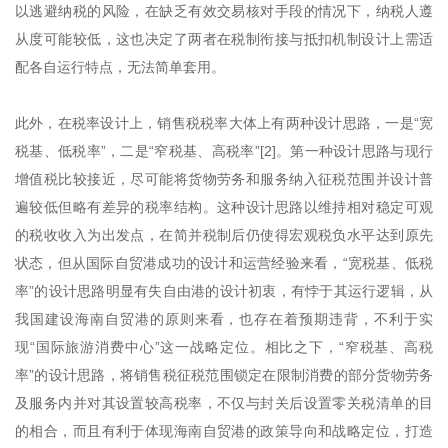
以逃避纳税的风险，在缺乏有效交易核对手段的情况下，纳税人遵
从度可能较低，这也决定了两者在税制衔接与抵扣机制设计上需适
配各自运行特点，无法简单套用。
此外，在税率设计上，销售税税率大体上有两种设计思路，一是“宽
税基、低税率”，二是“窄税基、高税率”[2]。第一种设计思路与现行
增值税比较接近，尽可能将货物劳务和服务纳入征税范围并设计普
遍较低但略有差异的税率结构。这种设计思路以维持相对稳定可观
的税收收入为出发点，在简并税制后仍使得宏观税负水平达到原先
状态，但从国际自贸港成功的设计和运营经验来看，“宽税基、低税
率”的设计思路明显有失自由港的设计初衷，有悖于其运行逻辑，从
我国建设海南自贸港的原则来看，也存在着预期违背，不利于实
现“国际旅游消费中心”这一战略定位。相比之下，“窄税基、高税
率”的设计思路，将销售税征税范围锁定在限制消费的部分货物劳务
及服务内并对其设置较高税率，不仅与封关后设置零关税清单的目
的相合，而且有利于体现海南自贸港的政策导向和战略定位，打造