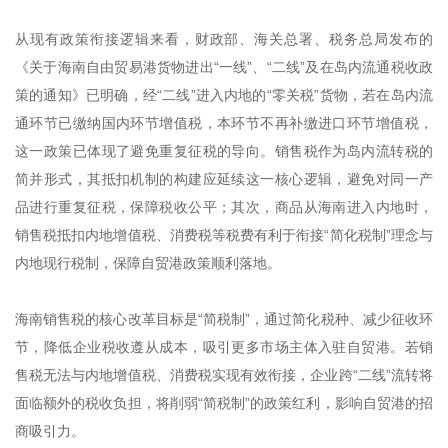
从现有政策衔接逻辑来看，财政部、海关总署、税务总局发布的
《关于海南自由贸易港货物进出“一线”、“二线”及在岛内流通税收政
策的通知》已明确，经“二线”进入内地的“零关税”货物，若在岛内流
通环节已缴纳国内环节增值税，本环节不再补缴进口环节增值税，
这一政策已体现了避免重复征税的导向。销售税作为岛内流转税的
简并形式，其抵扣机制的构建应延续这一核心逻辑，避免对同一产
品进行重复征税，保障税收公平；其次，商品从海南进入内地时，
销售税抵扣内地增值税、消费税等税费有利于衔接“简化税制”理念与
内地现行税制，保障自贸港政策顺利落地。
海南销售税的核心改革目标是“简税制”，通过简化税种、减少征收环
节，降低企业税收遵从成本，吸引更多市场主体入驻自贸港。若销
售税无法与内地增值税、消费税实现有效衔接，企业跨“二线”流转将
面临额外的税收负担，将削弱“简税制”的政策红利，影响自贸港的招
商吸引力。