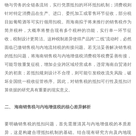
物与劳务的全链条流转，实行凭票抵扣的环环抵扣机制；消费税则
针对特定消费品在生产、进口、委托加工或零售环节征收，部分税
目如葡萄酒等可实行领用扣税。而海南拟于将来推行的销售税作为
简并税种，大概率将整合现有多个税种的功能，实行单一环节征
收，税制设计更简洁。这种税制差异使得产品跨“二线”流动时，必然
面临已缴销售税与内地流转税的衔接问题。若无法妥善解决销售税
的抵扣问题，将海南销售税与内地增值税消费税等税费妥善衔接，
可能导致重复征税，增加企业跨区域经营成本，违背海南自贸港封
关的初衷；若抵扣规则设计不合理，则可能引发税收流失风险，破
坏全国统一税收征管秩序。因此，对销售税的抵扣可行性及抵扣计
算依据的研究具有重要的现实意义。
二、 海南销售税与内地增值税的核心差异解析
要明确销售税的抵扣问题，首先需厘清其与内地增值税的本质差
异，这是构建合理抵扣机制的基础。结合现有研究方向及内地现