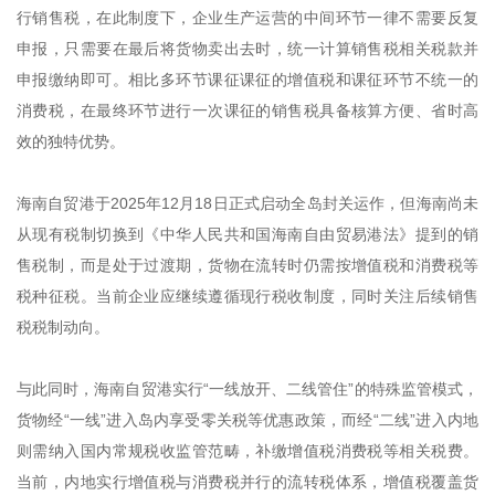
行销售税，在此制度下，企业生产运营的中间环节一律不需要反复
申报，只需要在最后将货物卖出去时，统一计算销售税相关税款并
申报缴纳即可。相比多环节课征课征的增值税和课征环节不统一的
消费税，在最终环节进行一次课征的销售税具备核算方便、省时高
效的独特优势。
海南自贸港于2025年12月18日正式启动全岛封关运作，但海南尚未
从现有税制切换到《中华人民共和国海南自由贸易港法》提到的销
售税制，而是处于过渡期，货物在流转时仍需按增值税和消费税等
税种征税。当前企业应继续遵循现行税收制度，同时关注后续销售
税税制动向。
与此同时，海南自贸港实行“一线放开、二线管住”的特殊监管模式，
货物经“一线”进入岛内享受零关税等优惠政策，而经“二线”进入内地
则需纳入国内常规税收监管范畴，补缴增值税消费税等相关税费。
当前，内地实行增值税与消费税并行的流转税体系，增值税覆盖货