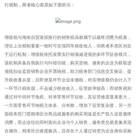
行税制，两者核心差异如下图所示：
增值税与海南自贸港拟推行的销售税虽都属于以最终消费为税基，
理论上当税制要素一致时可实现同等税收收入，但两者本质区别在
于运行机制：增值税依托发票实行销项减进项的多环节征收模式，
该机制具备自我执行与纠错功能，购买货物、服务的企业为获取进
项抵扣会监督销售企业开票纳税，助力税务部门信息交叉验证、提
升税收遵从度，且即便某环节企业未缴税，对应增值额仍会计入下
一环节计税依据，不会减少税收收入，征管效率较高；而销售税则
通过对中间环节免税、对单零售环节征收，其征管难度显著更大，
一方面零售环节纳税主体多、分布散，增加了征管复杂度，另一方
面税务部门需精准区分商品或服务的购买用途是生产投入还是最终
消费，而企业往往同时面向企业与个人销售，服务类交易更兼具混
合属性，精准区分难度极高，且存在个人通过转变为企业身份采购