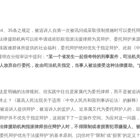
4、35条之规定，被追诉人自第一次被讯问或采取强制措施时可以委托
法律援助机构可以依申请或依职权指派法援律师为其辩护。委托辩护来
殊困难群体所提供的社会福利，委托辩护绝对优先于指定辩护。此前《
显明在分组审议中提到：
“某一个省发生一起很奇特的刑事案件，司法机
放弃自行委托，改由司法机关指定，当事人被迫接受这种法律援助。”[
这是明确的法律规则。但实践中往往是家属代为委托律师，而不是被追
终止？《最高人民法院关于适用〈中华人民共和国刑事诉讼法〉的解释
为被追诉人提供辩护，被追诉人的监护人、近亲属又代为委托辩护人的，
托辩护并不优先于指定辩护，这就留下了一定操作空间。为应对这一问题
法律援助机构指派律师担任辩护人时，不得限制或者损害犯罪嫌疑人、
托辩护优先于法援辩护”的基本原则。[2]但对于“限制”或“损害”的定义