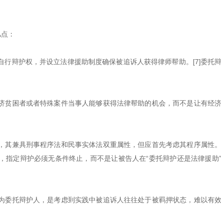
几点：
行辩护权，并设立法律援助制度确保被追诉人获得律师帮助。[7]委托
济贫困者或者特殊案件当事人能够获得法律帮助的机会，而不是让有经
，其兼具刑事程序法和民事实体法双重属性，但应首先考虑其程序属性
，指定辩护必须无条件终止，而不是让被告人在“委托辩护还是法律援助
为委托辩护人，是考虑到实践中被追诉人往往处于被羁押状态，难以有
。