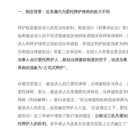
一、制定背景：近亲属代为委托辩护律师的效力不明
辩护权是被追诉人的宪法性权利。根据现行《刑事诉讼法》第3
如果被追诉人由于经济困难或其他特殊原因没有聘请律师时，
诉人和辩护律师之间的信任和授权，而指定辩护则是国家为特
共和国法律援助法》草案二次审议时，全国人大常委会委员徐
当事人自行委托辩护人，就钻法律援助制度的空子，动员当事人
界称此现象为“占坑式辩护”。
在规范层面上，被追诉人自己委托律师，法律援助应当终止，
委托律师。那么，被追诉人近亲属委托律师后，法律援助是否
简称《刑诉解释》）第51条规定：“对法律援助机构指派律师
被追诉人的意见，由其确定辩护人人选。”在该规定之下，委
援助法》在三审稿中增加了第27条的规定：
公检法三机关通知
托辩护人的权利。
有学者认为该条文在规范层面上正式确立了“委