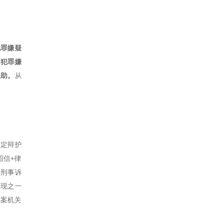
犯罪嫌疑
，犯罪嫌
援助。
从
确定辩护
绍信+律
《刑事诉
表现之一
办案机关