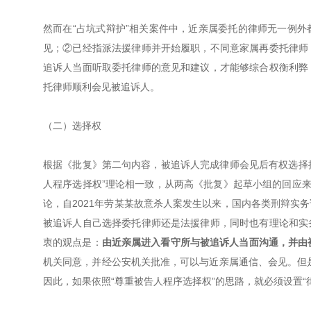
然而在“占坑式辩护”相关案件中，近亲属委托的律师无一例
见；②已经指派法援律师并开始履职，不同意家属再委托律师
追诉人当面听取委托律师的意见和建议，才能够综合权衡利弊
托律师顺利会见被追诉人。
（二）选择权
根据《批复》第二句内容，被追诉人完成律师会见后有权选择接
人程序选择权”理论相一致，从两高《批复》起草小组的回应来
论，自2021年劳某某故意杀人案发生以来，国内各类刑辩实
被追诉人自己选择委托律师还是法援律师，同时也有理论和实
衷的观点是：
由近亲属进入看守所与被追诉人当面沟通，并由
机关同意，并经公安机关批准，可以与近亲属通信、会见。但是
因此，如果依照“尊重被告人程序选择权”的思路，就必须设置“