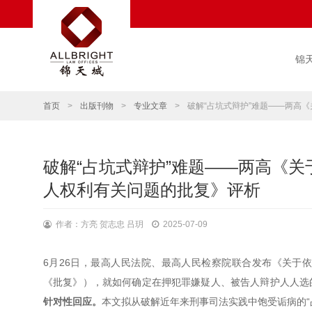
锦
首页
>
出版刊物
>
专业文章
>
破解“占坑式辩护”难题——两高
破解“占坑式辩护”难题——两高《
人权利有关问题的批复》评析
作者：方亮 贺志忠 吕玥
2025-07-09
6月26日，最高人民法院、最高人民检察院联合发布《关于
《批复》），就如何确定在押犯罪嫌疑人、被告人辩护人人选
针对性回应。
本文拟从破解近年来刑事司法实践中饱受诟病的“