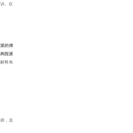
申诉。在
指派的律
机构指派
质解释角
律师，其