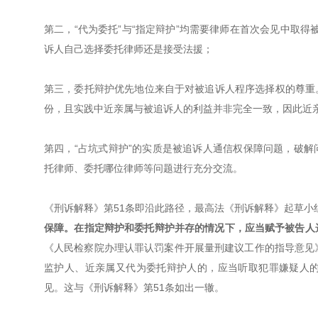
第二，“代为委托”与“指定辩护”均需要律师在首次会见中取得
诉人自己选择委托律师还是接受法援；
第三，委托辩护优先地位来自于对被追诉人程序选择权的尊重
份，且实践中近亲属与被追诉人的利益并非完全一致，因此近亲
第四，“占坑式辩护”的实质是被追诉人通信权保障问题，破
托律师、委托哪位律师等问题进行充分交流。
《刑诉解释》第51条即沿此路径，最高法《刑诉解释》起草小
保障。在指定辩护和委托辩护并存的情况下，应当赋予被告人选
《人民检察院办理认罪认罚案件开展量刑建议工作的指导意见
监护人、近亲属又代为委托辩护人的，应当听取犯罪嫌疑人
见。这与《刑诉解释》第51条如出一辙。