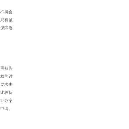
，不得会
，只有被
当保障委
尊重被告
择权的讨
映要求由
对比较折
，经办案
见申请。