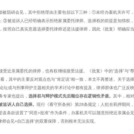
外都被阻碍会见，其中拒绝理由主要包括以下三种：①未经办案机关许可
；③被追诉人已经明确表示拒绝家属委托律师。选择权的前提是知情权
，按照自己真实意愿选择委托律师还是法援律师，因此《批复》明确应
受近亲属委托的律师，也有权继续接受法援。《批复》中的“选择”与“
看，其中的主要反对观点也与“肯定说”相一致，本文不再赘述。关于选
务论坛或与刑事辩护主题相关的学术讨论中都有提及，律师群体也广泛反
务专家也提出，
选择权与辩护模式先后顺位存在逻辑性矛盾。
其中，相
被追诉人自己选择。
现行《看守所条例》第28条规定：人犯在羁押期间
该条款设置了“同意+批准”作为条件，办案机关可以随意拒绝近亲属会
律师会见+自己选择”的双重保障，否则根本无法实现。