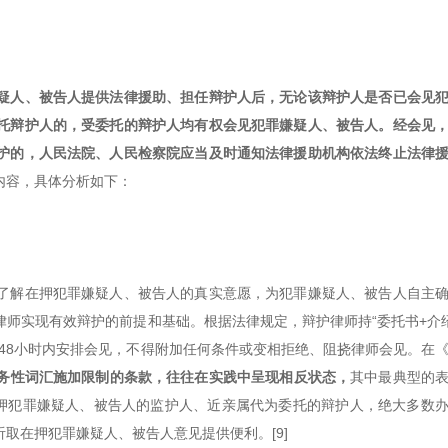
疑人、被告人提供法律援助、担任辩护人后，无论该辩护人是否已会见
托辩护人的，受委托的辩护人均有权会见犯罪嫌疑人、被告人。经会见
护的，人民法院、人民检察院应当及时通知法律援助机构依法终止法律
内容，具体分析如下：
了解在押犯罪嫌疑人、被告人的真实意愿，为犯罪嫌疑人、被告人自主
师实现有效辩护的前提和基础。根据法律规定，辩护律师持“委托书+介
48小时内安排会见，不得附加任何条件或变相拒绝、阻挠律师会见。在
义务性词汇施加限制的条款，往往在实践中呈现相反状态，
其中最典型的
在押犯罪嫌疑人、被告人的监护人、近亲属代为委托的辩护人，绝大多数
取在押犯罪嫌疑人、被告人意见提供便利。[9]