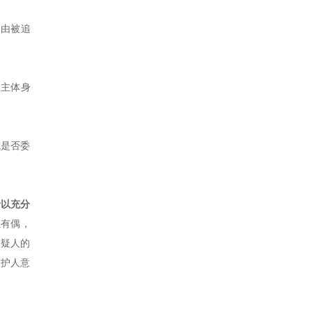
当由被追
人主体身
就是否委
予以充分
独有偶，
嫌疑人的
监护人意