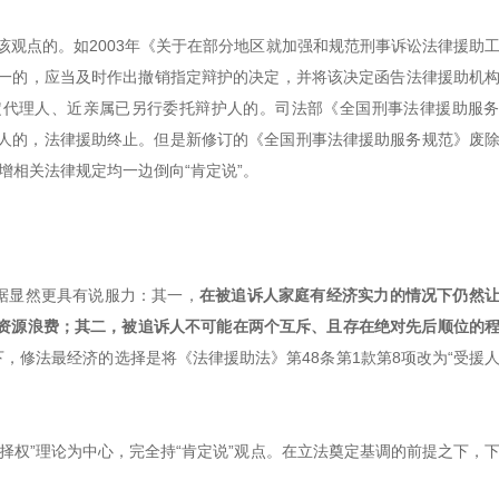
该观点的。如2003年《关于在部分地区就加强和规范刑事诉讼法律援助
之一的，应当及时作出撤销指定辩护的决定，并将该决定函告法律援助机
定代理人、近亲属已另行委托辩护人的。司法部《全国刑事法律援助服
辩护人的，法律援助终止。但是新修订的《全国刑事法律援助服务规范》废
新增相关法律规定均一边倒向“肯定说”。
据显然更具有说服力：其一，
在被追诉人家庭有经济实力的情况下仍然
资源浪费；其二，被追诉人不可能在两个互斥、且存在绝对先后顺位的
下，修法最经济的选择是将《法律援助法》第48条第1款第8项改为“受援
择权”理论为中心，完全持“肯定说”观点。在立法奠定基调的前提之下，