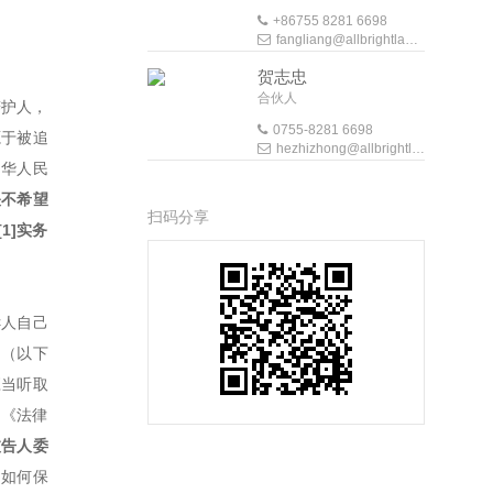
+86755 8281 6698
fangliang@allbrightlaw.com
贺志忠
合伙人
辩护人，
0755-8281 6698
源于被追
hezhizhong@allbrightlaw.com
中华人民
关不希望
扫码分享
1]实务
诉人自己
》（以下
应当听取
，《法律
被告人委
？如何保