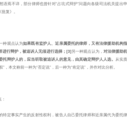
然语焉不详，部分律师也曾针对“占坑式辩护”问题向各级司法机关提出
《批复》。
一种观点认为
如果既有监护人、近亲属委托的律师，又有法律援助机构
进行辩护，被追诉人无须进行选择；[3]
另一种观点认为，
对法律援助
委托辩护人的，应当听取被追诉人的意见，由其确定辩护人人选。
从实
”，本文称前一种为“否定说”，后一种为“肯定说”，并作对比分析。
点：
的特定事实产生的反射性权利，被告人自己委托律师和近亲属代为委托