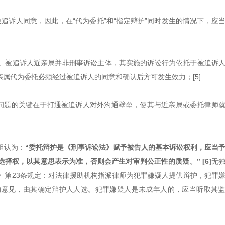
被追诉人同意，因此，在“代为委托”和“指定辩护”同时发生的情况下，应
。被追诉人近亲属并非刑事诉讼主体，其实施的诉讼行为依托于被追诉
属代为委托必须经过被追诉人的同意和确认后方可发生效力；[5]
解问题的关键在于打通被追诉人对外沟通壁垒，使其与近亲属或委托律师
组认为：
“委托辩护是《刑事诉讼法》赋予被告人的基本诉讼权利，应当
择权，以其意思表示为准，否则会产生对审判公正性的质疑。” [6]
无
》第23条规定：对法律援助机构指派律师为犯罪嫌疑人提供辩护，犯罪
的意见，由其确定辩护人人选。犯罪嫌疑人是未成年人的，应当听取其