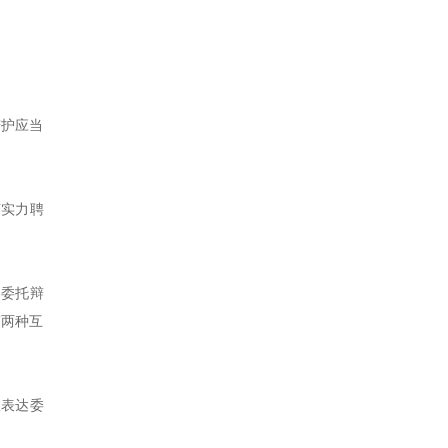
辩护应当
济实力聘
。委托辩
”两种互
效表达委