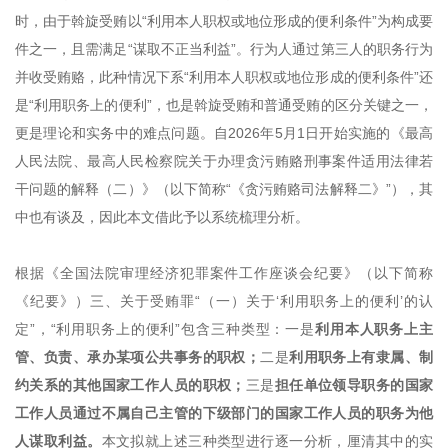
时，由于斡旋受贿以“利用本人职权或地位形成的便利条件”为构成要
件之一，且需满足“谋取不正当利益”。行为人通过第三人的职务行为
并收受贿赂，此种情况下系“利用本人职权或地位形成的便利条件”还
是“利用职务上的便利”，也是斡旋受贿和普通受贿的区分关键之一，
更是理论和实务中的难点问题。自2026年5月1日开始实施的《最高
人民法院、最高人民检察院关于办理贪污贿赂刑事案件适用法律若
干问题的解释（二）》（以下简称“《贪污贿赂司法解释二》”），其
中也有谈及，因此本文借此予以系统梳理分析。
根据《全国法院审理经济犯罪案件工作座谈会纪要》（以下简称
《纪要》）三、关于受贿罪“（一）关于‘利用职务上的便利’的认
定”，“利用职务上的便利”包含三种类型：一是
利用本人职务上主
管、负责、承办某项公共事务的职权；
二是
利用职务上有隶属、制
约关系的其他国家工作人员的职权；
三是
担任单位领导职务的国家
工作人员通过不属自己主管的下级部门的国家工作人员的职务为他
人谋取利益。
本文拟就上述三种类型进行逐一分析，厘清其中的实