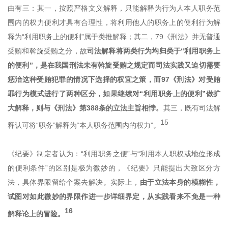
由有三：其一，按照严格文义解释，只能解释为行为人本人职务范
围内的权力便利才具有合理性，将利用他人的职务上的便利行为解
释为“利用职务上的便利”属于类推解释；其二，79《刑法》并无普通
受贿和斡旋受贿之分，故
司法解释将两类行为均归类于“利用职务上
的便利”，是在我国刑法未有斡旋受贿之规定而司法实践又迫切需要
惩治这种受贿犯罪的情况下选择的权宜之策，而97《刑法》对受贿
罪行为模式进行了两种区分，如果继续对“利用职务上的便利”做扩
大解释，则与《刑法》第388条的立法主旨相悖。
其三，既有司法解
15
释认可将“职务”解释为“本人职务范围内的权力”。
《纪要》制定者认为：“利用职务之便”与“利用本人职权或地位形成
的便利条件”的区别是极为微妙的，《纪要》只能提出大致区分方
法，具体界限留给个案去解决。实际上，
由于立法本身的模糊性，
试图对如此微妙的界限作进一步详细界定，从实践看来不免是一种
16
解释论上的冒险。