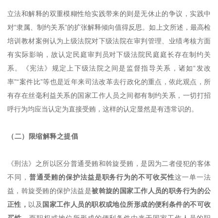
立法和解释的双重模糊性给实践带来的则是无休止的争议，实践中
对“隶属、制约关系”的扩张解释倾向值得反思。如上文所述，最高检
培训教材案例认为上级法院对下级法院在审判管理、业绩考核方面
有实际影响，故认定民庭审判员对下级法院民庭庭长存在制约关
系。《宪法》规定上下级法院之间是监督指导关系，诸如“发改
率”“案件比”等也是近年来司法改革去行政化的重点，依此观点，所
有存在丝毫利益关系的国家工作人员之间都有制约关系，一切打招
呼行为均应当认定为直接受贿，这样的认定显然是有违常识的。
（二）限缩解释之提倡
《刑法》之所以区分普通受贿和斡旋受贿，是因为二者侵犯的客体
不同，
普通受贿的保护法益是职务行为的不可收买性
这一单一法
益，斡旋受贿的保护法益是
被斡旋的国家工作人员的职务行为的公
正性，
以及
国家工作人员的职权或地位所形成的便利条件的不可收
买性。
而职权或地位所形成的便利条件由来于国家工作人员的职