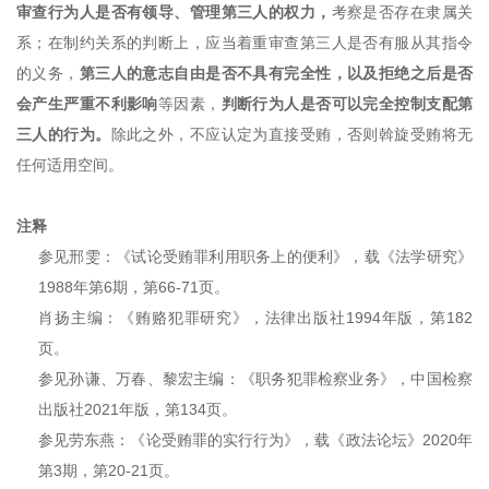
审查行为人是否有领导、管理第三人的权力，
考察是否存在隶属关
系；在制约关系的判断上，应当着重审查第三人是否有服从其指令
的义务，
第三人的意志自由是否不具有完全性，以及拒绝之后是否
会产生严重不利影响
等因素，
判断行为人是否可以完全控制支配第
三人的行为。
除此之外，不应认定为直接受贿，否则斡旋受贿将无
任何适用空间。
注释
参见邢雯：《试论受贿罪利用职务上的便利》，载《法学研究》
1988年第6期，第66-71页。
肖扬主编：《贿赂犯罪研究》，法律出版社1994年版，第182
页。
参见孙谦、万春、黎宏主编：《职务犯罪检察业务》，中国检察
出版社2021年版，第134页。
参见劳东燕：《论受贿罪的实行行为》，载《政法论坛》2020年
第3期，第20-21页。