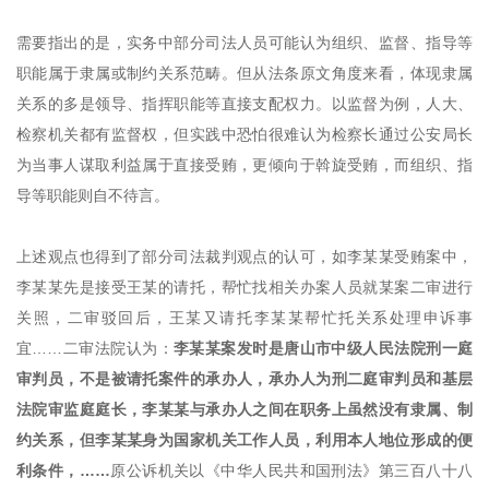
需要指出的是，实务中部分司法人员可能认为组织、监督、指导等
职能属于隶属或制约关系范畴。但从法条原文角度来看，体现隶属
关系的多是领导、指挥职能等直接支配权力。以监督为例，人大、
检察机关都有监督权，但实践中恐怕很难认为检察长通过公安局长
为当事人谋取利益属于直接受贿，更倾向于斡旋受贿，而组织、指
导等职能则自不待言。
上述观点也得到了部分司法裁判观点的认可，如李某某受贿案中，
李某某先是接受王某的请托，帮忙找相关办案人员就某案二审进行
关照，二审驳回后，王某又请托李某某帮忙托关系处理申诉事
宜……二审法院认为：
李某某案发时是唐山市中级人民法院刑一庭
审判员，不是被请托案件的承办人，承办人为刑二庭审判员和基层
法院审监庭庭长，李某某与承办人之间在职务上虽然没有隶属、制
约关系，但李某某身为国家机关工作人员，利用本人地位形成的便
利条件，……
原公诉机关以《中华人民共和国刑法》第三百八十八