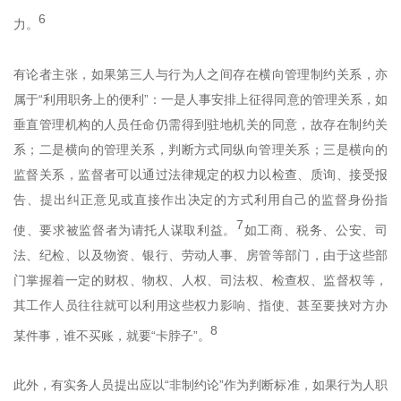
6
力。
有论者主张，如果第三人与行为人之间存在横向管理制约关系，亦
属于“利用职务上的便利”：一是人事安排上征得同意的管理关系，如
垂直管理机构的人员任命仍需得到驻地机关的同意，故存在制约关
系；二是横向的管理关系，判断方式同纵向管理关系；三是横向的
监督关系，监督者可以通过法律规定的权力以检查、质询、接受报
告、提出纠正意见或直接作出决定的方式利用自己的监督身份指
7
使、要求被监督者为请托人谋取利益。
如工商、税务、公安、司
法、纪检、以及物资、银行、劳动人事、房管等部门，由于这些部
门掌握着一定的财权、物权、人权、司法权、检查权、监督权等，
其工作人员往往就可以利用这些权力影响、指使、甚至要挟对方办
8
某件事，谁不买账，就要“卡脖子”。
此外，有实务人员提出应以“非制约论”作为判断标准，如果行为人职