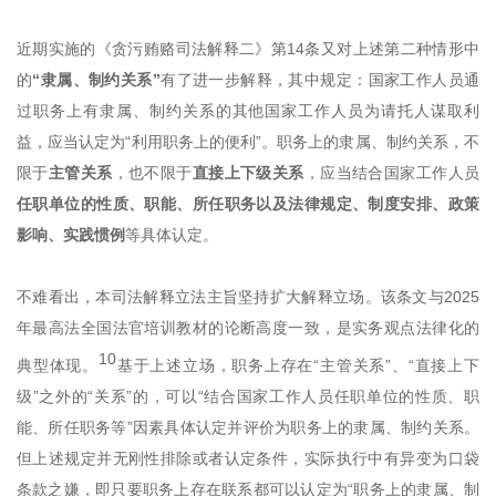
近期实施的《贪污贿赂司法解释二》第14条又对上述第二种情形中
的
“隶属、制约关系”
有了进一步解释，其中规定：国家工作人员通
过职务上有隶属、制约关系的其他国家工作人员为请托人谋取利
益，应当认定为“利用职务上的便利”。职务上的隶属、制约关系，不
限于
主管关系
，也不限于
直接上下级关系
，应当结合国家工作人员
任职单位的性质、职能、所任职务以及法律规定、制度安排、政策
影响、实践惯例
等具体认定。
不难看出，本司法解释立法主旨坚持扩大解释立场。该条文与2025
年最高法全国法官培训教材的论断高度一致，是实务观点法律化的
10
典型体现。
基于上述立场，职务上存在“主管关系”、“直接上下
级”之外的“关系”的，可以“结合国家工作人员任职单位的性质、职
能、所任职务等”因素具体认定并评价为职务上的隶属、制约关系。
但上述规定并无刚性排除或者认定条件，实际执行中有异变为口袋
条款之嫌，即只要职务上存在联系都可以认定为“职务上的隶属、制