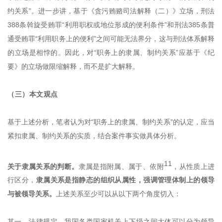
约关系”。进一步讲，基于《贪污贿赂司法解释（二）》立场，刑法
388条斡旋受贿罪“利用职权或地位形成的便利条件”和刑法385条普
通受贿罪“利用职务上的便利”之间可能无法界分，这与刑法体系解释
的立场是相悖的。因此，对“职务上的隶属、制约关系”应基于《纪
要》的立场做限缩解释，而不是扩大解释。
（三）本文观点
基于上述分析，笔者认为对“职务上的隶属、制约关系”的认定，应当
紧扣隶属、制约关系的实质，结合案件事实做具体分析。
11
关于隶属关系的判断。
隶属是指附属、属于、依附
，从性质上进
行区分，
隶属关系是指静态的组织从属性，强调管理体制上的领导
与被领导关系。
上述关系至少可以从以下两个角度切入：
其一，法律规定。我国各类国家机关上下级之间大体可以分为领导