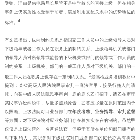
受贿。理由是供电局局长尽管不是中学校长的直接上级，但在相关
事务上仍实质性地受制于前者，满足利用支配关系中的优势地位的
4
标准。
有文章指出，纵向制约关系是指国家工作人员中的上级领导人员对
下级领导或者工作人员在职务上的制约关系。上级领导机关或部门
的领导人员对所领导或监督的下级机关或部门的领导或工作人员的
制约关系，上级机关、部门的一般工作人员对下级机关、部门的一
5
般工作人员在职务上也存在一定制约关系。
最高检业务培训教材中
提到：某省高级人民法院民事审判一庭法官甲，接受行贿人的请
托，向某中级人民法院民事审判一庭的庭长乙打招呼，请乙在审理
某民事诉讼纠纷中，尽量多照顾原告，乙答应尽量在原则范围内予
以照顾。上级法院对口业务部门在
年度考核、业务指导、审判监督
等方面，对下级法院对应业务部门存在着实实在在的制约。虽然甲
仅仅是上级法院的一名普通法官，但鉴于其所在单位和部门拥有的
对下制约力，其职务对下级法院对口业务部门的庭长亦具有拘束