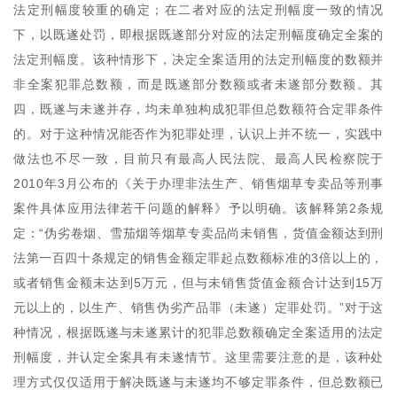
法定刑幅度较重的确定；在二者对应的法定刑幅度一致的情况
下，以既遂处罚，即根据既遂部分对应的法定刑幅度确定全案的
法定刑幅度。该种情形下，决定全案适用的法定刑幅度的数额并
非全案犯罪总数额，而是既遂部分数额或者未遂部分数额。其
四，既遂与未遂并存，均未单独构成犯罪但总数额符合定罪条件
的。对于这种情况能否作为犯罪处理，认识上并不统一，实践中
做法也不尽一致，目前只有最高人民法院、最高人民检察院于
2010年3月公布的《关于办理非法生产、销售烟草专卖品等刑事
案件具体应用法律若干问题的解释》予以明确。该解释第2条规
定：“伪劣卷烟、雪茄烟等烟草专卖品尚未销售，货值金额达到刑
法第一百四十条规定的销售金额定罪起点数额标准的3倍以上的，
或者销售金额未达到5万元，但与未销售货值金额合计达到15万
元以上的，以生产、销售伪劣产品罪（未遂）定罪处罚。”对于这
种情况，根据既遂与未遂累计的犯罪总数额确定全案适用的法定
刑幅度，并认定全案具有未遂情节。这里需要注意的是，该种处
理方式仅仅适用于解决既遂与未遂均不够定罪条件，但总数额已