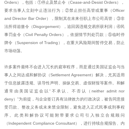
Orders），包括：①停止及禁止令（Cease-and-Desist Orders），
要求当事人立刻中止违法行为；②禁止担任高管或董事（Officer
and Director Bar Order），限制其在未来任职上市公司高管；③非
法所得追缴令（Disgorgement），追回因违规交易所获利润；④民
事罚金令（Civil Penalty Orders），依据情节判处罚款；⑤临时停
牌令（Suspension of Trading），在重大风险期间暂停交易，防止
市场动荡。
许多案件最终不会进入冗长的庭审程序，而是通过美国证监会与当
事人之间达成和解协议（Settlement Agreement）解决，尤其适用
于信息披露违规、误导性声明、操纵交易、虚假财报等案件。和解
通常由美国证监会以“不承认、不否认（neither admit nor
deny）”为前提，与企业签订具有法律效力的行政决议，被告同意接
受罚款、整改义务或未来禁业限制，避免进入正式民事或刑事程
序。此类和解协议可能附带要求公司引入独立合规顾问
（Independent Compliance Consultant），进行持续合规报告、内