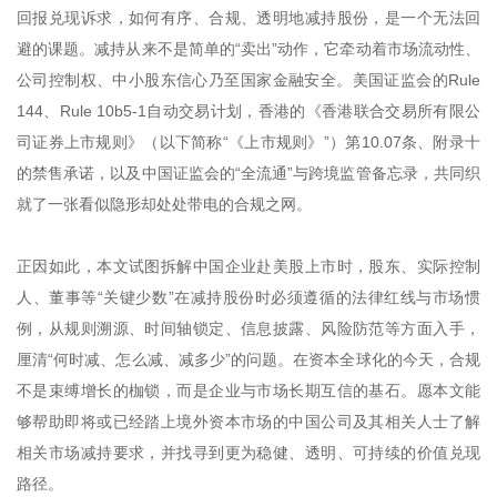
回报兑现诉求，如何有序、合规、透明地减持股份，是一个无法回
避的课题。减持从来不是简单的“卖出”动作，它牵动着市场流动性、
公司控制权、中小股东信心乃至国家金融安全。美国证监会的Rule
144、Rule 10b5-1自动交易计划，香港的《香港联合交易所有限公
司证券上市规则》（以下简称“《上市规则》”）第10.07条、附录十
的禁售承诺，以及中国证监会的“全流通”与跨境监管备忘录，共同织
就了一张看似隐形却处处带电的合规之网。
正因如此，本文试图拆解中国企业赴美股上市时，股东、实际控制
人、董事等“关键少数”在减持股份时必须遵循的法律红线与市场惯
例，从规则溯源、时间轴锁定、信息披露、风险防范等方面入手，
厘清“何时减、怎么减、减多少”的问题。在资本全球化的今天，合规
不是束缚增长的枷锁，而是企业与市场长期互信的基石。愿本文能
够帮助即将或已经踏上境外资本市场的中国公司及其相关人士了解
相关市场减持要求，并找寻到更为稳健、透明、可持续的价值兑现
路径。