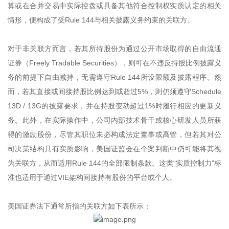
算或在合并交易中实际控盘或具备其他符合控制权实质认定的相关
情形，便构成了受Rule 144与相关披露义务约束的关联方。
对于非关联方而言，若其所持股份为通过公开市场取得的自由流通
证券（Freely Tradable Securities），则可在不违反持股比例披露义
务的前提下自由减持，无需遵守Rule 144所设限额及披露程序。然
而，若其直接或间接持股比例达到或超过5%，则仍须遵守Schedule
13D / 13G的披露要求，并在持股变动超过1%时履行相应的更新义
务。此外，在实际操作中，公司内部技术骨干或核心研发人员所获
得的激励股份，尽管其职位未必构成法定董事或高管，但若其对公
司决策结构具有实质影响，美国证监会在个案判断中仍可能将其视
为关联方，从而适用Rule 144的全部限制条款。这类“实质控制力”标
准也适用于通过VIE架构间接持有股份的平台或个人。
美国证券法下通常所指的关联方如下表所示：