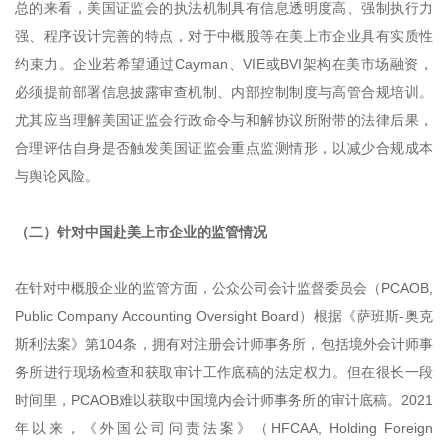
总的来看，美国证监会的执法机制具有信息透明度高、强制执行力
强、程序设计完善的特点，对于中概股等在美上市企业具有实质性
约束力。企业若希望通过Cayman、VIE或BVI架构在美市场融资，
必须提前部署信息披露审查机制、内部控制制度与高管合规培训。
尤其应当理解美国证监会行政命令与和解协议所附带的法律后果，
合理评估自身是否触发美国证监会重点监测情形，以减少合规成本
与舆论风险。
（二）针对中国赴美上市企业的监管情况
在针对中概股企业的监管方面，公众公司会计监督委员会（PCAOB,
Public Company Accounting Oversight Board）根据《萨班斯-奥克
斯利法案》第104条，拥有对注册会计师事务所，包括境外会计师事
务所进行现场检查和获取审计工作底稿的法定权力。但在很长一段
时间里，PCAOB难以获取中国境内会计师事务所的审计底稿。2021
年以来，《外国公司问责法案》（HFCAA, Holding Foreign