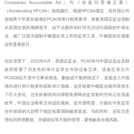
Companies Accountable Act）与《加速问责修正案》
（Accelerating HFCAA）陆续施行。根据HFCAA规定，若外国公司
连续两个年度未能满足PCAOB审计检查要求，将被美国证监会强制
从美国交易所摘牌退市。由于法案特别针对无法访问底稿的中资企
业，被广泛视为遏制中概股在美上市的监管工具，中概股的合规紧
迫性显著提升。
在此背景下，2022年8月，美国证监会、PCAOB与中国证监会及财
政部签署了历史性的审计监管合作协议备忘录。该备忘录允许
PCAOB在不受中方事前筛选、删改或干预的情况下，直接进入中国
境内进行审计检查和获取审计底稿，这意味着中概股合规环境发生
了巨大变化。过去依赖境内法律豁免屏障的监管套利空间正在迅速
收窄，中国企业唯有主动适应规则、提升透明度，方能在中美监管
合作加强的大趋势下稳定拓展国际融资渠道。与此同时，还应注意
强化对跨境数据、关键岗位等方面的管理，避免触发合规风险。