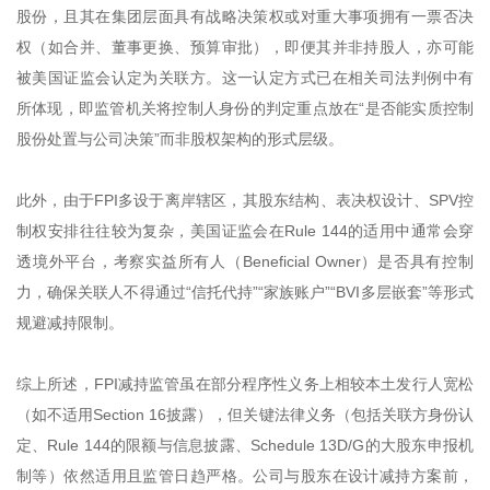
股份，且其在集团层面具有战略决策权或对重大事项拥有一票否决
权（如合并、董事更换、预算审批），即便其并非持股人，亦可能
被美国证监会认定为关联方。这一认定方式已在相关司法判例中有
所体现，即监管机关将控制人身份的判定重点放在“是否能实质控制
股份处置与公司决策”而非股权架构的形式层级。
此外，由于FPI多设于离岸辖区，其股东结构、表决权设计、SPV控
制权安排往往较为复杂，美国证监会在Rule 144的适用中通常会穿
透境外平台，考察实益所有人（Beneficial Owner）是否具有控制
力，确保关联人不得通过“信托代持”“家族账户”“BVI多层嵌套”等形式
规避减持限制。
综上所述，FPI减持监管虽在部分程序性义务上相较本土发行人宽松
（如不适用Section 16披露），但关键法律义务（包括关联方身份认
定、Rule 144的限额与信息披露、Schedule 13D/G的大股东申报机
制等）依然适用且监管日趋严格。公司与股东在设计减持方案前，