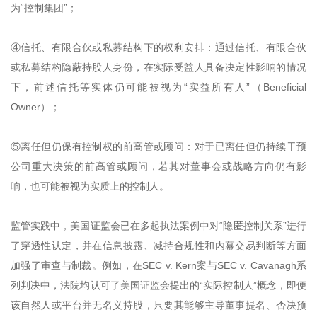
为“控制集团”；
④信托、有限合伙或私募结构下的权利安排：通过信托、有限合伙
或私募结构隐蔽持股人身份，在实际受益人具备决定性影响的情况
下，前述信托等实体仍可能被视为“实益所有人”（Beneficial
Owner）；
⑤离任但仍保有控制权的前高管或顾问：对于已离任但仍持续干预
公司重大决策的前高管或顾问，若其对董事会或战略方向仍有影
响，也可能被视为实质上的控制人。
监管实践中，美国证监会已在多起执法案例中对“隐匿控制关系”进行
了穿透性认定，并在信息披露、减持合规性和内幕交易判断等方面
加强了审查与制裁。例如，在SEC v. Kern案与SEC v. Cavanagh系
列判决中，法院均认可了美国证监会提出的“实际控制人”概念，即便
该自然人或平台并无名义持股，只要其能够主导董事提名、否决预