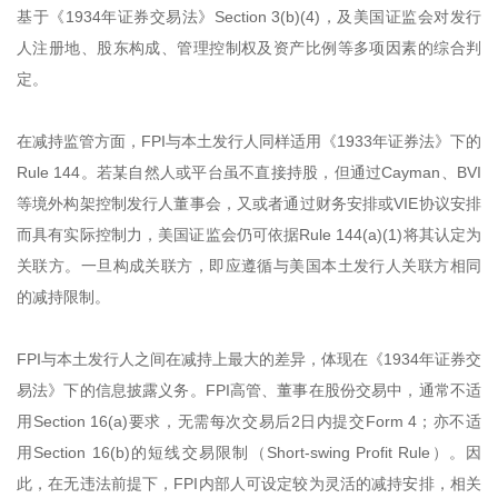
基于《1934年证券交易法》Section 3(b)(4)，及美国证监会对发行
人注册地、股东构成、管理控制权及资产比例等多项因素的综合判
定。
在减持监管方面，FPI与本土发行人同样适用《1933年证券法》下的
Rule 144。若某自然人或平台虽不直接持股，但通过Cayman、BVI
等境外构架控制发行人董事会，又或者通过财务安排或VIE协议安排
而具有实际控制力，美国证监会仍可依据Rule 144(a)(1)将其认定为
关联方。一旦构成关联方，即应遵循与美国本土发行人关联方相同
的减持限制。
FPI与本土发行人之间在减持上最大的差异，体现在《1934年证券交
易法》下的信息披露义务。FPI高管、董事在股份交易中，通常不适
用Section 16(a)要求，无需每次交易后2日内提交Form 4；亦不适
用Section 16(b)的短线交易限制（Short-swing Profit Rule）。因
此，在无违法前提下，FPI内部人可设定较为灵活的减持安排，相关