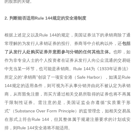
的股票的关键。
2. 判断能否适用Rule 144规定的安全港制度
根据上述定义以及Rule 144的规定，美国证券法下的承销商除了通
常理解的为发行人承销证券的投行、券商等中介机构以外，还
包括
了从发行人处购买证券并意图参与分销的任何其他主体。
也即，如
作为非专业人士的个人投资者在证券从发行人向公众流通的交易链
中充当某一环节，也可能是承销商。Rule 144为《1933年证券法》
所定义的“承销商”创设了一项安全港（Safe Harbor），如满足Rule
144规定的适用条件，则可视为不从事分销并由此不被认定为承销
商，从而豁免注册，而买方通过相关交易所取得的证券也将不再属
于限制性证券。需注意的是，美国证监会亦遵循“实质重于形
式”（Substance Over Form Principle）的监管理念，如相关交易虽
在形式上符合Rule 144，但其整体属于规避注册要求的计划或安
排，则Rule 144安全港将不能适用。