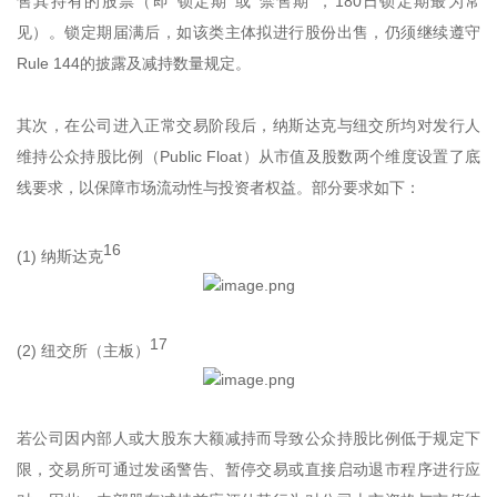
售其持有的股票（即“锁定期”或“禁售期”，180日锁定期最为常
见）。锁定期届满后，如该类主体拟进行股份出售，仍须继续遵守
Rule 144的披露及减持数量规定。
其次，在公司进入正常交易阶段后，纳斯达克与纽交所均对发行人
维持公众持股比例（Public Float）从市值及股数两个维度设置了底
线要求，以保障市场流动性与投资者权益。部分要求如下：
16
(1) 纳斯达克
17
(2) 纽交所（主板）
若公司因内部人或大股东大额减持而导致公众持股比例低于规定下
限，交易所可通过发函警告、暂停交易或直接启动退市程序进行应