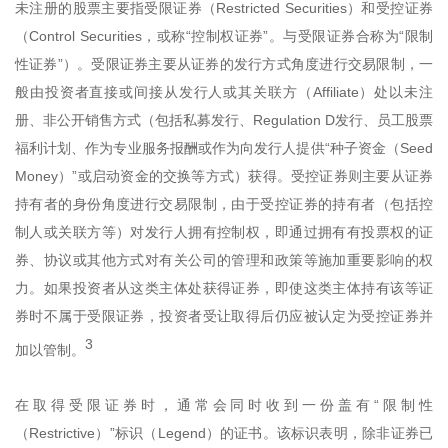
未注册的股票主要指受限证券（Restricted Securities）和受控证券
（Control Securities，或称“控制权证券”。与受限证券合称为“限制
性证券”）。受限证券主要从证券的发行方式角度进行交易限制，一
般由投资者直接或间接从发行人或其关联方（Affiliate）处以未注
册、非公开销售方式（包括私募发行、Regulation D发行、员工股票
福利计划、作为专业服务报酬或作为向发行人提供“种子资金（Seed
Money）”或启动资金的交换等方式）获得。受控证券则主要从证券
持有者的身份角度进行交易限制，由于受控证券的持有者（包括控
制人或关联方等）对发行人拥有控制权，即通过拥有有投票权的证
券、协议或其他方式对有关公司的管理和政策等施加重要影响的权
力。如果投资者从这类主体处获得证券，即使这类主体持有该等证
券时不属于受限证券，投资者受让取得后仍应被认定为受控证券并
3
加以管制。
在取得受限证券时，通常会同时收到一份盖有“限制性
（Restrictive）”标识（Legend）的证书。该标识表明，除非证券已