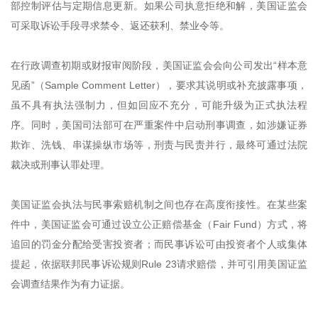
部控制评估与定期信息更新。如果公司执意拒绝和解，美国证监会
可采取诉讼手段寻求禁令、返还获利、禁业令等。
在行政调查初期或财报审阅阶段，美国证监会会向公司发出“样本意
见函”（Sample Comment Letter），要求其说明或补充披露事项，
虽不具有执法强制力，但如回应不充分，可能升级为正式执法程
序。同时，美国司法部可在严重案件中启动刑事调查，如涉嫌证券
欺诈、洗钱、串谋操纵市场等，刑责与民责并行，最终可通过法院
裁决或刑事认罪处理。
美国证监会执法与民事索赔机制之间也存在高度衔接性。在某些案
件中，美国证监会可通过设立公正赔偿基金（Fair Fund）方式，将
追回的罚金分配给受害投资者；而民事诉讼可由投资者个人或集体
提起，依据联邦民事诉讼规则Rule 23请求赔偿，并可引用美国证监
会调查结果作为有力证据。