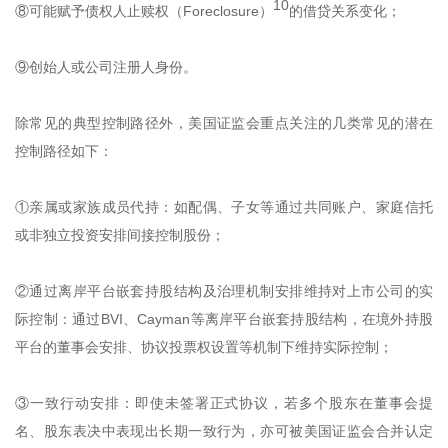
10
⑧可能赋予债权人止赎权（Foreclosure）
的借贷关系变化；
⑨创始人或公司注册人身份。
除常见的典型控制路径外，美国证监会重点关注的几类常见的潜在
控制路径如下：
①亲属或家族成员代持：如配偶、子女等通过共同账户、家庭信托
或非独立投资安排间接控制股份；
②通过离岸平台嵌套持股结构及治理机制安排维持对上市公司的实
际控制：通过BVI、Cayman等离岸平台嵌套持股结构，在境外持股
平台的董事会安排、协议投票权设置等机制下维持实际控制；
③一致行动安排：即使未签署正式协议，若多个股东在董事会提
名、股东表决中表现出长期一致行为，亦可被美国证监会合并认定