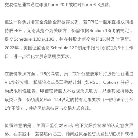
交易信息通常通过年度Form 20-F或临时Form 6-K披露。
但这一豁免并非完全免除全部披露义务。若FPI任一股东直接或间接
持股≥5%，无论其是否为关联方，仍需依据Section 13(d)的规定，
提交Schedule 13D或13G，并在持股比例变动超1%时及时更新。
2023年，美国证监会将Schedule 13D初始申报时限缩短为5个工作
日，进一步强化大股东透明度要求。
在股份来源方面，FPI的高管、员工或平台型股东所持股份往往通过
VIE协议安排、私募轮次或员工激励计划（如RSU、Option）获得，
构成限制性证券。即便该持股人不被视为关联方，只要其减持涉及
该类证券，仍须满足Rule 144设定的持有期限要求（一般为6个月至
1年不等），并确保信息披露与交易方式合规。
值得注意的是，美国证监会对VIE架构下实际控制权的认定愈发严
格。在实践中，若某境内员工、顾问或原始投资人通过VIE操作获得