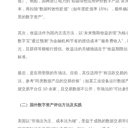
值）。例如，国网浙江电力的“双碳绿色信用评价数字产品”采
本，再扣除“数据时效性贬值”（如年度贬值率 15%），最终
景的数字资产”。
其次，收益法作为国内主流方法，以“未来预期收益折现”为核心（公
数字宝”通过预测“为金融机构节省的授信成本”“服务费收入”，以 
元，且获得等额银行授信。收益法的关键挑战在于“收益期限估算
标准。
最后，是应用受限的市场法。目前，其仅适用于“有活跃交易的
法，参考“同类数据产品的交易价格”（如某工业设备运行数据产品
据交易平台仅 10 余家，且交易数据不公开，市场法的“可比参
（二）国外数字资产评估方法及实践
美国以“市场法为主、成本法为辅”，受益于成熟的数据交易市场（如 D