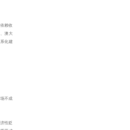
度依赖收
盟、澳大
体系化建
市场不成
经济性贬