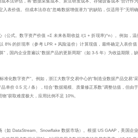
用成本法评估，将“数据采集成本、算法研发成本、存储设备成本”合计作
确定入表价值。但成本法存在“忽略数据增值潜力”的缺陷，仅适用于“无明
式。数字资产价值 =Σ 未来各期收益 /(1 + 折现率)^n）。例如，温
8% 的折现率（参考 LPR + 风险溢价）计算现值，最终确定入表价值 3
”，国内企业普遍以“数据产品的更新周期”（如 3-5 年）为收益期限，
标准化数字资产”。例如，浙江大数字交易中心的“制造业数据产品交易”
单价 0.5 元 / 条），结合“数据规模、质量修正系数”调整估值，但由
照物”获取难度极大，应用比例不足 10%。
ataStream、Snowflake 数据市场）。根据 US GAAP，美国企