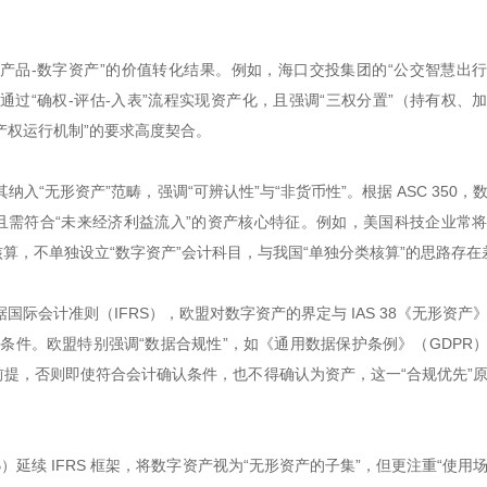
产品-数字资产”的价值转化结果。例如，海口交投集团的“公交智慧出
，通过“确权-评估-入表”流程实现资产化，且强调“三权分置”（持有权、
产权运行机制”的要求高度契合。
纳入“无形资产”范畴，强调“可辨认性”与“非货币性”。根据 ASC 350，
，且需符合“未来经济利益流入”的资产核心特征。例如，美国科技企业常
核算，不单独设立“数字资产”会计科目，与我国“单独分类核算”的思路存在
际会计准则（IFRS），欧盟对数字资产的界定与 IAS 38《无形资产
三大条件。欧盟特别强调“数据合规性”，如《通用数据保护条例》（GDPR
前提，否则即使符合会计确认条件，也不得确认为资产，这一“合规优先”
延续 IFRS 框架，将数字资产视为“无形资产的子集”，但更注重“使用