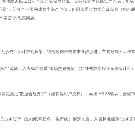
口等地政务数据公司率先完成城市交通、公共服务等数据资产入表，形成
计协同不足”，部分企业虽完成数字资产估值，但因未通过数据合规审查（如未
不紧密”的现实问题。
有无形资产会计准则框架，结合数据合规要求逐步演进，主要形成三大模
无形资产”范畴，入表标准侧重“市场交易价值”（如外购数据按公允价值计量
表需先满足“数据合规要求”（如获得用户授权），再按IAS 38确认，合规
产与相关业务资产（如物联网设备、生产线）绑定入表，入表标准侧重“业务适