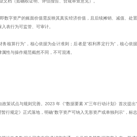
专业文档（如确权证明、评估报告、合规审查意见）。
”，即数字资产的账面价值需反映其真实经济价值，且后续摊销、减值、处
保入表行为可监管、可审计。
“财务核算行为”，核心依据为会计准则；后者是“权利界定行为”，核心依
律属性与操作规范截然不同，不可混淆。
策试点与规则完善。2023 年《“数据要素 X”三年行动计划》首次提出
处理暂行规定》正式落地，明确“数字资产可纳入无形资产或单独列示”，标