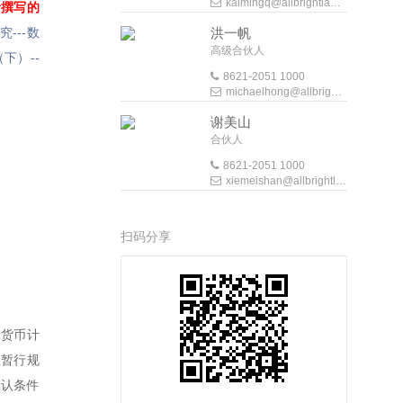
kaimingq@allbrightlaw.com
者撰写的
---数
洪一帆
高级合伙人
下）--
8621-2051 1000
michaelhong@allbrightlaw.com
谢美山
合伙人
8621-2051 1000
xiemeishan@allbrightlaw.com
扫码分享
行货币计
理暂行规
确认条件