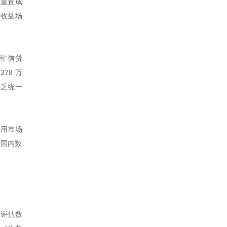
为重置成
确收益场
州“信贷
78 万
缺乏统一
采用市场
于国内数
业评估数