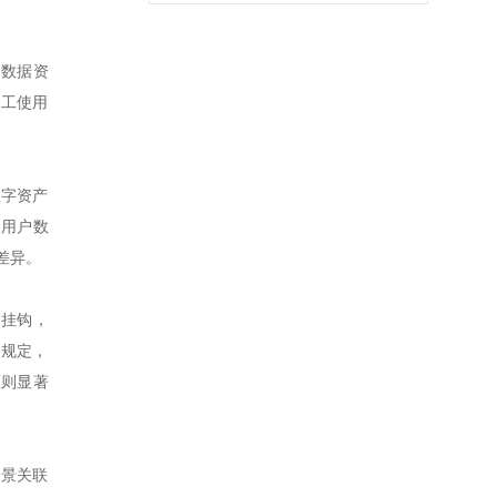
行数据资
加工使用
数字资产
将用户数
差异。
》挂钩，
）规定，
原则显著
场景关联