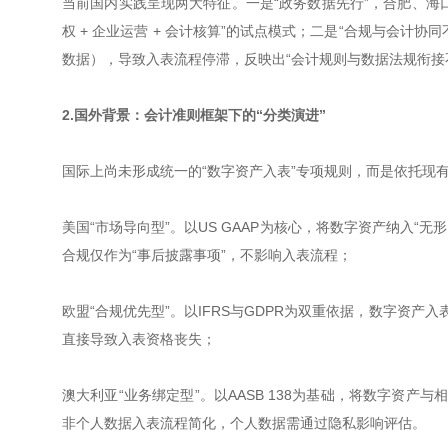
当前国内实践呈现两大特征。一是“政务数据先行”，合肥、海
权 + 企业运营 + 会计核算”的试点模式；二是“合规与会
数据），导致入表流程停滞，反映出“会计规则与数据法规衔接
2.国外背景：会计准则框架下的“分类演进”
国际上尚未形成统一的“数字资产入表”专项规则，而是依托现
美国“市场导向型”。以US GAAP为核心，将数字资产纳入“
合规仅作为“事后披露事项”，不影响入表流程；
欧盟“合规优先型”。以IFRS与GDPR为双重依据，数字资产入
直接导致入表资格丧失；
澳大利亚“业务绑定型”。以AASB 138为基础，将数字资
非个人数据入表流程简化，个人数据需通过隐私影响评估。