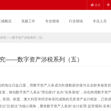
首页
天城概况
党建工作
专业领域
行业领域
专业人员
法研究——数字资产涉税系列（五）
究——数字资产涉税系列（五）
素的地位日益凸显，而数字资产入表成为衔接数据价值与企业财务核算
策，推动数字资产入表从“理论探讨”走向“实务落地”，但在跨境数字资
，美国、欧盟、澳大利亚等经济体依托成熟的无形资产会计框架，已形
“比较法”为核心视角，聚焦数字资产入表的“会计处理-监管规则-实务