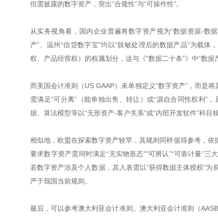
但需披露的数字资产，突出“合规性”与“可操作性”。
从实务视角看，国内企业普遍将数字资产视为“数据资源-数据
产”、温州“信贷数字宝”均以“脱敏处理后的数据产品”为载体
权、产品经营权）的权属划分，这与《“数据二十条”》中“数据
而美国会计准则（US GAAP）未单独定义“数字资产”，而是将其
需满足“可分离”（能单独出售、转让）或“源自合同性权利”
据、算法模型等以“无形资产-客户关系”或“内部开发软件”科目
相似地，欧盟在探索数字资产较早，其规则同样值得参考，依据国
要求数字资产需同时满足“无实物形态”“可辨认”“可靠计量”
若数字资产涉及个人数据，其入表需以“获得数据主体授权”为
严于我国当前规则。
最后，可以参考澳大利亚会计准则。澳大利亚会计准则（AASB）