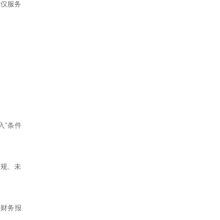
如仅服务
入”条件
违规、未
在财务报