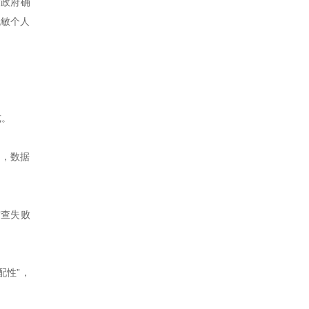
“政府确
脱敏个人
式。
），数据
审查失败
配性”，