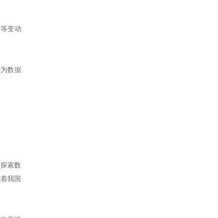
置等变动
据为数据
“探索数
志着我国