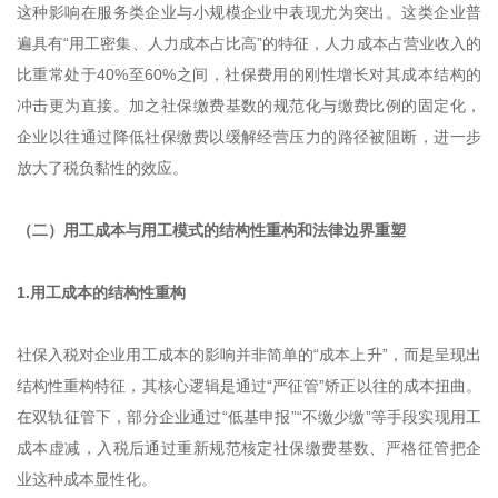
这种影响在服务类企业与小规模企业中表现尤为突出。这类企业普
遍具有“用工密集、人力成本占比高”的特征，人力成本占营业收入的
比重常处于40%至60%之间，社保费用的刚性增长对其成本结构的
冲击更为直接。加之社保缴费基数的规范化与缴费比例的固定化，
企业以往通过降低社保缴费以缓解经营压力的路径被阻断，进一步
放大了税负黏性的效应。
（二）用工成本与用工模式的结构性重构和法律边界重塑
1.用工成本的结构性重构
社保入税对企业用工成本的影响并非简单的“成本上升”，而是呈现出
结构性重构特征，其核心逻辑是通过“严征管”矫正以往的成本扭曲。
在双轨征管下，部分企业通过“低基申报”“不缴少缴”等手段实现用工
成本虚减，入税后通过重新规范核定社保缴费基数、严格征管把企
业这种成本显性化。