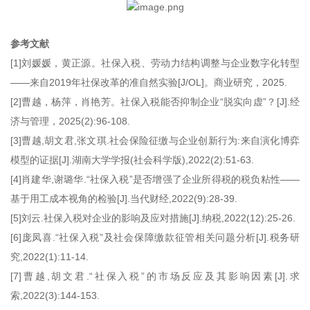
参考文献
[1]刘媛媛，黄正源。社保入税、劳动力结构调整与企业数字化转型
——来自2019年社保改革的准自然实验[J/OL]。商业研究，2025.
[2]曹越，杨萍，肖艳芳。社保入税能否抑制企业“脱实向虚”？[J].经
济与管理，2025(2):96-108.
[3]曹越,胡文君,张文琪.社会保险征缴与企业创新行为:来自演化博弈
模型的证据[J].湖南大学学报(社会科学版),2022(2):51-63.
[4]肖建华,谢璐华.“社保入税”是否增强了企业所得税的税负粘性——
基于用工成本视角的检验[J].当代财经,2022(9):28-39.
[5]刘云.社保入税对企业的影响及应对措施[J].纳税,2022(12):25-26.
[6]庞凤喜.“社保入税”及社会保障缴款征管相关问题分析[J].税务研
究,2022(1):11-14.
[7]曹越,胡文君.“社保入税”的市场反应及其影响因素[J].求
索,2022(3):144-153.