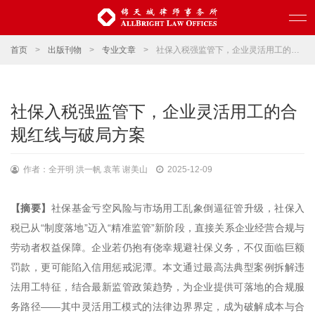
首页
>
出版刊物
>
专业文章
>
社保入税强监管下，企业灵活用工的合规红线与破局方案
社保入税强监管下，企业灵活用工的合
规红线与破局方案
作者：全开明 洪一帆 袁苇 谢美山
2025-12-09
【摘要】
社保基金亏空风险与市场用工乱象倒逼征管升级，社保入
税已从“制度落地”迈入“精准监管”新阶段，直接关系企业经营合规与
劳动者权益保障。企业若仍抱有侥幸规避社保义务，不仅面临巨额
罚款，更可能陷入信用惩戒泥潭。本文通过最高法典型案例拆解违
法用工特征，结合最新监管政策趋势，为企业提供可落地的合规服
务路径——其中灵活用工模式的法律边界界定，成为破解成本与合