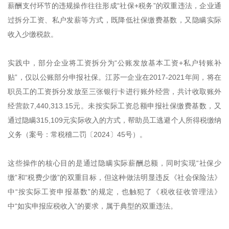
薪酬支付环节的违规操作往往形成“社保+税务”的双重违法，企业通
过拆分工资、私户发薪等方式，既降低社保缴费基数，又隐瞒实际
收入少缴税款。
实践中，部分企业将工资拆分为“公账发放基本工资+私户转账补
贴”，仅以公账部分申报社保。江苏一企业在2017-2021年间，将在
职员工的工资拆分发放至三张银行卡进行账外经营，共计收取账外
经营款7,440,313.15元。未按实际工资总额申报社保缴费基数，又
通过隐瞒315,109元实际收入的方式，帮助员工逃避个人所得税缴纳
义务（案号：常税稽二罚〔2024〕45号）。
这些操作的核心目的是通过隐瞒实际薪酬总额，同时实现“社保少
缴”和“税费少缴”的双重目标，但这种做法明显违反《社会保险法》
中“按实际工资申报基数”的规定，也触犯了《税收征收管理法》
中“如实申报应税收入”的要求，属于典型的双重违法。