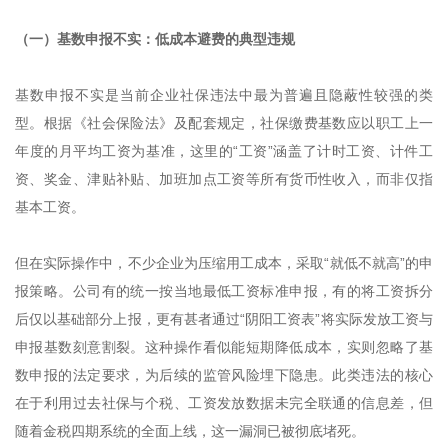
（一）基数申报不实：低成本避费的典型违规
基数申报不实是当前企业社保违法中最为普遍且隐蔽性较强的类
型。根据《社会保险法》及配套规定，社保缴费基数应以职工上一
年度的月平均工资为基准，这里的“工资”涵盖了计时工资、计件工
资、奖金、津贴补贴、加班加点工资等所有货币性收入，而非仅指
基本工资。
但在实际操作中，不少企业为压缩用工成本，采取“就低不就高”的申
报策略。公司有的统一按当地最低工资标准申报，有的将工资拆分
后仅以基础部分上报，更有甚者通过“阴阳工资表”将实际发放工资与
申报基数刻意割裂。这种操作看似能短期降低成本，实则忽略了基
数申报的法定要求，为后续的监管风险埋下隐患。此类违法的核心
在于利用过去社保与个税、工资发放数据未完全联通的信息差，但
随着金税四期系统的全面上线，这一漏洞已被彻底堵死。