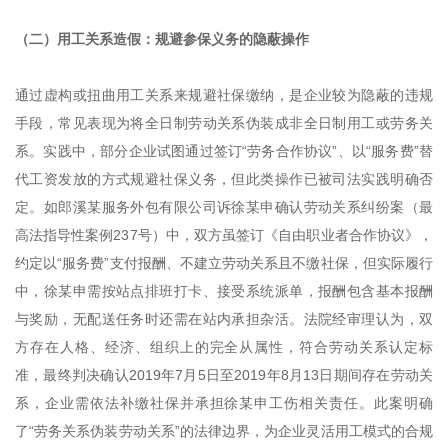
（二）用工关系造假：规避参保义务的隐蔽操作
通过虚构或扭曲用工关系来规避社保缴纳，是企业较为隐蔽的违规
手段，常见表现为将全日制劳动关系伪装成非全日制用工或劳务关
系。实践中，部分企业试图通过签订“劳务合作协议”、以“服务费”替
代工资发放的方式规避社保义务，但此类操作已被司法实践明确否
定。如郎溪某服务外包有限公司诉徐某申确认劳动关系纠纷案（最
高法指导性案例237号）中，双方虽签订《自由职业者合作协议》，
约定以“服务费”支付报酬、不建立劳动关系且不缴社保，但实际履行
中，徐某申需按站点排班打卡、接受系统派单，报酬包含基本报酬
与奖励，无配送任务时还需在站内承担杂活。法院经审理认为，双
方存在人格、经济、组织上的完全从属性，符合劳动关系认定标
准，最终判决确认2019年7月5日至2019年8月13日期间存在劳动关
系，企业需依法补缴社保并承担徐某申工伤相关责任。此案明确
了“劳务关系伪装劳动关系”的法律边界，为企业灵活用工模式的合规