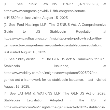
[1] See Public Law No. 119-27 (07/18/2025), at
https://www.congress.gov/bill/119th-congress/senate-
bill/1582/text, last visited August 15, 2025.
[2] See Paul Hastings LLP: The GENIUS Act: A Comprehensive
Guide to US Stablecoin Regulation, at
https://www.paulhastings.com/insights/crypto-policy-tracker/the-
genius-act-a-comprehensive-guide-to-us-stablecoin-regulation,
last visited August 15, 2025.
[3] See Sidley Austin LLP: The GENIUS Act: A Framework for U.S.
Stablecoin Issuance, at
https://www.sidley.com/en/insights/newsupdates/2025/07/the-
genius-act-a-framework-for-us-stablecoin-issuance, last visited
August 15, 2025.
[4] See LATHAM & WATKINS LLP: The GENIUS Act of 2025:
Stablecoin Legislation Adopted in the US, at
https://www.lw.com/en/insights/the-genius-act-of-2025-stablecoin-