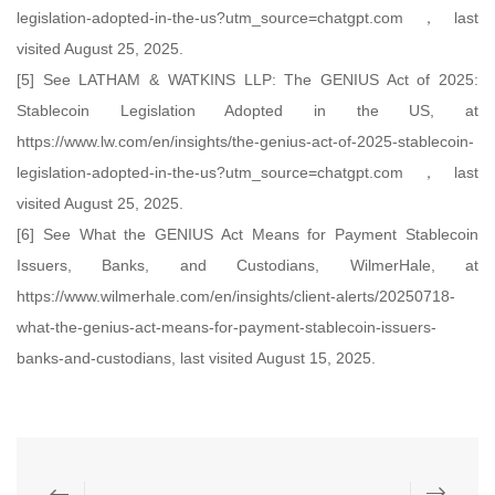
legislation-adopted-in-the-us?utm_source=chatgpt.com，last
visited August 25, 2025.
[5] See LATHAM & WATKINS LLP: The GENIUS Act of 2025:
Stablecoin Legislation Adopted in the US, at
https://www.lw.com/en/insights/the-genius-act-of-2025-stablecoin-
legislation-adopted-in-the-us?utm_source=chatgpt.com，last
visited August 25, 2025.
[6] See What the GENIUS Act Means for Payment Stablecoin
Issuers, Banks, and Custodians, WilmerHale, at
https://www.wilmerhale.com/en/insights/client-alerts/20250718-
what-the-genius-act-means-for-payment-stablecoin-issuers-
banks-and-custodians, last visited August 15, 2025.