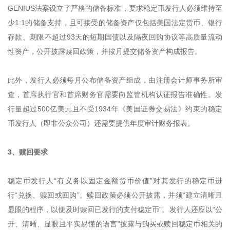
GENIUS法案设立了严格的储备标准，要求稳定币发行人必须维持至
少1:1的储备支持，且可接受的储备资产仅包括美国法定货币、银行
存款、期限不超过93天的短期国债以及隔夜回购协议等高质量流动
性资产，公开披露赎回政策，并按月提交储备资产构成报告。
此外，发行人必须每月公布储备资产组成，由注册会计师事务所审
查，首席执行官和首席财务官需要向监管机构认证报告准确性。发
行量超过500亿美元且不受1934年《美国证券交易法》约束的稳定
币发行人（即非公众公司）还需要提供年度审计财务报表。
3、赎回要求
稳定币发行人“有义务以固定金额货币价值”对其发行的稳定币进
行“兑换、赎回或回购”。赎回政策必须公开披露，并须“建立清晰且
显眼的程序，以便及时赎回已发行的支付稳定币”。发行人还应以“公
开、清晰、显眼且平实易懂的语言”披露与购买或赎回稳定币相关的