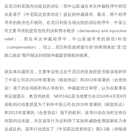
反尼日利亚国内法提起的诉讼；而中山富诚在本次仲裁程序中则完
全是基于《中尼双边投资协定》提起的仲裁请求。最后，两个程序
寻求的救济也不相同。在尼日利亚当地法院的诉讼程序中，中富公
司主要寻求的是宣告性判决和禁令救济（declaratory and injunctive
relief），而在本次仲裁程序中，中山富诚寻求的赔偿/补偿
（compensation）。综上，尼日利亚政府援引的“协商期条款”及“岔
路口条款”都不能达到排除仲裁庭管辖权的效果。
就实体问题而言，主要争议焦点在于尼日利亚政府是否错误地剥夺
了中富公司在2010年签署的《框架协议》和2013年签署的《合资协
议》项下的合同权利和占有权利。仲裁庭经过审理，认为在案事实
和证据显示，奥贡州政府、NEPZA以及当地警方在2016年4月至8月
采取的行动显然是为了剥夺中富公司在2010年签署的《框架协议》
和2013年签署的《合资协议》项下的权利，该等行动在当时没有任
何国内法依据，并且该等行为还利用了实际和威胁使用国家权力来
达成目的。该等行动违反了《中尼双边投资协定》第2.2条（持续保