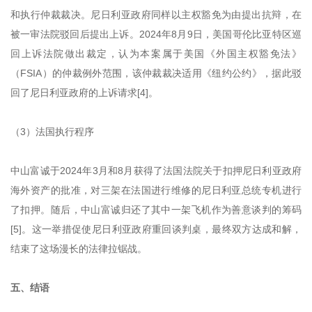
和执行仲裁裁决。尼日利亚政府同样以主权豁免为由提出抗辩，在
被一审法院驳回后提出上诉。2024年8月9日，美国哥伦比亚特区巡
回上诉法院做出裁定，认为本案属于美国《外国主权豁免法》
（FSIA）的仲裁例外范围，该仲裁裁决适用《纽约公约》，据此驳
回了尼日利亚政府的上诉请求[4]。
（3）法国执行程序
中山富诚于2024年3月和8月获得了法国法院关于扣押尼日利亚政府
海外资产的批准，对三架在法国进行维修的尼日利亚总统专机进行
了扣押。随后，中山富诚归还了其中一架飞机作为善意谈判的筹码
[5]。这一举措促使尼日利亚政府重回谈判桌，最终双方达成和解，
结束了这场漫长的法律拉锯战。
五、结语