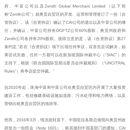
府、中富公司以及Zenith Global Merchant Limited（以下简
称“Zenith公司”）就奥贡自贸区的开发、运营和管理签订了一份《合
资协议》。该《合资协议》确认了CAI公司的退出以及中富公司的继
任，并确认，中富公司持有OGFTZ公司60%股权，奥贡州政府和
Zenith公司各持有20%股权。值得注意的是，该《合资协议》第27
条约定,“若在《合资协议》项下出现任何争议，应首先尝试解决，如
果尝试失败，任何一方都可以在新加坡国际仲裁中心（“SIAC”）的
主持下，根据‌《联合国国际贸易法委员会仲裁规则》（“UNCITRAL
Rules”）将争议提交仲裁。”
自2010年起，珠海中富和中富公司在奥贡自贸区内开展了大量投资
建设工作，包括修建基础设施如道路、污水处理和电力网络，以及
营销出租奥贡自贸区的地块等。
然而，2016年3月，情况急转直下。中国驻拉各斯总领馆向奥贡州政
府发出一份照会（Note 1601），称其接到中国某部门的通知，CAI