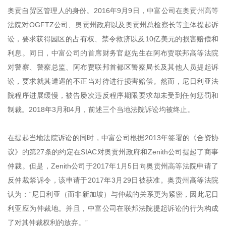
奥贡自贸区管理人的身份。2016年9月9日，中富公司在奥贡州高等
法院对OGFTZ公司、奥贡州政府以及奥贡州总检察长等主体提起诉
讼，要求获得园区的占有权、禁令救济以及10亿美元的损害赔偿和
利息。同日，中富公司的首席财务官赵先生在阿布贾联邦高等法院
对警察、警察总监、阿布贾联邦首都区警察局长及其他⼈员提起诉
讼，要求就其遭遇的不正当对待进行损害赔偿。然而，尼日利亚法
院程序进展缓慢，被告屡次违反程序期限要求却未受到任何惩罚和
制裁。2018年3月和4月，前述三个当地法院诉讼均被终止。
在提起当地法院诉讼的同时，中富公司根据2013年签署的《合资协
议》的第27条的约定在SIAC对奥贡州政府和Zenith公司提起了商事
仲裁。但是，Zenith公司于2017年1月5日向奥贡州高等法院申请了
反仲裁禁诉令，该申请于2017年3月29日被获准。奥贡州高等法院
认为：“尼日利亚（而非新加坡）与仲裁的关系更为紧密，因此尼日
利亚应为仲裁地。并且，中富公司在联邦法院提起诉讼的行为构成
了对其仲裁权利的放弃。”