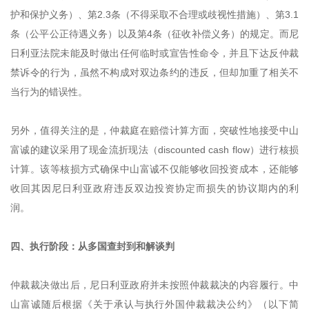
护和保护义务）、第2.3条（不得采取不合理或歧视性措施）、第3.1
条（公平公正待遇义务）以及第4条（征收补偿义务）的规定。而尼
日利亚法院未能及时做出任何临时或宣告性命令，并且下达反仲裁
禁诉令的行为，虽然不构成对双边条约的违反，但却加重了相关不
当行为的错误性。
另外，值得关注的是，仲裁庭在赔偿计算方面，突破性地接受中山
富诚的建议采用了现金流折现法（discounted cash flow）进行核损
计算。该等核损方式确保中山富诚不仅能够收回投资成本，还能够
收回其因尼日利亚政府违反双边投资协定而损失的协议期内的利
润。
四、执行阶段：从多国查封到和解谈判
仲裁裁决做出后，尼日利亚政府并未按照仲裁裁决的内容履行。中
山富诚随后根据《关于承认与执行外国仲裁裁决公约》（以下简