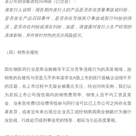
某公司创业板首轮问询函（已过会）：
请发行人说明：报告期内发行人的产品是否存在质量事故或纠纷，
是否发生产品召回事件，是否存在导致医疗事故或医疗纠纷的情
况，是否存在纠纷或潜在纠纷，如是，请披露对发行人生产经营的
具体影响，并作有针对性的充分风险提示。
（四）销售合规性
因生物医药行业是商业贿赂等不正当竞争违规行为的高发领域，故
销售的合规性与否是几乎所有谋求在A股上市的医疗器械企业绕不开
的话题，在上市过程中无疑会被重点关注。结合问询实例，我们认
为若拟上市公司报告期内的销售费用率、销售人员平均工资及奖
金、业务宣传费/活动费等指标与同行业可比已上市公司之间存在显
著差异，或者近年来出现过企业员工或经销商因商业贿赂行为被行
业惩戒、行政处罚或刑事追究的情形，都应当引起高度重视。