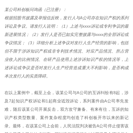
某公司科创板问询函（已注册）：
根据招股书披露及举报信反映，发行人与A公司存在知识产权的系列
诉讼及争议。请发行人说明：（1）上述与xxxx诉讼或专利争议的最
新进展情况；（2）发行人是否已如实完整披露与xxxx的全部诉讼或
争议情况；（3）详细分析上述争议对发行人生产经营的影响，包括
但不限于涉诉知识产权或非专利技术情况、对应产品情况、所占营
业收入的比例情况、在研产品使用上述涉诉知识产权的情况等，上
述诉讼或争议是否对发行人生产经营造成重大不利影响，是否构成
本次发行人的实质障碍。
在以上案例中，截至上会，该某公司与A公司的互诉纠纷有8起，涉
及7起知识产权诉讼和1起商业诋毁诉讼，系列案件由A公司率先发
难，随后该某公司开展反击，双方攻守兼备、有来有往，互诉的知
识产权类型数量、案件复杂程度均创造了科创板开市以来的新记
录。最终，在该某公司上会前，人民法院判决被告A公司停止侵害该