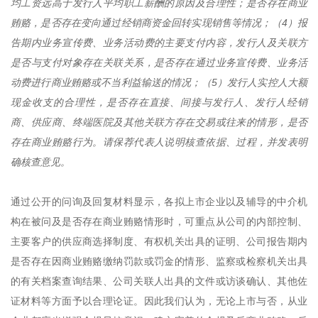
均工资远高于发行人平均职工薪酬的原因及合理性；是否存在商业
贿赂，是否存在变向通过经销商资金回转实现销售等情况；（4）报
告期内业务宣传费、业务活动费的主要支付内容，发行人及关联方
是否与支付对象存在关联关系，是否存在通过业务宣传费、业务活
动费进行商业贿赂或不当利益输送的情况；（5）发行人实控人大额
现金收支的合理性，是否存在直接、间接与发行人、发行人经销
商、供应商、终端医院及其他关联方存在交易或往来的情形，是否
存在商业贿赂行为。请保荐代表人说明核查依据、过程，并发表明
确核查意见。
通过公开的问询及回复材料显示，各拟上市企业以及辅导的中介机
构在被问及是否存在商业贿赂情形时，可重点从公司的内部控制、
主要客户的供应商选择制度、有权机关出具的证明、公司报告期内
是否存在因商业贿赂缴纳罚款或罚金的情形、监察或检察机关出具
的有关档案查询结果、公司关联人出具的文件或访谈确认、其他佐
证材料等方面予以合理论证。因此我们认为，无论上市与否，从业