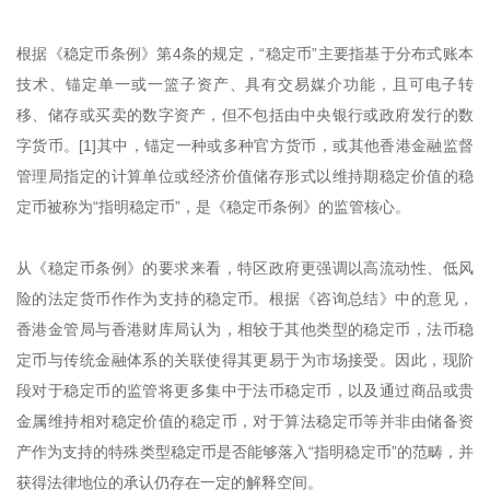
根据《稳定币条例》第4条的规定，“稳定币”主要指基于分布式账本
技术、锚定单一或一篮子资产、具有交易媒介功能，且可电子转
移、储存或买卖的数字资产，但不包括由中央银行或政府发行的数
字货币。[1]其中，锚定一种或多种官方货币，或其他香港金融监督
管理局指定的计算单位或经济价值储存形式以维持期稳定价值的稳
定币被称为“指明稳定币”，是《稳定币条例》的监管核心。
从《稳定币条例》的要求来看，特区政府更强调以高流动性、低风
险的法定货币作作为支持的稳定币。根据《咨询总结》中的意见，
香港金管局与香港财库局认为，相较于其他类型的稳定币，法币稳
定币与传统金融体系的关联使得其更易于为市场接受。因此，现阶
段对于稳定币的监管将更多集中于法币稳定币，以及通过商品或贵
金属维持相对稳定价值的稳定币，对于算法稳定币等并非由储备资
产作为支持的特殊类型稳定币是否能够落入“指明稳定币”的范畴，并
获得法律地位的承认仍存在一定的解释空间。