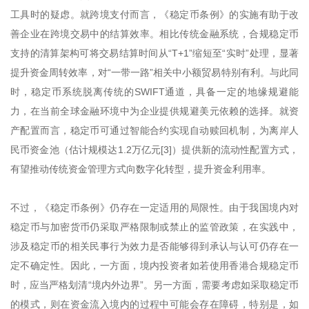
工具时的疑虑。就跨境支付而言，《稳定币条例》的实施有助于改
善企业在跨境交易中的结算效率。相比传统金融系统，合规稳定币
支持的清算架构可将交易结算时间从“T+1”缩短至“实时”处理，显著
提升资金周转效率，对“一带一路”相关中小额贸易特别有利。与此同
时，稳定币系统脱离传统的SWIFT通道，具备一定的地缘规避能
力，在当前全球金融环境中为企业提供规避美元依赖的选择。就资
产配置而言，稳定币可通过智能合约实现自动赎回机制，为离岸人
民币资金池（估计规模达1.2万亿元[3]）提供新的流动性配置方式，
有望推动传统资金管理方式向数字化转型，提升资金利用率。
不过，《稳定币条例》仍存在一定适用的局限性。由于我国境内对
稳定币与加密货币仍采取严格限制或禁止的监管政策，在实践中，
涉及稳定币的相关民事行为效力是否能够得到承认与认可仍存在一
定不确定性。因此，一方面，境内投资者如若使用香港合规稳定币
时，应当严格划清“境内外边界”。另一方面，需要考虑如采取稳定币
的模式，则在资金流入境内的过程中可能会存在障碍，特别是，如