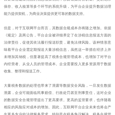
保存、收入核算等多个环节的系统升级，为平台企业提升数据治理
能力提供契机，为商业决策提供更可靠的数据支持。
但是，对于互联网平台而言，其数据合规成本亦将随之增加。依据
《规定》及两公告，平台企业被详细界定了在涉税信息报送方面的
法律责任，促使其依法履行报送职责，避免法律风险。该种情形意
味着平台企业需定期报送大量涉税信息，虽然这一举措在经济上并
未增加其纳税，但显著提高了税务合规管理成本，也增加了对平台
内经营者、从业人员的管理成本。企业需要投入更多资源用于数据
收集、整理和报送工作。
大量税务数据的处理也带来了泄露等数据安全风险，一旦发生数据
泄露，企业可能面临民事赔偿、行政处罚甚至刑事责任，这对企业
的数据安全合规管理提出了更高要求。更高的监管要求，也伴随着
相应的风险应对成本的增加。因此，互联网平台企业未来也将会产
生更多专业的法律服务需求，特别是在税务争议解决、税务合规管