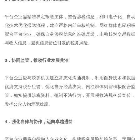
平台企业需精准界定报送主体，整合涉税信息，利用电子化、自动
化技术优化报送流程，建立严格内部审核机制。网红群体也应积极
配合平台企业，确保自身涉税信息的准确反馈，主动核对交易数据
与收入信息，避免信息错位引发的税务风险。
3．协同监管，推动行业发展共治
平台企业应与税务机关建立常态化沟通机制，利用自身技术和数据
优势支持税务征管，优化自身经营决策。网红群体则需积极配合监
管，如实提供涉税资料，抵制不法行为，开展税收法规科普宣传，
发挥公众人物示范效应。
4．强化自律与协作，迈向卓越进阶
平台企业要将自律融入企业文化，构建税务风险防控体系，定期自