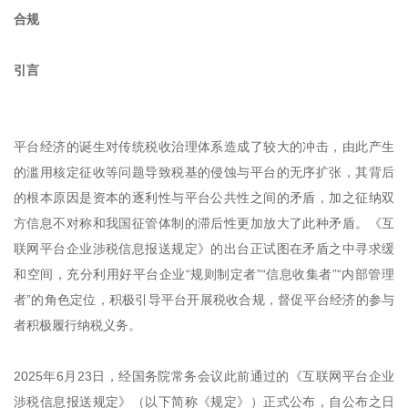
合规
引言
平台经济的诞生对传统税收治理体系造成了较大的冲击，由此产生
的滥用核定征收等问题导致税基的侵蚀与平台的无序扩张，其背后
的根本原因是资本的逐利性与平台公共性之间的矛盾，加之征纳双
方信息不对称和我国征管体制的滞后性更加放大了此种矛盾。《互
联网平台企业涉税信息报送规定》的出台正试图在矛盾之中寻求缓
和空间，充分利用好平台企业“规则制定者”“信息收集者”“内部管理
者”的角色定位，积极引导平台开展税收合规，督促平台经济的参与
者积极履行纳税义务。
2025年6月23日，经国务院常务会议此前通过的《互联网平台企业
涉税信息报送规定》（以下简称《规定》）正式公布，自公布之日