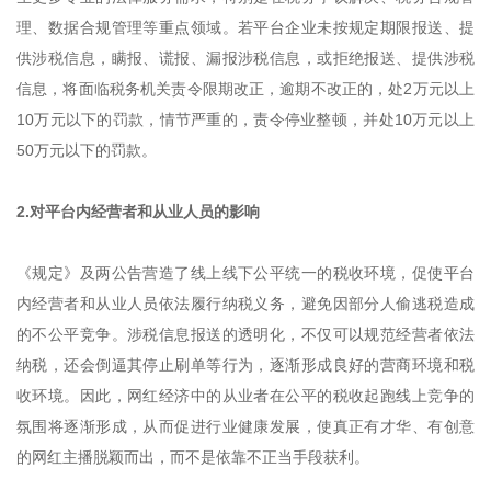
理、数据合规管理等重点领域。若平台企业未按规定期限报送、提
供涉税信息，瞒报、谎报、漏报涉税信息，或拒绝报送、提供涉税
信息，将面临税务机关责令限期改正，逾期不改正的，处2万元以上
10万元以下的罚款，情节严重的，责令停业整顿，并处10万元以上
50万元以下的罚款。
2.对平台内经营者和从业人员的影响
《规定》及两公告营造了线上线下公平统一的税收环境，促使平台
内经营者和从业人员依法履行纳税义务，避免因部分人偷逃税造成
的不公平竞争。涉税信息报送的透明化，不仅可以规范经营者依法
纳税，还会倒逼其停止刷单等行为，逐渐形成良好的营商环境和税
收环境。因此，网红经济中的从业者在公平的税收起跑线上竞争的
氛围将逐渐形成，从而促进行业健康发展，使真正有才华、有创意
的网红主播脱颖而出，而不是依靠不正当手段获利。