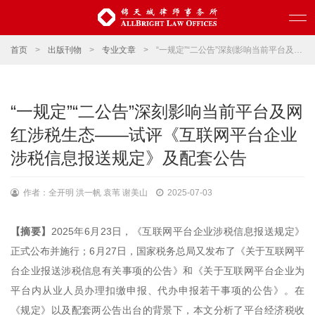
首页
>
出版刊物
>
专业文章
>
“一规定”“二公告”深刻影响当前平台及网红涉税生态——试评《互联网平台企业涉税信息报送规定》及配套公告
“一规定”“二公告”深刻影响当前平台及网
红涉税生态——试评《互联网平台企业
涉税信息报送规定》及配套公告
作者：全开明 洪一帆 袁苇 谢美山
2025-07-03
【摘要】
2025年6月23日，《互联网平台企业涉税信息报送规定》
正式公布并施行；6月27日，国家税务总局又发布了《关于互联网平
台企业报送涉税信息有关事项的公告》和《关于互联网平台企业为
平台内从业人员办理扣缴申报、代办申报若干事项的公告》。在
《规定》以及配套两公告出台的背景下，本文分析了平台经济税收