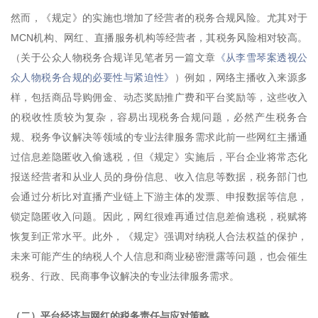
然而，《规定》的实施也增加了经营者的税务合规风险。尤其对于
MCN机构、网红、直播服务机构等经营者，其税务风险相对较高。
（关于公众人物税务合规详见笔者另一篇文章
《从李雪琴案透视公
众人物税务合规的必要性与紧迫性》
）例如，网络主播收入来源多
样，包括商品导购佣金、动态奖励推广费和平台奖励等，这些收入
的税收性质较为复杂，容易出现税务合规问题，必然产生税务合
规、税务争议解决等领域的专业法律服务需求此前一些网红主播通
过信息差隐匿收入偷逃税，但《规定》实施后，平台企业将常态化
报送经营者和从业人员的身份信息、收入信息等数据，税务部门也
会通过分析比对直播产业链上下游主体的发票、申报数据等信息，
锁定隐匿收入问题。因此，网红很难再通过信息差偷逃税，税赋将
恢复到正常水平。此外，《规定》强调对纳税人合法权益的保护，
未来可能产生的纳税人个人信息和商业秘密泄露等问题，也会催生
税务、行政、民商事争议解决的专业法律服务需求。
（二）平台经济与网红的税务责任与应对策略