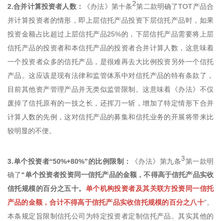
2
2.合并计算投资者人数：
《办法》第十条
第二款明确了TOT产品合
并计算投资者的情形，即上层信托产品投资下层信托产品时，如果
投资金额占比超过上层信托产品25%的，下层信托产品需要将上层
信托产品的投资者和本信托产品的投资者合并计算人数，这意味着
一个投资者众多的信托产品，是很难再去大比例投资另外一个信托
产品。这应该是现有法律和监管体系中对信托产品的特有条款了，
目前其他资产管理产品并无类似监管限制。这意味着《办法》不仅
废掉了信托原有的一技之长，还挥刀一斩，增加了特定情形下合并
计算人数的先例，这对信托产品的募集和信托业务的开展将带来比
较明显的不便。
3
3.单个投资者“50%+80%”的比例限制：
《办法》第九条
第一款明
确了
“单个投资者投资同一信托产品的金额，不得高于信托产品实收
信托规模的百分之五十。
单个机构投资者及其关联方投资同一信托
产品的金额，合计不得高于信托产品实收信托规模的百分之八十
”。
本条规定旨限制信托公司为特定投资者定制信托产品。其实其他的