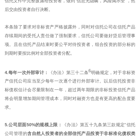
信托文件中完整披露给投资者，做到“信息无隐瞒，风险揭示全”，然
后交由投资者自行决断。
本条除了要求对非标资产严格披露外，同时对信托公司在信托产品
存续期间的受托人责任做了强制要求，信托公司要做好贷后管理事
项。且在信托产品结束时要公平对待投资者，组合投资的部分标的
到期时要按比例对全部投资者分配。
6
4.每年一次外部审计：
《办法》第三十二条
明确规定，对于非标资
产信托公司应当至少每年一次逐个进行外部审计。以后信托投资非
标债权估计会尽量限制在一年，超过两年期限的非标投资信托产品
将会明显增加期间管理成本，同时对融资方也是有更高的配合度要
求。
5.公司层面50%的规模上限：
《办法》第五十九条第三款规定“信托
公司管理的
含自然人投资者的全部信托产品投资于非标准化债权类