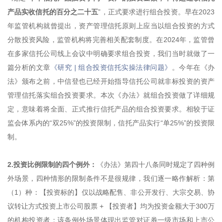
产品实收信托的百分之二十五
”，正式要求进行组合投资。早在2023
年监管机构就曾提出，资产管理信托原则上应当以组合投资的方式
分散投资风险，监管机构将完善相关配套制度。在2024年，监管曾
在多家信托公司线上会议中明确要求组合投资，我们当时就做了一
篇分析的文章
《研究 | 组合投资信托实操法律问题》
。今年在《办
法》颁布之前，中信登也已经开始指导信托公司就非标投资的资产
管理信托落实组合投资要求。本次《办法》就组合投资做了详细规
定，意味着将全面、正式推行信托产品的组合投资要求。相较于证
监会体系内的“双25%”的投资限制，信托产品实行“单25%”的投资限
制。
2.投资比例限制的四个例外：
《办法》第四十八条同时规定了四种例
外场景，四种情形的限制条件不是很规律，我们逐一略作解析：第
（1）种：【投资标的】仅以战略配售、非公开发行、大宗交易、协
议转让方式投资上市公司股票 + 【投资者】均为投资金额大于300万
的机构投资者；该条例外场景体现出监管对证券一级市场和上市公