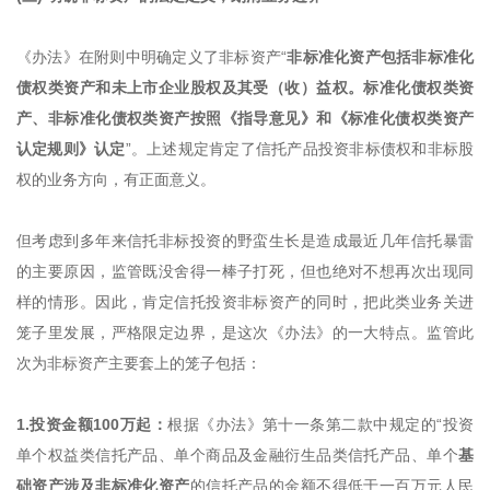
《办法》在附则中明确定义了非标资产“
非标准化资产包括非标准化
债权类资产和未上市企业股权及其受（收）益权。标准化债权类资
产、非标准化债权类资产按照《指导意见》和《标准化债权类资产
认定规则》认定
”。上述规定肯定了信托产品投资非标债权和非标股
权的业务方向，有正面意义。
但考虑到多年来信托非标投资的野蛮生长是造成最近几年信托暴雷
的主要原因，监管既没舍得一棒子打死，但也绝对不想再次出现同
样的情形。因此，肯定信托投资非标资产的同时，把此类业务关进
笼子里发展，严格限定边界，是这次《办法》的一大特点。监管此
次为非标资产主要套上的笼子包括：
1.投资金额100万起：
根据《办法》第十一条第二款中规定的“投资
单个权益类信托产品、单个商品及金融衍生品类信托产品、单个
基
础资产涉及非标准化资产
的信托产品的金额不得低于一百万元人民