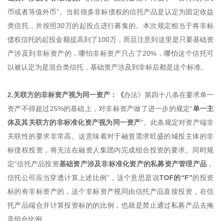
币或者等值外币”。当前很多非标债权的信托产品是认定为固定收益
类信托，并按照30万的起投点进行募集的。本次规定相当于将非标
债权信托的起投金额提高到了100万，而且注意到这里是只要基础资
产涉及到非标资产的，哪怕非标资产只占了20%，哪怕这个信托可
以被认定为是混合类信托，基础资产涉及到非标后都是这个标准。
2.关联方的非标资产视为同一资产：《
办法》第四十八条在要求单一
资产不得超过25%的基础上，对非标资产做了进一步的规定“
单一主
体及其关联方的非标准化资产视为同一资产
”。此条规定对资产端非
关联性的要求非常高。这意味着对于融资需求旺盛的城投主体的非
标债权投资，将无法在融资人集团内完成组合投资的要求。同时规
定“信托产品投资
基础资产涉及非标准化资产的私募资产管理产品
，
信托公司应当穿透计算上述比例”，这个意思是说
TOF的“F
”
的投资
标的有非标资产的，这个非标资产视同由信托产品直接投资，在信
托产品端合并计算投资标的的比例，也就是禁止通过私募产品去掩
盖组合比例。