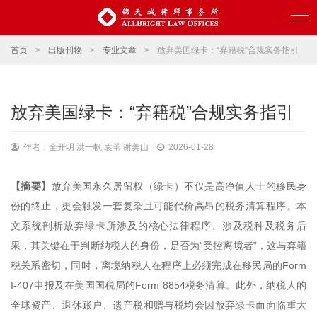
首页
>
出版刊物
>
专业文章
>
放弃美国绿卡：“弃籍税”合规实务指引
放弃美国绿卡：“弃籍税”合规实务指引
作者：全开明 洪一帆 袁苇 谢美山
2026-01-28
【摘要】
放弃美国永久居留权（绿卡）不仅是高净值人士的移民身
份的终止，更会触发一套复杂且可能代价高昂的税务清算程序。本
文系统剖析放弃绿卡所涉及的核心法律程序、涉及税种及税务后
果，其关键在于判断纳税人的身份，是否为“受控离境者”，这与弃籍
税关系密切，同时，离境纳税人在程序上必须完成在移民局的Form
I-407申报及在美国国税局的Form 8854税务清算。此外，纳税人的
全球资产、退休账户、遗产税和赠与税均会因放弃绿卡而面临重大