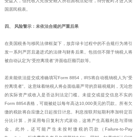
受益人，信托收入先按受赠人所在国税法处理，待分配时才进入美
国居民税表。
四、 风险警示：未依法合规的严重后果
在美国税务与移民法律框架下，放弃绿卡过程中的不合规行为将引
发一系列严厉且递进式的法律与财务后果。包括但不限于纳税人将
被自动认定为“受控离境者”‍并面临巨额罚款等。
若未能依法提交或准确填写Form 8854，IRS将自动视纳税人为“受
控离境者”。这意味着纳税人将会面临最严苛的弃籍税规则，无论您
的实际资产或收入是否达到法定门槛。未提交或提交信息不实的
Form 8854表格，可能被处以每年高达10,000美元的罚款。所有欠
缴的税款将自应缴之日起按日计息。利息按联邦短期利率加特定百
分比计算，并采用每日复利方式滚动，这将产生高额利息与滞纳
金。此外，还可能产生未按时缴税的罚款（Failure-to-Pay