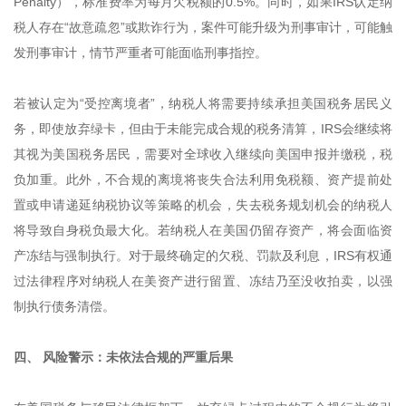
Penalty），标准费率为每月欠税额的0.5%。同时，如果IRS认定纳
税人存在“故意疏忽”或欺诈行为，案件可能升级为刑事审计，可能触
发刑事审计，情节严重者可能面临刑事指控。
若被认定为“受控离境者”，纳税人将需要持续承担美国税务居民义
务，即使放弃绿卡，但由于未能完成合规的税务清算，IRS会继续将
其视为美国税务居民，需要对全球收入继续向美国申报并缴税，税
负加重。此外，不合规的离境将丧失合法利用免税额、资产提前处
置或申请递延纳税协议等策略的机会，失去税务规划机会的纳税人
将导致自身税负最大化。若纳税人在美国仍留存资产，将会面临资
产冻结与强制执行。对于最终确定的欠税、罚款及利息，IRS有权通
过法律程序对纳税人在美资产进行留置、冻结乃至没收拍卖，以强
制执行债务清偿。
四、 风险警示：未依法合规的严重后果