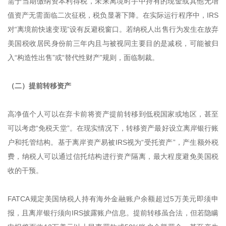
需于当期缴纳资本利得税，未来离境时手中持有的现金或其他无增
值资产无需面临二次征税，税负显著下降。在实际运行程序中，IRS
对“离境前快速变现”设有反避税窗口。若纳税人出售行为发生在放弃
美国税收居民身份前三年内且与被视同主要目的是减税，可能被归
入“构造性出售”或“替代性财产”规则，面临制裁。
（二）提前转移资产
高净值个人可以在弃卡前将资产提前转移到低税国家或地区，甚至
可以考虑“免税天堂”。在现实情况下，转移资产最好设立离岸银行账
户和托管结构。基于离岸资产易被IRS视为“受托资产”，产生额外税
费，纳税人可以通过信托结构进行资产隔离，最大程度避免美国税
收的干预。
FATCA规定美国纳税人持有海外金融账户余额超过5万美元即须申
报，且离岸银行须向IRS披露账户信息。提前转移虽合法，但若隐瞒