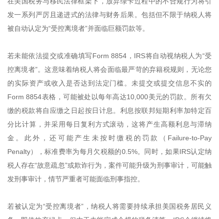
在美国税务与移民法律框架下，放弃绿卡过程中的不合规行为将引
发一系列严厉且递进式的法律与财务后果。包括但不限于纳税人将
被自动认定为“受控离境者”‍并面临巨额罚款等。
若未能依法提交或准确填写Form 8854，IRS将自动视纳税人为“受
控离境者”。这意味着纳税人将会面临最严苛的弃籍税规则，无论您
的实际资产或收入是否达到法定门槛。未提交或提交信息不实的
Form 8854表格，可能被处以每年高达10,000美元的罚款。所有欠
缴的税款将自应缴之日起按日计息。利息按联邦短期利率加特定百
分比计算，并采用每日复利方式滚动，这将产生高额利息与滞纳
金。此外，还可能产生未按时缴税的罚款（Failure-to-Pay
Penalty），标准费率为每月欠税额的0.5%。同时，如果IRS认定纳
税人存在“故意疏忽”或欺诈行为，案件可能升级为刑事审计，可能触
发刑事审计，情节严重者可能面临刑事指控。
若被认定为“受控离境者”，纳税人将需要持续承担美国税务居民义