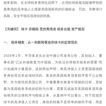
税务影响。在全球税务透明化趋势下，合理的税收规划能够帮助想
要离境的高净值人士规避美国国税局的巨额税金、罚款、刑事审计
风险，安全平稳实现身份的转换。
【关键词】 绿卡 弃籍税 受控离境者 税务合规 资产规划
一、 税务稽查：从一则新闻看放弃绿卡的监管现实
2026年1月，半导体龙头企业中微公司发布公告，其创始人、董
事长因“已从外籍恢复为中国籍，为依法办理相关税务的需要”而
计划减持少量股份。这则简短声明，将高净值人士变更国籍或税
务身份背后所必须经历的、复杂的美国税务清算程序置于公众视
野。作为曾经的美国公民，中微董事长恢复中国籍的过程，意味
着与美国税务系统的切割与分离，需要完成放弃美国税务居民身
份相关的法律程序与税收义务。从案例中可以看出，对于想放弃
绿卡的高净值人士而言，身份的转换不是简单的移民手续，而是