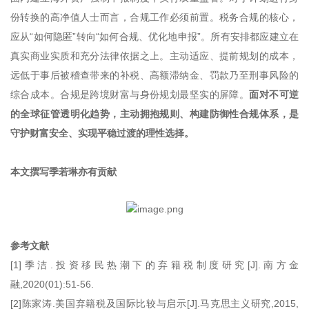
份转换的高净值人士而言，合规工作必须前置。税务合规的核心，
应从“如何隐匿”转向“如何合规、优化地申报”。所有安排都应建立在
真实商业实质和充分法律依据之上。主动适应、提前规划的成本，
远低于事后被稽查带来的补税、高额滞纳金、罚款乃至刑事风险的
综合成本。合规是跨境财富与身份规划最坚实的屏障。
面对不可逆
的全球征管透明化趋势，主动拥抱规则、构建防御性合规体系，是
守护财富安全、实现平稳过渡的理性选择。
本文撰写季若琳亦有贡献
参考文献
[1]季洁.投资移民热潮下的弃籍税制度研究[J].南方金
融,2020(01):51-56.
[2]陈家涛.美国弃籍税及国际比较与启示[J].马克思主义研究,2015,