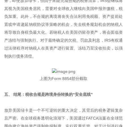
务，即使放弃绿卡，但由于未能完成合规的税务清算，IRS会继续将
其视为美国税务居民，需要对全球收入继续向美国申报并缴税，税
负加重。此外，不合规的离境将丧失合法利用免税额、资产提前处
置或申请递延纳税协议等策略的机会，失去税务规划机会的纳税人
将导致自身税负最大化。若纳税人在美国仍留存资产，将会面临资
产冻结与强制执行。对于最终确定的欠税、罚款及利息，IRS有权通
过法律程序对纳税人在美资产进行留置、冻结乃至没收拍卖，以强
制执行债务清偿。
上图为Form 8854部分截取
五、 结尾：税收合规是跨境身份转换的“安全底线”
放弃美国绿卡是一个不可逆转的重大决定，其背后的税务逻辑复杂
且严密。在全球税务透明化浪潮下，美国通过FATCA法案在全球范
围内建立海外资产强制申报制度，实行双重监管。对于计划进行身