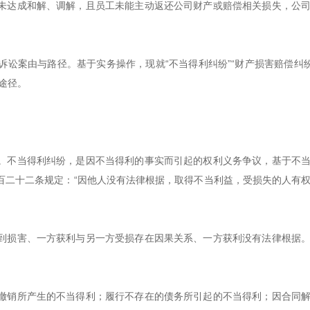
未达成和解、调解，且员工未能主动返还公司财产或赔偿相关损失，公
讼案由与路径。基于实务操作，现就“不当得利纠纷”“财产损害赔偿纠纷
途径。
。不当得利纠纷，是因不当得利的事实而引起的权利义务争议，基于不
百二十二条规定：“因他人没有法律根据，取得不当利益，受损失的人有
到损害、一方获利与另一方受损存在因果关系、一方获利没有法律根据
撤销所产生的不当得利；履行不存在的债务所引起的不当得利；因合同