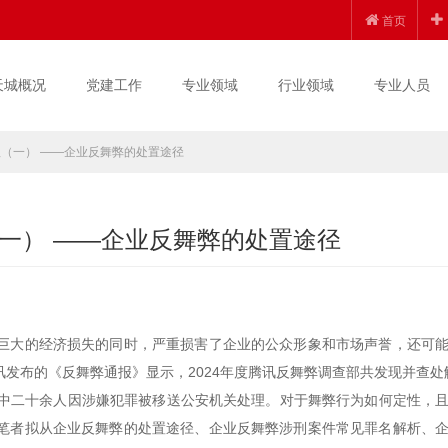
首页
天城概况
党建工作
专业领域
行业领域
专业人员
（一） ——企业反舞弊的处置途径
一） ——企业反舞弊的处置途径
巨大的经济损失的同时，严重损害了企业的公众形象和市场声誉，还可
发布的《反舞弊通报》显示，2024年度腾讯反舞弊调查部共发现并查处
其中二十余人因涉嫌犯罪被移送公安机关处理。对于舞弊行为如何定性，
笔者拟从企业反舞弊的处置途径、企业反舞弊涉刑案件常见罪名解析、