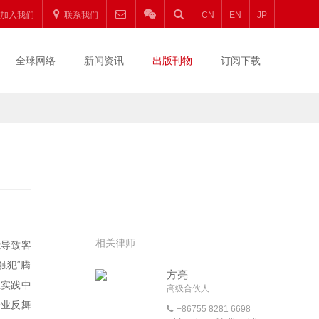
加入我们
联系我们
CN
EN
JP
全球网络
新闻资讯
出版刊物
订阅下载
相关律师
能导致客
触犯“腾
方亮
且实践中
高级合伙人
企业反舞
+86755 8281 6698