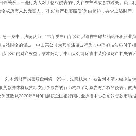
因果关系。三是行为人对于物权侵害的行为存在主观故意或过失。员工
物权所有人及受害人，可以“财产损害赔偿”为由起诉，要求返还财产
损害赔偿纠纷一案中，法院认为：“韦某受中山某公司派遣在中郎加油站任职营业
中郎加油站财物的侵占，中山某公司为其前述侵占行为向中郎加油站垫付了
山某公司的财产权益，故本院对于中山某公司诉请韦某赔偿财产损失的
有限公司、刘木清财产损害赔偿纠纷一案中，法院认为：“被告刘木清未经原告
取货款并未将该货款支付予原告的行为构成了对原告财产权的侵害，依
3元为基数从2020年8月9日起按全国银行间同业拆借中心公布的贷款市场