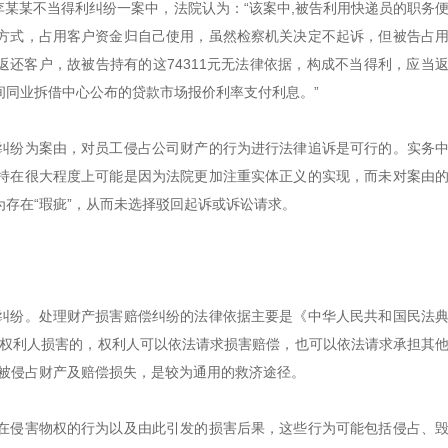
司诉李某某不当得利纠纷一案中，法院认为：“该案中,被告利用快递员的职务
方式，占用客户资金归自己使用，虽然检察机关决定不起诉，但被告占
返还客户，故被告持有的这74311元无法律依据，构成不当得利，应当
行间同业拆借中心公布的贷款市场报价利率支付利息。”
纠纷为案由，对员工侵占公司财产的行为进行法律追诉是可行的。实务
持在很大程度上可能是因为法院更加注重实体正义的实现，而未对案由
存在“瑕疵”，从而未选择驳回起诉或诉讼请求。
纠纷。处理财产损害赔偿纠纷的法律依据主要是《中华人民共和国民法
成权利人损害的，权利人可以依法请求损害赔偿，也可以依法请求承担其
还被侵占财产及赔偿损失，是较为通用的救济途径。
在侵害物权的行为以及由此引发的损害后果，这些行为可能包括侵占、