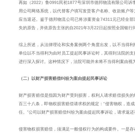
再如（2022）鲁0991民初1877号深圳市德邦物流有限公
用公司网络系统，以代替客户填写发货客户名称、收款账户等
应当退还。鉴于德邦物流公司已将涉案资金74311元已经全部
失的原告，并依原告主张的自2021年3月22日起按照全国银
综上所述，从法律理论和实务案例两个角度出发，以不当得利
单位以不当得利为由对员工提起民事诉讼时，其得到法院的支
进行深入探讨。这种情况下，法院可能并未将不当得利案由视为
（二）以财产损害赔偿纠纷为案由提起民事诉讼
财产损害赔偿是指因为财产受到损害，权利人请求赔偿损失的
百三十八条，即物权损害赔偿请求权的规定：“侵害物权，造
任。”公司以财产损害赔偿纠纷为案由提起民事诉讼，请求返
侵害物权损害赔偿，须满足一般侵权行为的构成要件。一是存