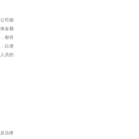
若公司能
具体金额
准，都存
证，以便
理人员的
违反法律