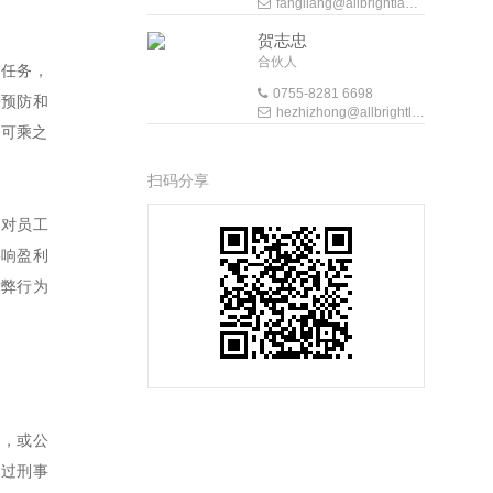
fangliang@allbrightlaw.com
贺志忠
合伙人
的任务，
0755-8281 6698
来预防和
hezhizhong@allbrightlaw.com
了可乘之
扫码分享
，对员工
影响盈利
舞弊行为
案，或公
通过刑事