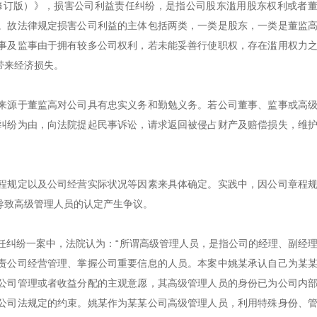
年修订版）》，损害公司利益责任纠纷，是指公司股东滥用股东权利或者
。故法律规定损害公司利益的主体包括两类，一类是股东，一类是董监
事及监事由于拥有较多公司权利，若未能妥善行使职权，存在滥用权力
带来经济损失。
来源于董监高对公司具有忠实义务和勤勉义务。若公司董事、监事或高
纠纷为由，向法院提起民事诉讼，请求返回被侵占财产及赔偿损失，维
程规定以及公司经营实际状况等因素来具体确定。实践中，因公司章程
导致高级管理人员的认定产生争议。
司利益责任纠纷一案中，法院认为：“所谓高级管理人员，是指公司的经理、副经
责公司经营管理、掌握公司重要信息的人员。本案中姚某承认自己为某
公司管理或者收益分配的主观意愿，其高级管理人员的身份已为公司内
公司法规定的约束。姚某作为某某公司高级管理人员，利用特殊身份、