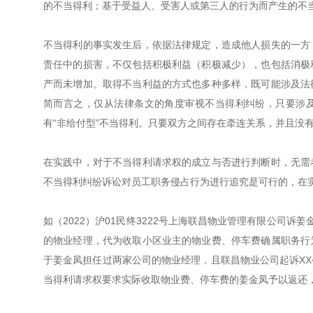
的不当得利；基于受益人、受害人或第三人的行为而产生的不
不当得利的事实发生后，依据法律规定，造成他人损失的一方
责任中的损害，不仅包括积极利益（积极减少），也包括消极
产而未增加。取得不当利益的方式也多种多样，既可能涉及法
简而言之，仅从法律条文的角度审视不当得利纠纷，只要涉及
有“非给付型”不当得利。只要双方之间存在牵连关系，并且没
在实践中，对于不当得利请求权的成立与否进行判断时，无需
不当得利纠纷诉讼对员工职务侵占行为进行追究是可行的，在
如（2022）沪01民终3222号上海联昌物业管理有限公司
的物业经理，代为收取小区业主的物业费、停车费确属职务行
于姜金凤担任过两家公司的物业经理，且联昌物业公司起诉X
当得利请求权要求实际收取物业费、停车费的姜金凤予以返还