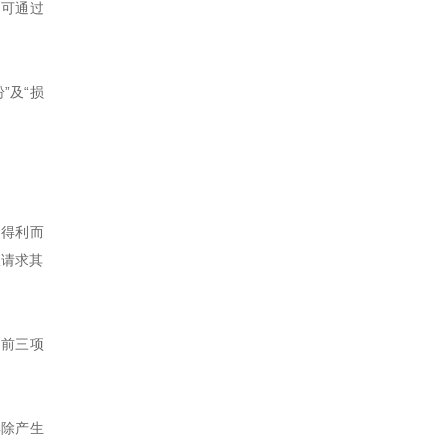
司可通过
”及“损
当得利而
权请求其
。前三项
解除产生