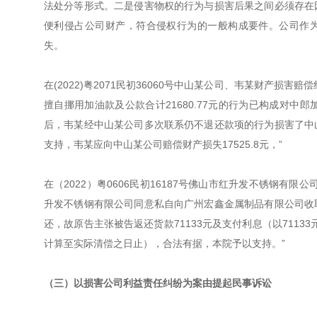
法处分等形式。二是侵害物权的行为与损害后果之间必须存在
便利侵占公司财产，符合侵权行为的一般构成要件。公司作为
失。
在(2022)粤2071民初36060号中山某公司、韦某财产
擅自挪用加油款及公款合计21680.77元的行为已构成对
后，韦某经中山某公司多次联系仍不退还款项的行为损害了中
支持，韦某应向中山某公司赔偿财产损失17525.8元，”
在（2022）粤0606民初16187号佛山市红升发不锈钢
升发不锈钢有限公司同意私自向广州宏鑫金属制品有限公司收
还，故原告主张被告返还货款71133元及支付利息（以7113
计算至实际清偿之日止），合法有据，本院予以支持。”
（三）以损害公司利益责任纠纷为案由提起民事诉讼