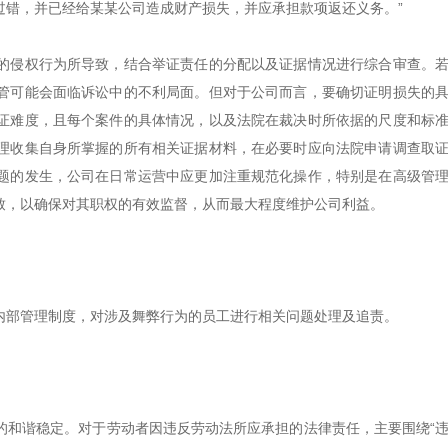
过错，并已经给某某公司造成财产损失，并应承担款项返还义务。”
的侵权行为所导致，结合举证责任的分配以及证据情况进行综合审查。
管可能会面临诉讼中的不利局面。但对于公司而言，要确切证明损失的
证难度，且每个案件的具体情况，以及法院在裁决时所依据的尺度和标
理收集自身所掌握的所有相关证据材料，在必要时应向法院申请调查取
题的发生，公司在日常运营中应更加注重规范化操作，特别是在高级管
致，以确保对其职权的有效监督，从而最大程度维护公司利益。
内部管理制度，对涉及舞弊行为的员工进行相关问题处理及追责。
的和谐稳定。对于劳动者因违反劳动法所应承担的法律责任，主要围绕“