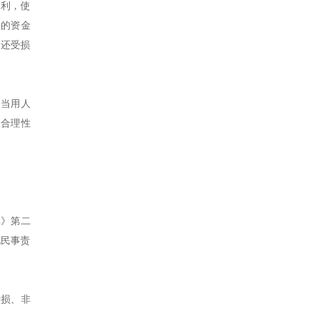
便利，使
用的资金
返还受损
中当用人
的合理性
典》第二
他民事责
毁损、非