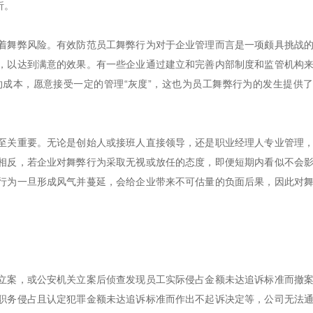
析。
着舞弊风险。有效防范员工舞弊行为对于企业管理而言是一项颇具挑战
，以达到满意的效果。有一些企业通过建立和完善内部制度和监管机构
成本，愿意接受一定的管理“灰度”，这也为员工舞弊行为的发生提供
至关重要。无论是创始人或接班人直接领导，还是职业经理人专业管理
相反，若企业对舞弊行为采取无视或放任的态度，即便短期内看似不会
行为一旦形成风气并蔓延，会给企业带来不可估量的负面后果，因此对
立案，或公安机关立案后侦查发现员工实际侵占金额未达追诉标准而撤
职务侵占且认定犯罪金额未达追诉标准而作出不起诉决定等，公司无法