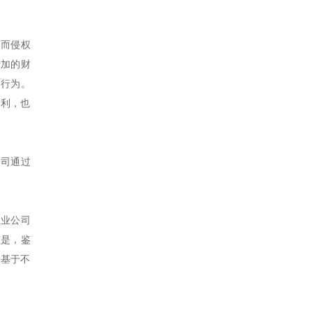
。而侵权
增加的财
的行为。
得利，也
公司通过
物业公司
但是，鉴
司基于不