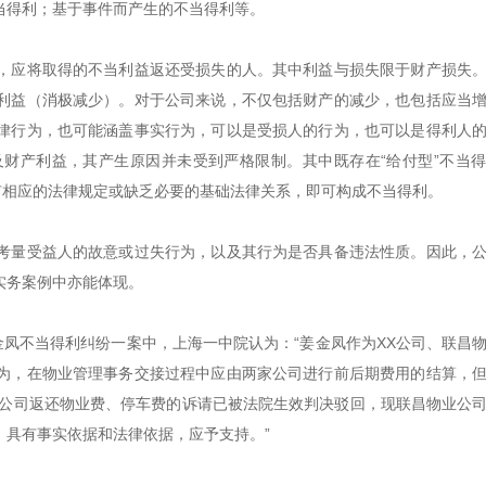
当得利；基于事件而产生的不当得利等。
，应将取得的不当利益返还受损失的人。其中利益与损失限于财产损失
利益（消极减少）。对于公司来说，不仅包括财产的减少，也包括应当
律行为，也可能涵盖事实行为，可以是受损人的行为，也可以是得利人
财产利益，其产生原因并未受到严格限制。其中既存在“给付型”不当
有相应的法律规定或缺乏必要的基础法律关系，即可构成不当得利。
考量受益人的故意或过失行为，以及其行为是否具备违法性质。因此，
实务案例中亦能体现。
诉姜金凤不当得利纠纷一案中，上海一中院认为：“姜金凤作为XX公司、联昌
为，在物业管理事务交接过程中应由两家公司进行前后期费用的结算，
X公司返还物业费、停车费的诉请已被法院生效判决驳回，现联昌物业公
，具有事实依据和法律依据，应予支持。”