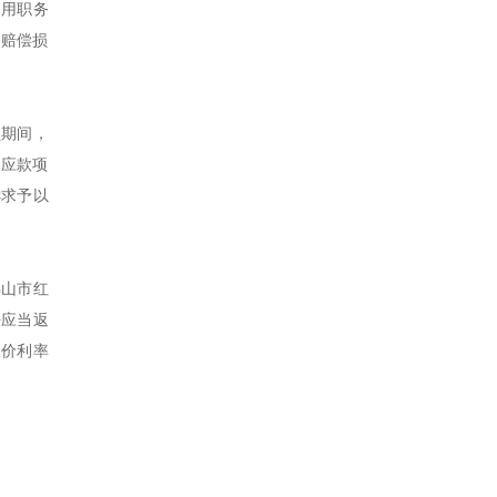
利用职务
、赔偿损
员期间，
相应款项
诉求予以
佛山市红
法应当返
报价利率