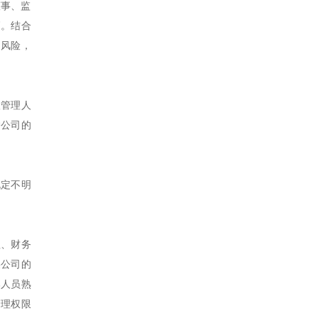
董事、监
高。结合
之风险，
级管理人
护公司的
规定不明
理、财务
某公司的
部人员熟
管理权限