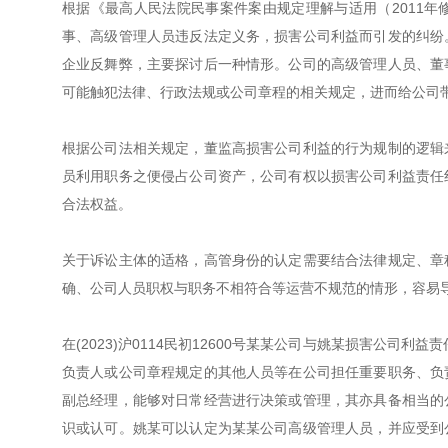
根据《最高人民法院民事案件案由规定理解与适用（2011
事、高级管理人员违反法定义务，损害公司利益而引发的纠纷
企业反舞弊，主要探讨后一种情形。公司的高级管理人员、董
可能触犯法律、行政法规或公司章程的相关规定，进而给公司
根据公司法相关规定，董监高损害公司利益的行为规制的逻辑
员利用职务之便侵占公司资产，公司有权以损害公司利益责任
合法权益。
关于诉讼主体的适格，高管身份的认定需要结合法律规定、章
确、公司人员职权与职务不相符合等运营不规范的情形，容易
在(2023)沪0114民初12600号某某公司与姚某损害公
负责人或公司章程规定的其他人员等在公司担任重要职务、负
副总经理，能够对日常经营进行决策或管理，其亦具备相当的
识或认可。姚某可以认定为某某公司高级管理人员，并应受到