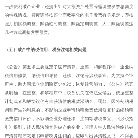
一步便利破产企业，还提出针对大额资产处置等需调整发票总额度
的特殊情况。额度调整按照全面数字化的电子发票有关规定，即按
照月初赋额调整、赋额临时调整、赋额定期调整、人工赋额调整这
几种方式调整发票额度。
（五）破产中纳税信用、税务注销相关问题
《公告》第五条主要规定了破产清算、重整、和解程序中，企业纳
税信用修复、纳税信用评价、迁移、注销等涉税事宜。为支持企业
再生，助力困境企业消除历史包袱，恢复经营能力，《公告》第五
条明确，在重整、和解程序中，税务机关在依法受偿后，依据重整
计划或者和解协议仍有未获清偿的税款滞纳金、罚款、因特别纳税
调整产生的利息的，不影响企业申请纳税缴费信用修复和后续纳税
缴费信用评价，不影响企业办理迁移、注销等涉税事宜。《涉税指
引》提到，经人民法院宣告破产的企业，管理人持人民法院终结破
产清算程序裁定书申请税务注销的，应即时出具清税文书，不得要