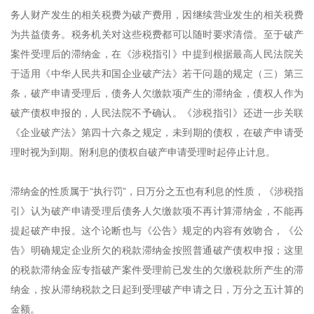
务人财产发生的相关税费为破产费用，因继续营业发生的相关税费
为共益债务。税务机关对这些税费都可以随时要求清偿。至于破产
案件受理后的滞纳金，在《涉税指引》中提到根据最高人民法院关
于适用《中华人民共和国企业破产法》若干问题的规定（三）第三
条，破产申请受理后，债务人欠缴款项产生的滞纳金，债权人作为
破产债权申报的，人民法院不予确认。《涉税指引》还进一步关联
《企业破产法》第四十六条之规定，未到期的债权，在破产申请受
理时视为到期。附利息的债权自破产申请受理时起停止计息。
滞纳金的性质属于“执行罚”，日万分之五也有利息的性质，《涉税指
引》认为破产申请受理后债务人欠缴款项不再计算滞纳金，不能再
提起破产申报。这个论断也与《公告》规定的内容有效吻合，《公
告》明确规定企业所欠的税款滞纳金按照普通破产债权申报；这里
的税款滞纳金应专指破产案件受理前已发生的欠缴税款所产生的滞
纳金，按从滞纳税款之日起到受理破产申请之日，万分之五计算的
金额。