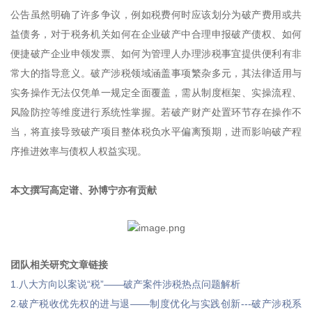
公告虽然明确了许多争议，例如税费何时应该划分为破产费用或共
益债务，对于税务机关如何在企业破产中合理申报破产债权、如何
便捷破产企业申领发票、如何为管理人办理涉税事宜提供便利有非
常大的指导意义。破产涉税领域涵盖事项繁杂多元，其法律适用与
实务操作无法仅凭单一规定全面覆盖，需从制度框架、实操流程、
风险防控等维度进行系统性掌握。若破产财产处置环节存在操作不
当，将直接导致破产项目整体税负水平偏离预期，进而影响破产程
序推进效率与债权人权益实现。
本文撰写高定谱、孙博宁亦有贡献
团队相关研究文章链接
1.八大方向以案说“税”——破产案件涉税热点问题解析
2.破产税收优先权的进与退——制度优化与实践创新---破产涉税系