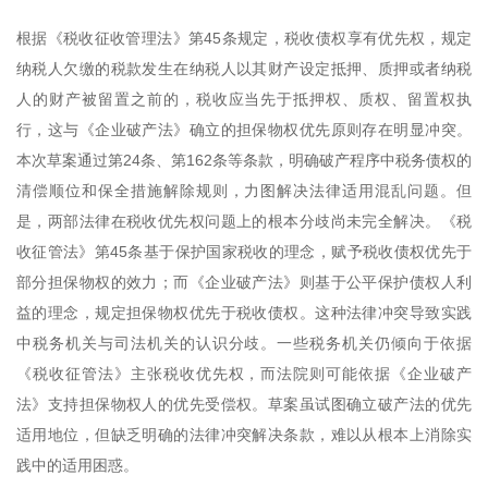
根据《税收征收管理法》第45条规定，税收债权享有优先权，规定
纳税人欠缴的税款发生在纳税人以其财产设定抵押、质押或者纳税
人的财产被留置之前的，税收应当先于抵押权、质权、留置权执
行，这与《企业破产法》确立的担保物权优先原则存在明显冲突。
本次草案通过第24条、第162条等条款，明确破产程序中税务债权的
清偿顺位和保全措施解除规则，力图解决法律适用混乱问题。但
是，两部法律在税收优先权问题上的根本分歧尚未完全解决。《税
收征管法》第45条基于保护国家税收的理念，赋予税收债权优先于
部分担保物权的效力；而《企业破产法》则基于公平保护债权人利
益的理念，规定担保物权优先于税收债权。这种法律冲突导致实践
中税务机关与司法机关的认识分歧。一些税务机关仍倾向于依据
《税收征管法》主张税收优先权，而法院则可能依据《企业破产
法》支持担保物权人的优先受偿权。草案虽试图确立破产法的优先
适用地位，但缺乏明确的法律冲突解决条款，难以从根本上消除实
践中的适用困惑。