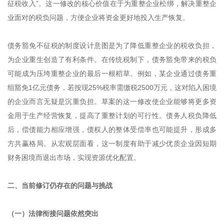
征税收入”。这一修改的核心价值在于为重整企业松绑，解决重整企
业面对的税负问题，方便企业将资金更好地投入生产恢复。
债务豁免不征税的制度设计意图是为了降低重整企业的税收负担，
为企业重生创造了有利条件。在传统税制下，债务豁免带来的税负
可能成为压垮重整企业的最后一根稻草。例如，某企业通过债务重
组豁免1亿元债务，若按现25%税率需缴税2500万元，这对陷入困境
的企业而言无疑是沉重负担。草案的这一修改使企业能够将更多资
金用于生产经营恢复，提高了重整计划的可行性。债务人税负降低
后，偿债能力相应增强，债权人的整体受偿率也可能提升，形成多
方共赢格局。从宏观层面看，这一制度有助于减少优质企业因短期
财务困境而退出市场，实现资源优化配置。
二、当前修订仍存在的问题与挑战
（一）法律衔接问题依然突出