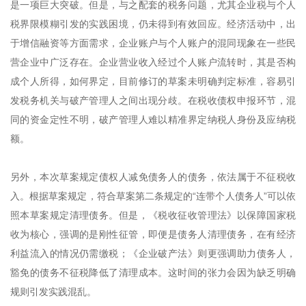
是一项巨大突破。但是，与之配套的税务问题，尤其企业税与个人
税界限模糊引发的实践困境，仍未得到有效回应。经济活动中，出
于增信融资等方面需求，企业账户与个人账户的混同现象在一些民
营企业中广泛存在。企业营业收入经过个人账户流转时，其是否构
成个人所得，如何界定，目前修订的草案未明确判定标准，容易引
发税务机关与破产管理人之间出现分歧。在税收债权申报环节，混
同的资金定性不明，破产管理人难以精准界定纳税人身份及应纳税
额。
另外，本次草案规定债权人减免债务人的债务，依法属于不征税收
入。根据草案规定，符合草案第二条规定的“连带个人债务人”可以依
照本草案规定清理债务。但是，《税收征收管理法》以保障国家税
收为核心，强调的是刚性征管，即便是债务人清理债务，在有经济
利益流入的情况仍需缴税；《企业破产法》则更强调助力债务人，
豁免的债务不征税降低了清理成本。这时间的张力会因为缺乏明确
规则引发实践混乱。