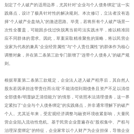
划定了个人破产的适用边界，尤其针对“企业与个人债务绑定”这一实
践痛点，设计了极具针对性的解决规则。本次修订，立法者没有选
择“个人破产全盘纳入”的激进思路。毕竟，若将所有个人破产场景一
次性全覆盖，可能因步伐过快脱离当前司法实践水平，难以精准回
应不同群体的需求。因此，草案采取精准聚焦的策略，将以民营企
业家为代表的兼具“企业经营属性”与“个人责任属性”的群体作为核心
调整对象，并在第二条第三款专门新增了“连带个人债务人”的破产规
则。
根据草案第二条第三款规定，企业法人进入破产程序后，其自然人
股东若因承担连带责任而出现“不能清偿到期债务且资产不足以清偿
全部债务/明显缺乏清偿能力”的情形，可依照本法清理债务，这一界
定紧扣了“企业与个人债务绑定”的实践痛点，并非通常理解下的破产
个人。尤其近年来，受宏观经济调整与融资环境收紧影响，大量民
营企业陷入流动性危机。基于民营企业普遍存在“股权集中、产权与
治理深度绑定”的特征，企业家常以个人财产为企业担保，导致企业