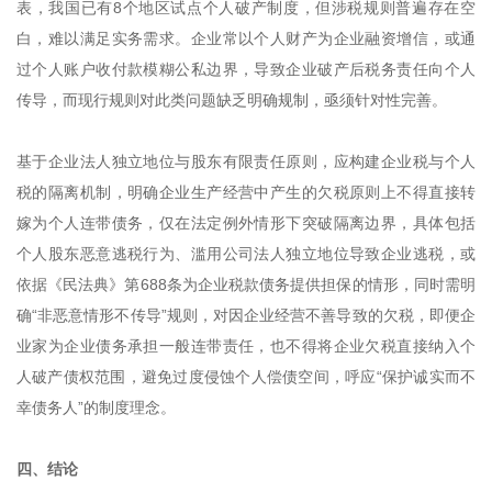
表，我国已有8个地区试点个人破产制度，但涉税规则普遍存在空
白，难以满足实务需求。企业常以个人财产为企业融资增信，或通
过个人账户收付款模糊公私边界，导致企业破产后税务责任向个人
传导，而现行规则对此类问题缺乏明确规制，亟须针对性完善。
基于企业法人独立地位与股东有限责任原则，应构建企业税与个人
税的隔离机制，明确企业生产经营中产生的欠税原则上不得直接转
嫁为个人连带债务，仅在法定例外情形下突破隔离边界，具体包括
个人股东恶意逃税行为、滥用公司法人独立地位导致企业逃税，或
依据《民法典》第688条为企业税款债务提供担保的情形，同时需明
确“非恶意情形不传导”规则，对因企业经营不善导致的欠税，即便企
业家为企业债务承担一般连带责任，也不得将企业欠税直接纳入个
人破产债权范围，避免过度侵蚀个人偿债空间，呼应“保护诚实而不
幸债务人”的制度理念。
四、结论