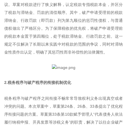
议。草案对税款进行了狭义解释，认定税款专指税款本金，并区分
了税款与滞纳金、罚款的清偿顺序。其中，破产申请受理前的税款
滞纳金、行政罚款（即罚款）列为第九顺位的惩罚性债权，与普通
债权做出了严格区分。为了保障税收的优先权，将破产申请受理前
的税款本金置于第四顺位，处于税款滞纳金、行政罚款之前。这一
规定不仅解决了长期以来实践中对税款的范围的争议，同时对滞纳
金性质作出认定，明确了其惩罚性而非补偿性的法律属性。
2.税务程序与破产程序的衔接机制优化
税务程序与破产程序之间衔接不畅常常导致权利义务出现真空或者
冲突的问题。本次草案中，草案第24条、26条、33条提出了优化程
序衔接问题的方案。草案第33条第10款赋予管理人“代表债务人依法
履行纳税申报、开具发票等涉税义务”的职责，解决了以往企业破产