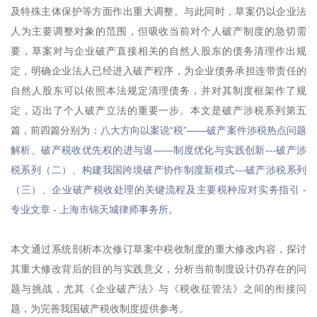
及特殊主体保护等方面作出重大调整。与此同时，草案仍以企业法
人为主要调整对象的范围，但吸收当前对个人破产制度的急切需
要，草案对与企业破产直接相关的自然人股东的债务清理作出规
定，明确企业法人已经进入破产程序，为企业债务承担连带责任的
自然人股东可以依照本法规定清理债务，并对其制度框架作了规
定，迈出了个人破产立法的重要一步。本文是破产涉税系列第五
篇，前四篇分别为：
八大方向以案说“税”——破产案件涉税热点问题
解析
、
破产税收优先权的进与退——制度优化与实践创新---破产涉
税系列（二）
、
构建我国跨境破产协作制度新模式---破产涉税系列
（三）
、
企业破产税收处理的关键流程及主要税种应对实务指引 -
专业文章 - 上海市锦天城律师事务所
。
本文通过系统剖析本次修订草案中税收制度的重大修改内容，探讨
其重大修改背后的目的与实践意义，分析当前制度设计仍存在的问
题与挑战，尤其《企业破产法》与《税收征管法》之间的衔接问
题，为完善我国破产税收制度提供参考。