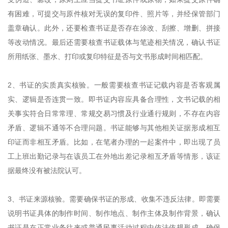
有困难，可提交与原件核对无误的复印件、照片等，并经保管部门
盖章确认。此外，还要检查书证是否存在涂改、刮擦、增删、拼接
等改动情况。最后还需要核查书证载体与笔迹相关情况，确认书证
所用纸张、墨水、打印或复印特征是否与文书形成时间相匹配。
2、书证的实质真实核验。一般需要核查书证记载内容是否客观属
实、逻辑是否连贯一致。即书证内容应具备合理性，文书记载的相
关事实符合日常常理、常规交易习惯及行业通行规则，不存在内容
矛盾、逻辑不通等不合理问题。书证能够与其他相关证据形成相互
印证而非相互矛盾。比如，在笔者办理的一起案件中，即出现了员
工上班出勤记录与在该员工在外地出差记录相互矛盾等情形，该证
据最终没有被法院认可。
3、书证来源核验。需要确保书证的形成、收集不违反法律。即需要
说明书证具体的制作时间、制作地点、制作主体及制作背景，确认
书证是在正常业务往来或普通民事活动过程中依法依规形成。确保