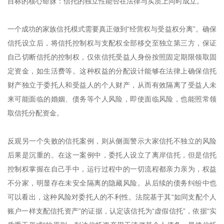
目标的核心命脉：信托的独立性能否在法律与实质上同时成立。
一个成功的家族信托模式需要真正做到“经营权与受益权分离”。确保
信托设立后，将信托控制权与支配权全部移交至独立第三方，保证
自己切断信托的控制权，仅依信托受益人身份按照固定期限领取固
定资金，如生活费等。这种权益的分配设计能够在法律上确保信托
财产独立于委托人和受益人的个人财产，从而有效隔离了受益人未
来可能面临的婚姻、债务等个人风险，即使面临风险，也能照常领
取信托分配资金。
反观另一个失败的信托案例，则从侧面警示大家信托不独立的风险
后果是沉重的。在这一案例中，委托人设立了离岸信托，但是信托
控制权掌握在自己手中，运行过程中的一切流程都亲力亲为，权益
不分家，明显存在未安全隔离的隐藏风险。从后续的债务纠纷中也
可以看出，这种风险对委托人的不利性。法院基于其“如同支配个人
账户一样支配信托资产”的证据，认定该信托为“虚假信托”，依据“实