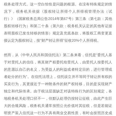
税务处理方式。这一空白恰恰是问题的根源。在没有特殊规定的情
况下，税务机关依据《股权转让所得个人所得税管理办法（试
行）》（国家税务总局公告2014年第67号）第三条（第七款：其他
股权转移行为）和第二十条（第六款：税务机关认定的其他有证据
表明股权已发生转移的情形）规定及兜底条款，将股权工商变更直
接认定为股权转让，按“财产转让所得”征收20%个人所得税。
然而，从《中华人民共和国信托法》第二条来看，信托是“委托人基
于对受托人的信任，将其财产权委托给受托人，由受托人按委托人
的意愿以自己的名义，为受益人的利益或者特定目的，进行管理或
者处分的行为”。在信托法理上，信托设立并不等同于转让所有权的
买卖行为，其更接近于一种附条件的财产权转移，目的是实现财产
独立和代际传承。由于税法层面缺乏对该特殊行为的区别规定，各
地税务机关处理口径不一，但默认处理仍按转让征税，由此产生巨
大的合规风险，税务机关通常按照公允价值对其征税，但是若能证
明资产装入信托这一行为不具有商业交易性质，有时会按照历史成