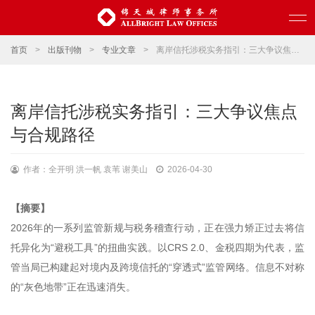
首页
>
出版刊物
>
专业文章
>
离岸信托涉税实务指引：三大争议焦点与合规路径
离岸信托涉税实务指引：三大争议焦点
与合规路径
作者：全开明 洪一帆 袁苇 谢美山
2026-04-30
【摘要】
2026年的一系列监管新规与税务稽查行动，正在强力矫正过去将信
托异化为“避税工具”的扭曲实践。以CRS 2.0、金税四期为代表，监
管当局已构建起对境内及跨境信托的“穿透式”监管网络。信息不对称
的“灰色地带”正在迅速消失。