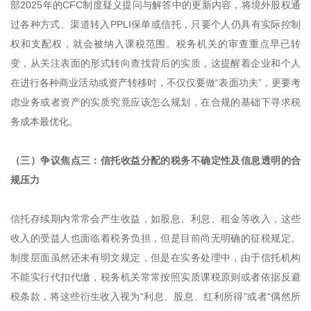
部2025年的CFC制度疑义提问与解答中的更新内容，将境外股权通
过各种方式、渠道转入PPLI保单或信托，只要个人仍具有实际控制
权和支配权，就会被纳入课税范围。税务机关的审查重点早已转
变，从关注表面的形式转向查找背后的实质，这提醒着企业和个人
在进行各种商业活动或资产转移时，不仅仅要做“表面功夫”，更要考
虑业务或者资产的实质究竟应该怎么规划，在合规的基础下寻求税
务成本最优化。
（三）争议焦点三：信托收益分配的税务不确定性及信息透明的合
规压力
信托存续期内常常会产生收益，如股息、利息、租金等收入，这些
收入的受益人也面临着税务负担，但是目前尚无明确的征税规定。
制度层面虽然还未有明文规定，但是在实务处理中，由于信托机构
不能实行代扣代缴，税务机关常常按照实质课税原则或者依据反避
税条款，将这些衍生收入视为“利息、股息、红利所得”或者“偶然所