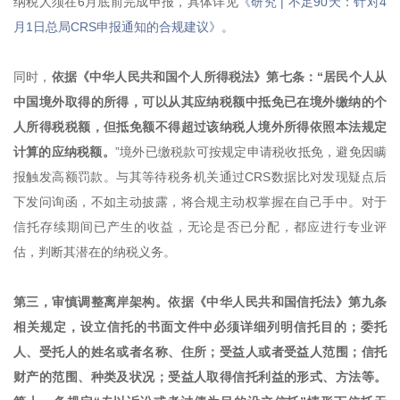
纳税人须在6月底前完成申报，具体详见
《研究 | 不足90天：针对4
月1日总局CRS申报通知的合规建议》
。
同时，
依据《中华人民共和国个人所得税法》第七条：“居民个人从
中国境外取得的所得，可以从其应纳税额中抵免已在境外缴纳的个
人所得税税额，但抵免额不得超过该纳税人境外所得依照本法规定
计算的应纳税额。
”境外已缴税款可按规定申请税收抵免，避免因瞒
报触发高额罚款。与其等待税务机关通过CRS数据比对发现疑点后
下发问询函，不如主动披露，将合规主动权掌握在自己手中。对于
信托存续期间已产生的收益，无论是否已分配，都应进行专业评
估，判断其潜在的纳税义务。
第三，审慎调整离岸架构。依据《中华人民共和国信托法》第九条
相关规定，设立信托的书面文件中必须详细列明信托目的；委托
人、受托人的姓名或者名称、住所；受益人或者受益人范围；信托
财产的范围、种类及状况；受益人取得信托利益的形式、方法等。