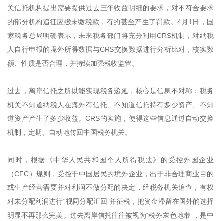
关信托机构提出需要提供过去三年收益明细的要求，对不符合要求
的部分机构追征应缴未缴税款，有的甚至产生了罚款。4月1日，国
家税务总局明确表示，未来税务部门将充分利用CRS机制，对纳税
人自行申报的境外所得数据与CRS交换数据进行分析比对，核实数
额、性质是否合理，并持续加强税收监管。
过去，离岸信托之所以能实现税务递延，核心是信息不对称：税务
机关不知道纳税人在海外有信托、不知道信托持有多少资产、不知
道资产产生了多少收益。CRS的实施，使得这些信息通过自动交换
机制，定期、自动地传回中国税务机关。
同时，根据《中华人民共和国个人所得税法》的受控外国企业
（CFC）规则，受控于中国居民的境外企业，出于非合理商业目的
或生产经营需要并对利润不做分配的决定，经税务机关追查，有权
对未分配利润进行“视同分配汇回”并征税，把资金滞留在国外的选择
明显不再那么完美。过去离岸信托往往被视为“税务灰色地带”，是中