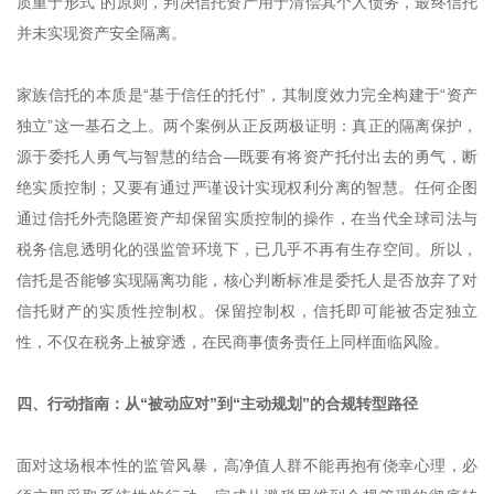
质重于形式”的原则，判决信托资产用于清偿其个人债务，最终信托
并未实现资产安全隔离。
家族信托的本质是“基于信任的托付”，其制度效力完全构建于“资产
独立”这一基石之上。两个案例从正反两极证明：真正的隔离保护，
源于委托人勇气与智慧的结合—既要有将资产托付出去的勇气，断
绝实质控制；又要有通过严谨设计实现权利分离的智慧。任何企图
通过信托外壳隐匿资产却保留实质控制的操作，在当代全球司法与
税务信息透明化的强监管环境下，已几乎不再有生存空间。所以，
信托是否能够实现隔离功能，核心判断标准是委托人是否放弃了对
信托财产的实质性控制权。保留控制权，信托即可能被否定独立
性，不仅在税务上被穿透，在民商事债务责任上同样面临风险。
四、行动指南：从“被动应对”到“主动规划”的合规转型路径
面对这场根本性的监管风暴，高净值人群不能再抱有侥幸心理，必