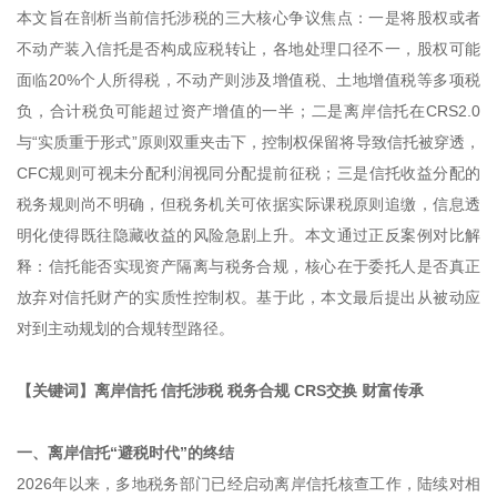
本文旨在剖析当前信托涉税的三大核心争议焦点：一是将股权或者
不动产装入信托是否构成应税转让，各地处理口径不一，股权可能
面临20%个人所得税，不动产则涉及增值税、土地增值税等多项税
负，合计税负可能超过资产增值的一半；二是离岸信托在CRS2.0
与“实质重于形式”原则双重夹击下，控制权保留将导致信托被穿透，
CFC规则可视未分配利润视同分配提前征税；三是信托收益分配的
税务规则尚不明确，但税务机关可依据实际课税原则追缴，信息透
明化使得既往隐藏收益的风险急剧上升。本文通过正反案例对比解
释：信托能否实现资产隔离与税务合规，核心在于委托人是否真正
放弃对信托财产的实质性控制权。基于此，本文最后提出从被动应
对到主动规划的合规转型路径。
【关键词】离岸信托 信托涉税 税务合规 CRS交换 财富传承
一、离岸信托“避税时代”的终结
2026年以来，多地税务部门已经启动离岸信托核查工作，陆续对相