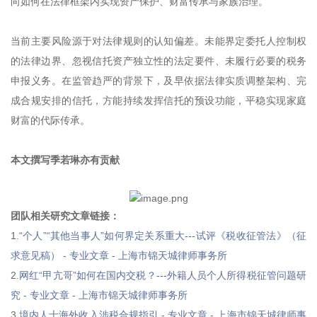
向如何在法律框架内实现资产保护、财富传承与家族治理。
当前主要风险源于对法律规则的认知偏差。未能界定委托人控制权
的法律边界、忽视信托资产独立性的法定要件、未履行必要的税务
申报义务。在监管趋严的背景下，及早依据法律实质调整架构、完
成合规安排的信托，方能持续发挥信托的预设功能，平稳实现家庭
财富的代际传承。
本文撰写季若琳亦有贡献
团队相关研究文章链接：
1
.“个人”“其他当事人”如何界定关系重大---试评《税收征管法》（征
求意见稿） - 专业文章 - 上海市锦天城律师事务所
2.
网红“甲亢哥”如何在国内交税？---外籍人员个人所得税征管问题研
究 - 专业文章 - 上海市锦天城律师事务所
3.
境内人士海外收入涉税合规指引 - 专业文章 - 上海市锦天城律师事