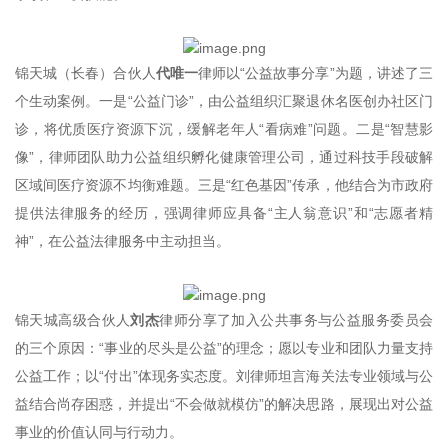
锦天城（长春）合伙人
代唯一
律师以“公益故事分享”为题，讲述了三
个生动案例。一是“公益门诊”，由公益组织汇聚退休名医创办社区门
诊，将优质医疗资源下沉，缓解老年人“看病难”问题。二是“智慧影
像”，律师团队助力公益组织孵化健康管理公司，通过科技手段破解
区域间医疗资源不均衡难题。三是“红色基因”传承，他结合为市政府
提供法律服务的经历，强调律师应具备“主人翁意识”和“志愿者精
神”，在公益法律服务中主动担当。
锦天城高级合伙人
刘杰
律师分享了加入公共事务与公益服务委员会
的三个原因：“事业的尽头是公益”的理念；愿以专业和团队力量支持
公益工作；以“付出”体现务实态度。刘律师坦言海关法专业领域与公
益结合尚存困惑，并提出“不会做就模仿”的解决思路，展现出对公益
事业的价值认同与行动力。