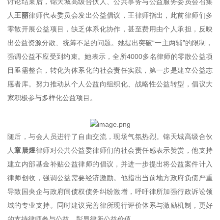
讨论结束后，锦天城高级合伙人、公共事务与公益服务委员会召集
人
王丽
律师代表委员会发出公益倡议，王律师指出，此前律师们多
零散开展公益项目，缺乏体系化协作，甚至费用由个人承担，反映
出公益资源分散、统筹不足的问题。她提出突破“一主两辅”的限制，
强调公益不应受到约束。她表示，全所4000多名律师的零散公益项
目亟需整合，转化为体系化的社会责任实践，第一步是建立公益志
愿者库。努力推动从个人公益向组织化、战略性公益转型，倡议大
家积极参与多样化公益项目。
随后，与会人员进行了自由交流，现场气氛热烈。锦天城高级合伙
人
章晨煜
律师对公共公益委律师们的社会责任感表示赞赏，他支持
建立内部基金补贴公益律师的倡议，并进一步提出将公益案件计入
律师创收，强调公益需要经济激励。他指出当前地方政府负债严重
导致国央企与政府间债权债务纠纷激增，呼吁律所加强行政诉讼领
域的专业支持。同时建议完善律所现行评价体系与激励机制，更好
的支持律师参与公益，彰显律所公益价值。