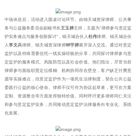
中场休息后，活动进入圆桌讨论环节。由锦天城资深律师、公共事
务与公益服务委员会副秘书长
王玉婷
主持，主题为“律师参与意定监
护实务难点与服务创新探讨”，锦天城合伙人
杜伟
律师、锦天城合伙
人
李文兵
律师、锦天城资深律师
钟宇婷
展开深入交流。通过对意定
监护以及特殊需要信托一线实操经验的分享，共同探讨律师参与意
定监护的服务模式、风险防范以及社会价值。他们指出，尽管当前
律师参与面临职责定位模糊、机构协同存在壁垒，客户缺乏付费意
愿等实操难点，但意定监护作为一项民生法律制度，契合公共公益
委践行公益的核心使命。律师不仅可作为协议起草者，更可在方案
定制、资源整合等方面发挥独特价值。同时呼吁更多律师同仁关注
和参与意定监护实务，共同推动意定监护法律服务向专业化、系统
化发展。