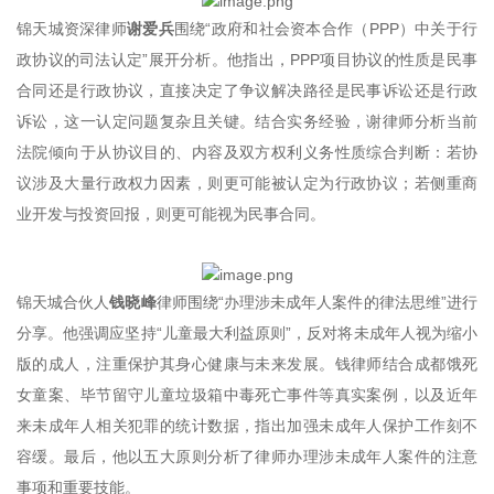
锦天城资深律师
谢爱兵
围绕“政府和社会资本合作（PPP）中关于行
政协议的司法认定”展开分析。他指出，PPP项目协议的性质是民事
合同还是行政协议，直接决定了争议解决路径是民事诉讼还是行政
诉讼，这一认定问题复杂且关键。结合实务经验，谢律师分析当前
法院倾向于从协议目的、内容及双方权利义务性质综合判断：若协
议涉及大量行政权力因素，则更可能被认定为行政协议；若侧重商
业开发与投资回报，则更可能视为民事合同。
锦天城合伙人
钱晓峰
律师围绕“办理涉未成年人案件的律法思维”进行
分享。他强调应坚持“儿童最大利益原则”，反对将未成年人视为缩小
版的成人，注重保护其身心健康与未来发展。钱律师结合成都饿死
女童案、毕节留守儿童垃圾箱中毒死亡事件等真实案例，以及近年
来未成年人相关犯罪的统计数据，指出加强未成年人保护工作刻不
容缓。最后，他以五大原则分析了律师办理涉未成年人案件的注意
事项和重要技能。