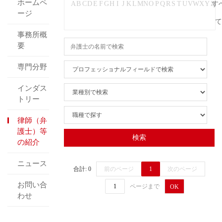
ホームペ
A
B
C
D
E
F
G
H
I
J
K
L
M
N
O
P
Q
R
S
T
U
V
W
X
Y
Z
す
ージ
て
事務所概
要
専門分野
インダス
トリー
律師（弁
護士）等
の紹介
ニュース
合計: 0
前のページ
1
次のページ
お問い合
ページまで
OK
わせ