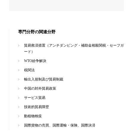
専門分野の関連分野
貿易救済措置（アンチダンピング・補助金相殺関税・セーフガ
ード）
WTO紛争解決
税関法
輸出入規制及び貿易制裁
中国の対外貿易政策
サービス貿易
技術的貿易障壁
動植物検疫
国際貨物の売買、国際運輸・保険、国際決済