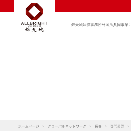
錦天城法律事務所外国法共同事業
ホームページ
>
グローバルネットワーク
>
長春
>
専門分野
>