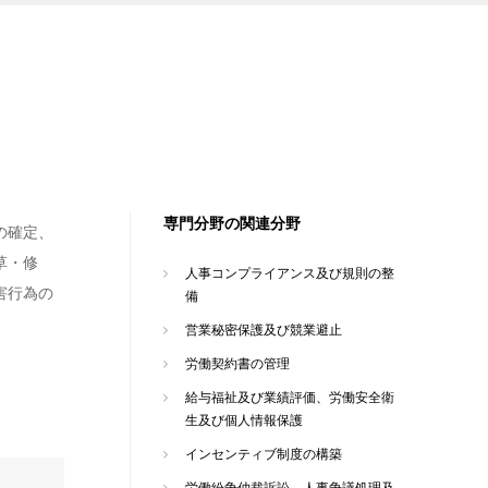
専門分野の関連分野
の確定、
草・修
人事コンプライアンス及び規則の整
害行為の
備
営業秘密保護及び競業避止
労働契約書の管理
給与福祉及び業績評価、労働安全衛
生及び個人情報保護
インセンティブ制度の構築
労働紛争仲裁訴訟、人事争議処理及