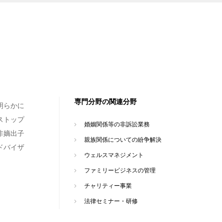
専門分野の関連分野
明らかに
ストップ
婚姻関係等の非訴訟業務
非嫡出子
親族関係についての紛争解決
ドバイザ
ウェルスマネジメント
ファミリービジネスの管理
チャリティー事業
法律セミナー・研修