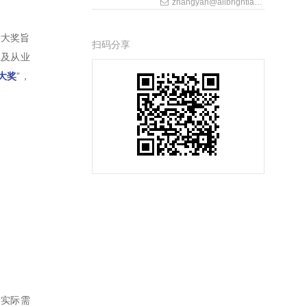
zhangyan@allbrightlaw.com
律大奖旨
扫码分享
队及从业
大奖
”，
的实际需