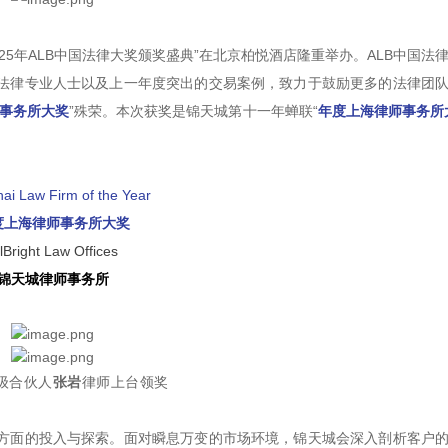
2025年ALB中国法律大奖颁奖盛典”在北京柏悦酒店隆重举办。ALB中国法
法律专业人士以及上一年度突出的交易案例，致力于鼓励更多的法律团
事务所大奖
”殊荣。本次获奖是锦天城第十一年蝉联“
年度上海律师事务所
ai Law Firm of the Year
度上海律师事务所大奖
llBright Law Offices
锦天城律师事务所
级合伙人
张岩
律师上台领奖
方面的投入与探索。面对瞬息万变的市场环境，锦天城会深入剖析客户