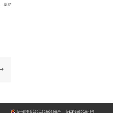
中，赢得
沪公网安备 31011502005268号
沪ICP备05002643号