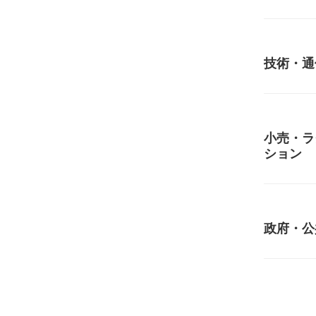
技術・通
小売・ラ
ション
政府・公