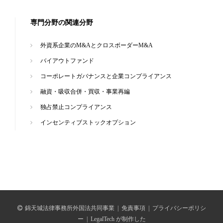
専門分野の関連分野
外資系企業のM&AとクロスボーダーM&A
バイアウトファンド
コーポレートガバナンスと企業コンプライアンス
融資・吸収合併・買収・事業再編
独占禁止コンプライアンス
インセンティブストックオプション
錦天城法律事務所外国法共同事業
|
免責事項
|
プライバシーポリシ
ー
|
LegalTech が制作した