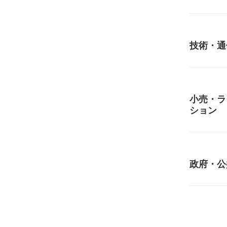
技術・通
小売・ラ
ション
政府・公