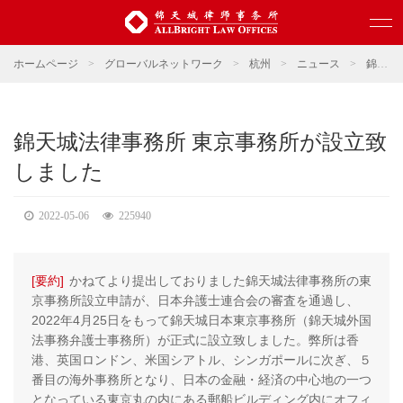
ホームページ
>
グローバルネットワーク
>
杭州
>
ニュース
>
錦天城ニュース
錦天城法律事務所 東京事務所が設立致
しました
2022-05-06
225940
[要約]
かねてより提出しておりました錦天城法律事務所の東
京事務所設立申請が、日本弁護士連合会の審査を通過し、
2022年4月25日をもって錦天城日本東京事務所（錦天城外国
法事務弁護士事務所）が正式に設立致しました。弊所は香
港、英国ロンドン、米国シアトル、シンガポールに次ぎ、５
番目の海外事務所となり、日本の金融・経済の中心地の一つ
となっている東京丸の内にある郵船ビルディング内にオフィ