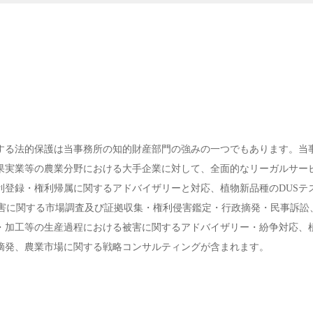
する法的保護は当事務所の知的財産部門の強みの一つでもあります。当
果実業等の農業分野における大手企業に対して、全面的なリーガルサー
利登録・権利帰属に関するアドバイザリーと対応、植物新品種のDUSテ
侵害に関する市場調査及び証拠収集・権利侵害鑑定・行政摘発・民事訴訟
・加工等の生産過程における被害に関するアドバイザリー・紛争対応、
摘発、農業市場に関する戦略コンサルティングが含まれます。