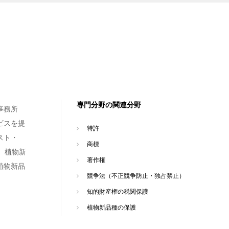
専門分野の関連分野
事務所
ビスを提
特許
スト・
商標
、植物新
著作権
植物新品
競争法（不正競争防止・独占禁止）
知的財産権の税関保護
植物新品種の保護