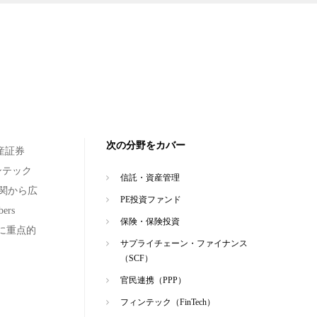
次の分野をカバー
産証券
ンテック
信託・資産管理
機関から広
PE投資ファンド
rs
保険・保険投資
機関に重点的
サプライチェーン・ファイナンス
（SCF）
官民連携（PPP）
フィンテック（FinTech）