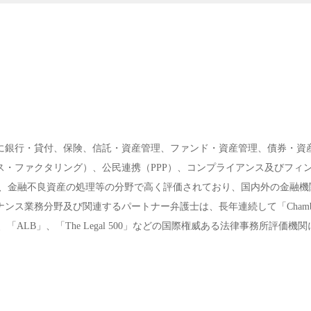
に銀行・貸付、保険、信託・資産管理、ファンド・資産管理、債券・資
・ファクタリング）、公民連携（PPP）、コンプライアンス及びフィ
金融、金融不良資産の処理等の分野で高く評価されており、国内外の金融
ス業務分野及び関連するパートナー弁護士は、長年連続して「Chambe
law Profiles」、「ALB」、「The Legal 500」などの国際権威ある法律事務所評価