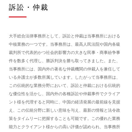
訴訟・仲裁
大手総合法律事務所として、訴訟と仲裁は当事務所における
中核業務の一つです。当事務所は、最高人民法院や国内各級
裁判所で代表的かつ社会的影響力の大きな民事・商事紛争事
件を数多く代理し、勝訴判決を勝ち取ってきました。また、
当事務所には、国内外の著名な仲裁機関の仲裁人を兼任して
いる弁護士が多数所属しています。したがって当事務所は、
この伝統的な業務分野において、訴訟と仲裁における伝統的
な優位性を活かし、国内外の各種訴訟や仲裁事件でクライア
ント様を代理すると同時に、中国の経済発展の最前線を見据
え、この伝統分野に新しい意味を与え、最新の情報と法令政
策をタイムリーに把握することも可能です。この優れた業務
能力とクライアント様からの高い評価が認められ、当事務所