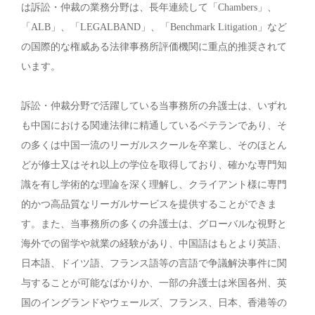
は訴訟・仲裁の業務分野は、長年連続して「Chambers」、
「ALB」、「LEGALBAND」、「Benchmark Litigation」など
の国際的な権威ある法律事務所評価機関に重点的推奨されて
います。
訴訟・仲裁分野で活躍している当事務所の弁護士は、いずれ
も中国における関連法律に精通しているベテランであり、そ
の多くは中国一流のリーガルスクールを卒業し、そのほとん
どが修士又はそれ以上の学位を取得しており、確かな専門知
識を有し学術的な理論を深く理解し、クライアント様に専門
的かつ高品質なリーガルサービスを提供することができま
す。また、当事務所の多くの弁護士は、グローバルな視野と
海外での留学や就業の経験があり、中国語はもとより英語、
日本語、ドイツ語、フランス語等の言語で争議解決事件に関
与することが可能なばかりか、一部の弁護士は米国各州、英
国のイングランドやウェールズ、フランス、日本、香港等の