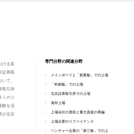
専門分野の関連分野
おける多
京証券取
メインボードと「創業板」での上場
おいて、
「科創板」での上場
券取引所
北京証券取引所での上場
多くのリ
海外上場
経験を活
上場会社の買収と重大資産の再編
業が北京
上場企業のリファイナンス
ベンチャー企業の「新三板」での上