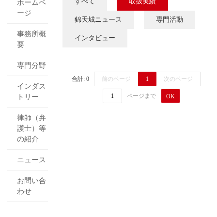
すべて
取扱実績
ホームペ
ージ
錦天城ニュース
専門活動
事務所概
インタビュー
要
専門分野
合計: 0
前のページ
1
次のページ
インダス
ページまで
トリー
OK
律師（弁
護士）等
の紹介
ニュース
お問い合
わせ