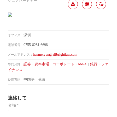
シニアパートナー
履歴
分か
連絡
ダウ
ち合
して
ンロ
う
ード
深圳
オフィス：
0755-8281 6698
電話番号：
hanmeiyun@allbrightlaw.com
メールアドレス：
証券・資本市場
|
コーポレート・M&A
|
銀行・ファ
専門分野：
イナンス
中国語
|
英語
使用言語：
連絡して
名前(*):