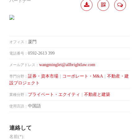
パートナー
履歴
分か
連絡
ダウ
ち合
して
ンロ
う
ード
厦門
オフィス：
0592-2613 399
電話番号：
wangminglei@allbrightlaw.com
メールアドレス：
証券・資本市場
|
コーポレート・M&A
|
不動産・建
専門分野：
設プロジェクト
プライベート・エクイティ
|
不動産と建築
業種分野：
中国語
使用言語：
連絡して
名前(*):