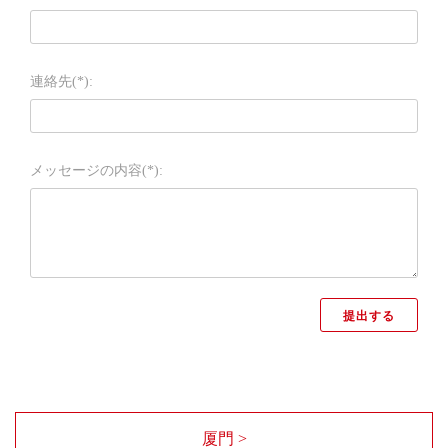
連絡先(*):
メッセージの内容(*):
厦門 >