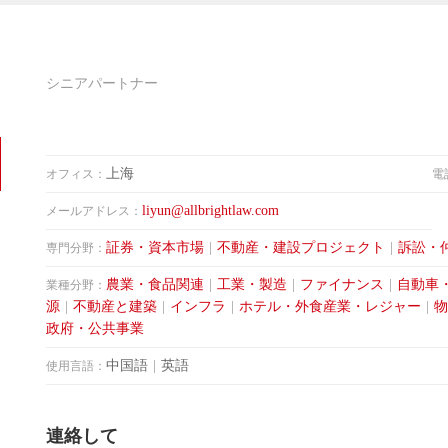
シニアパートナー
上海
オフィス：
電
liyun@allbrightlaw.com
メールアドレス：
証券・資本市場
|
不動産・建設プロジェクト
|
訴訟・
専門分野：
農業・食品関連
|
工業・製造
|
ファイナンス
|
自動車
業種分野：
源
|
不動産と建築
|
インフラ
|
ホテル・外食産業・レジャー
|
物
政府・公共事業
中国語
|
英語
使用言語：
連絡して