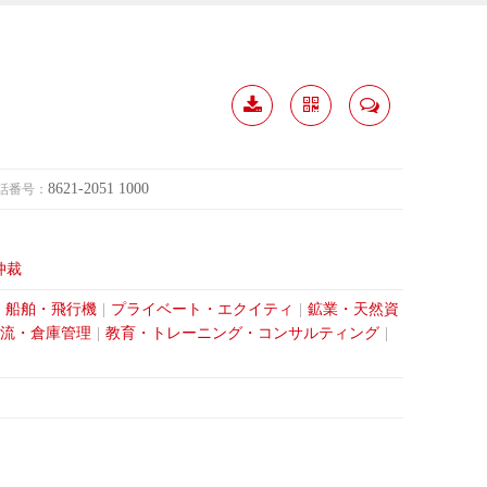
履歴
分か
連絡
ダウ
ち合
して
8621-2051 1000
話番号：
ンロ
う
ード
仲裁
・船舶・飛行機
|
プライベート・エクイティ
|
鉱業・天然資
流・倉庫管理
|
教育・トレーニング・コンサルティング
|