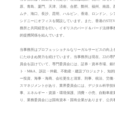
原、青島、厦門、天津、済南、合肥、鄭州、福州、南昌、
ムチ、海口、長沙、昆明、ハルビン、香港、ロンドン、シ
シドニーにオフィスを開設しています。また、香港のSTEVENSO
務所と共同経営を行い、イギリスのバード＆バード法律事務所（Bi
的提携関係を結んでいます。
当事務所はプロフェッショナルなリーガルサービスの向上
にたゆまぬ努力を続けています。当事務所は現在、22の専
員会を設けていて、専門委員会には、証券・資本市場、銀
ト・M&A、訴訟・仲裁、不動産・建設プロジェクト、知
ー投資、海事・海商、会社更生と清算、刑事、税法、労働
スマネジメントがあり、業界委員会には、デジタル科学技
事、エネルギー・資源・環境保護、消費・小売、自動車産
り、業務委員会には国有資本・国有企業があります、公共