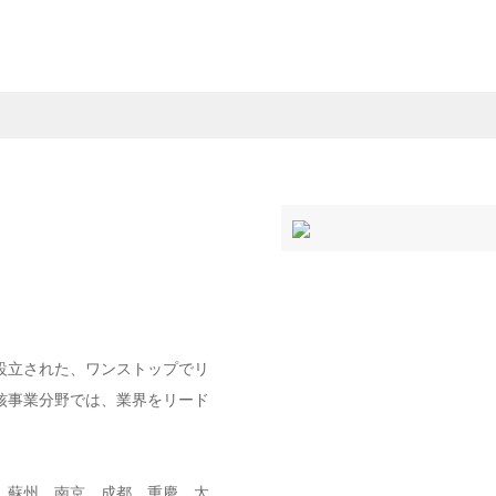
に設立された、ワンストップでリ
核事業分野では、業界をリード
、蘇州、南京、成都、重慶、太