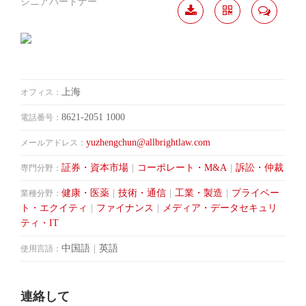
シニアパートナー
履歴
分か
連絡
ダウ
ち合
して
ンロ
う
ード
上海
オフィス：
8621-2051 1000
電話番号：
yuzhengchun@allbrightlaw.com
メールアドレス：
証券・資本市場
|
コーポレート・M&A
|
訴訟・仲裁
専門分野：
健康・医薬
|
技術・通信
|
工業・製造
|
プライベー
業種分野：
ト・エクイティ
|
ファイナンス
|
メディア・データセキュリ
ティ・IT
中国語
|
英語
使用言語：
連絡して