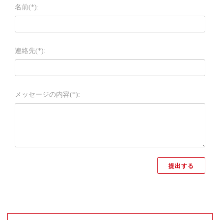
名前(*):
連絡先(*):
メッセージの内容(*):