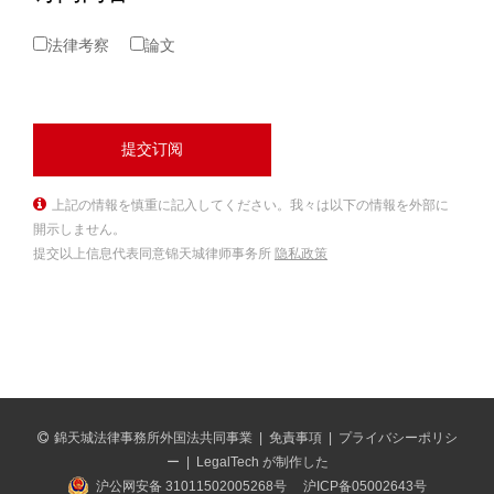
法律考察
論文
上記の情報を慎重に記入してください。我々は以下の情報を外部に
開示しません。
提交以上信息代表同意锦天城律师事务所
隐私政策
錦天城法律事務所外国法共同事業
|
免責事項
|
プライバシーポリシ
ー
|
LegalTech が制作した
沪公网安备 31011502005268号
沪ICP备05002643号