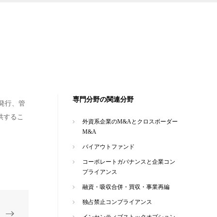
専門分野の関連分野
発行、管
供するこ
外資系企業のM&Aとクロスボーダー
M&A
バイアウトファンド
コーポレートガバナンスと企業コン
プライアンス
融資・吸収合併・買収・事業再編
独占禁止コンプライアンス
インセンティブストックオプション