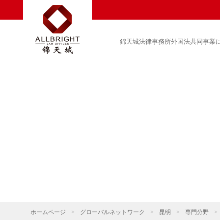
錦天城法律事務所外国法共同事業
ホームページ
>
グローバルネットワーク
>
昆明
>
専門分野
>