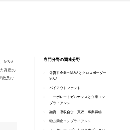
専門分野の関連分野
、M&A
大資産の
外資系企業のM&Aとクロスボーダー
解散及び
M&A
バイアウトファンド
コーポレートガバナンスと企業コン
プライアンス
融資・吸収合併・買収・事業再編
独占禁止コンプライアンス
インセンティブストックオプション