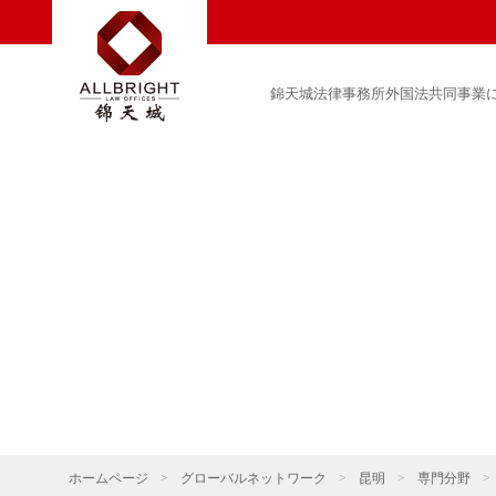
錦天城法律事務所外国法共同事業
ホームページ
>
グローバルネットワーク
>
昆明
>
専門分野
>