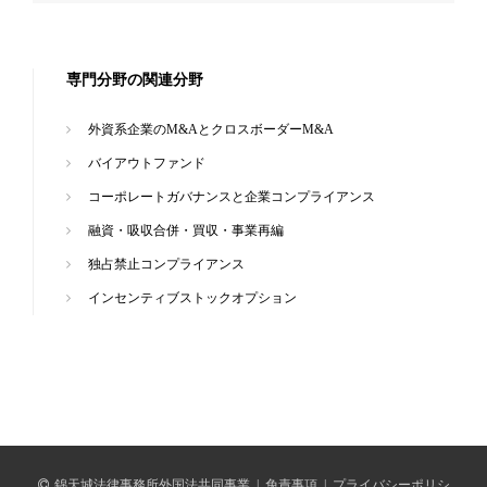
専門分野の関連分野
外資系企業のM&AとクロスボーダーM&A
バイアウトファンド
コーポレートガバナンスと企業コンプライアンス
融資・吸収合併・買収・事業再編
独占禁止コンプライアンス
インセンティブストックオプション
錦天城法律事務所外国法共同事業
|
免責事項
|
プライバシーポリシ