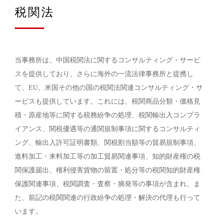
税関法
当事務所は、中国税関法に関するコンサルティング・サービ
スを提供しており、さらに海外の一流法律事務所と提携し
て、EU、米国その他の国の税関法関連コンサルティング・サ
ービスも提供しています。これには、税関商品分類・価格見
積・原産地等に関する税務紛争の処理、税関輸出入コンプラ
イアンス、関税優遇等の通関規制事項に関するコンサルティ
ング、輸出入許可証明書類、関税割当額等の貿易規制事項、
進料加工・来料加工等の加工貿易関連事項、知的財産権の税
関保護届出、権利侵害貨物の留置・処分等の税関知的財産権
保護関連事項、税関調査・査察・摘発等の事項が含まれ、ま
た、前記の税関関連の行政紛争の処理・解決の代理も行って
います。