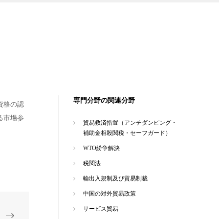
専門分野の関連分野
資格の認
る市場参
貿易救済措置（アンチダンピング・
補助金相殺関税・セーフガード）
WTO紛争解決
税関法
輸出入規制及び貿易制裁
中国の対外貿易政策
サービス貿易