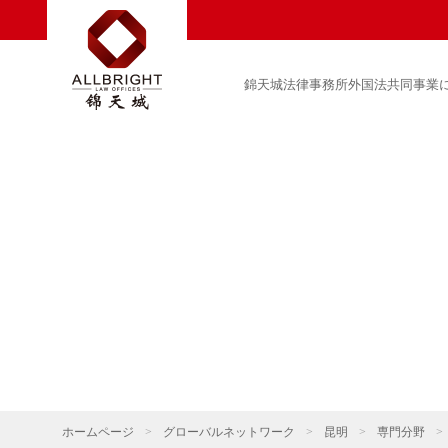
錦天城法律事務所外国法共同事業
ホームページ
>
グローバルネットワーク
>
昆明
>
専門分野
>