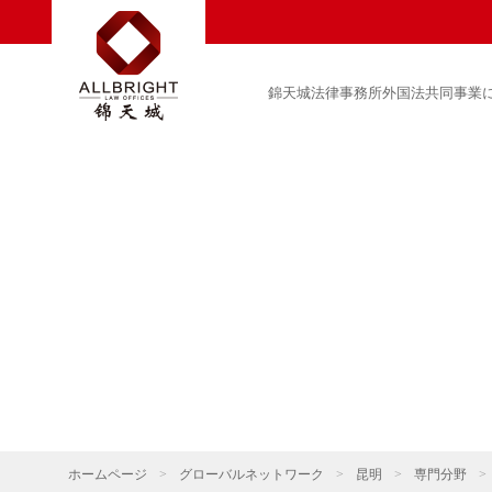
錦天城法律事務所外国法共同事業
ホームページ
>
グローバルネットワーク
>
昆明
>
専門分野
>