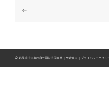
錦天城法律事務所外国法共同事業
|
免責事項
|
プライバシーポリシ